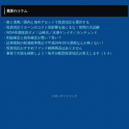
最新のコラム
・
株と債権／国内と海外アセットで投資信託を選択する
・
投資信託リターンのコスト高影響を論じるな！世間の大誤解
・
NISA長期投資ダメ！山崎元／水瀬ケンイチ／カンチュンド
・
利益確定と損失確定が悪い？良い？
・
証券税制の軽減税率廃止で平成26年20％課税なんか怖くない！
・
投資信託おすすめファンド銘柄商品はありません
・
暴落で大損を経験しよう！毎月分配型投資信託お答えします（１４）
スポンサードリンク