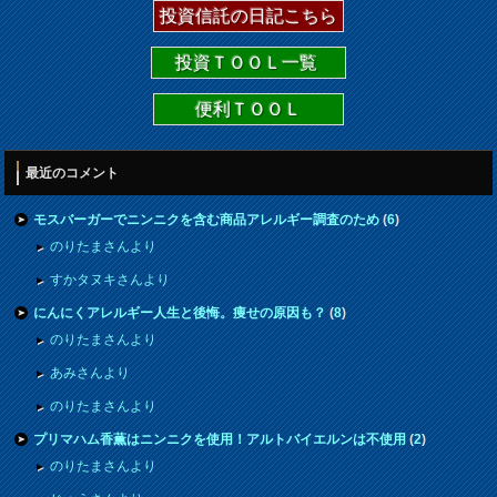
投資信託の日記こちら
投資ＴＯＯＬ一覧
便利ＴＯＯＬ
最近のコメント
モスバーガーでニンニクを含む商品アレルギー調査のため
(
6
)
のりたまさんより
すかタヌキさんより
にんにくアレルギー人生と後悔。痩せの原因も？
(
8
)
のりたまさんより
あみさんより
のりたまさんより
プリマハム香薫はニンニクを使用！アルトバイエルンは不使用
(
2
)
のりたまさんより