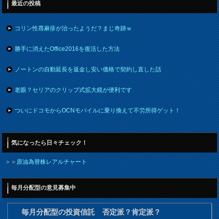
最近の投稿
コリン性蕁麻疹が治ったようだ？まじ奇跡ｗ
勝手に消えたOffice2016を復活した方法
ノートンの自動延長を返金し安い価格で契約し直した話
老眼？セリアのクリップ式拡大鏡が便利です
ついにドコモからOCNモバイルに乗り換えて不労所得ゲット！
気になったら日々チェック！
＞＞
原油為替株レアルチャート
毎月分配型の意見募集中
毎月分配型の投資信託 否定派？肯定派？