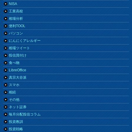
NISA
工業高校
相場分析
便利TOOL
パソコン
にんにくアレルギー
相場ツイート
投信買付け
食べ物
LibreOffice
真宗大谷派
スマホ
相続
その他
ネット証券
毎月分配投信コラム
投資教訓
投資戦略