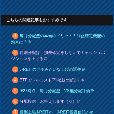
こちらの関連記事もおすすめです
毎月分配型の本当のメリット！利益確定機能の
効果は？＠
特別分配は、損失確定をしないでキャッシュポ
ジションを上げる＠
J-REITのアホみたいな上げの調整＠
ETFでドルコスト平均法は無理？＠
9/27時点 毎月分配型 VS無分配評価＠
分配投信 お答えします（６）＠
個別上場J-REITか J-REIT投資信託か＠