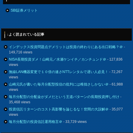
SBI証券メリット
↓よく読まれている記事
インデックス投資問題点デメリットは投資の終わりにある出口戦略？＠
-
149,716 views
NISA長期投資ダメ！山崎元／水瀬ケンイチ／カンチュンド＠
- 127,836
views
無線LAN機器変更で１０倍の速さNTTレンタルで遅い人必見！
- 72,267
views
山崎元氏が書いた毎月分配型投信の批判には稚拙さしかない＠
- 61,988
views
毎月分配型の分配金がダメだという王道パターンの長期投資押し付け
-
35,468 views
投資信託リターンのコスト高影響を論じるな！世間の大誤解＠
- 35,077
views
毎月分配型の投資信託運用格言＠
- 33,729 views