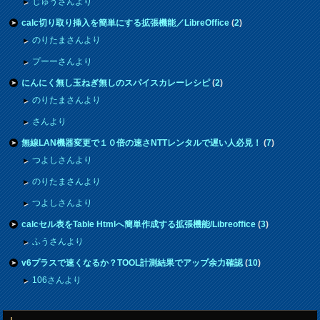
じゅうさんより
calc切り取り挿入を簡単にする拡張機能／LibreOffice
(
2
)
のりたまさんより
プーーさんより
にんにく無し玉ねぎ無しのスパイスカレーレシピ
(
2
)
のりたまさんより
さんより
無線LAN機器変更で１０倍の速さNTTレンタルで遅い人必見！
(
7
)
つよしさんより
のりたまさんより
つよしさんより
calcセル表をTable Htmlへ簡単作成する拡張機能/Libreoffice
(
3
)
ふうさんより
v6プラスで速くなるか？TOOL計測結果でアップ余力確認
(
10
)
106さんより