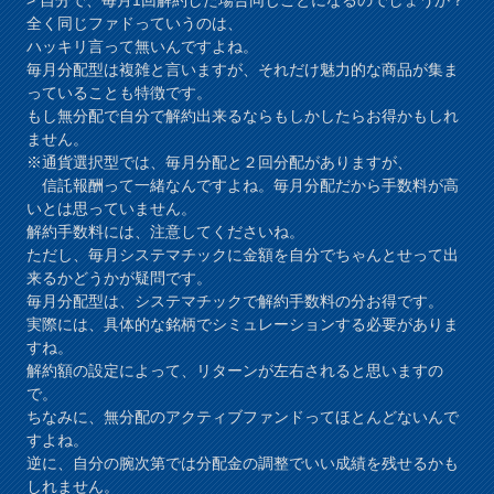
全く同じファドっていうのは、
ハッキリ言って無いんですよね。
毎月分配型は複雑と言いますが、それだけ魅力的な商品が集ま
っていることも特徴です。
もし無分配で自分で解約出来るならもしかしたらお得かもしれ
ません。
※通貨選択型では、毎月分配と２回分配がありますが、
信託報酬って一緒なんですよね。毎月分配だから手数料が高
いとは思っていません。
解約手数料には、注意してくださいね。
ただし、毎月システマチックに金額を自分でちゃんとせって出
来るかどうかが疑問です。
毎月分配型は、システマチックで解約手数料の分お得です。
実際には、具体的な銘柄でシミュレーションする必要がありま
すね。
解約額の設定によって、リターンが左右されると思いますの
で。
ちなみに、無分配のアクティブファンドってほとんどないんで
すよね。
逆に、自分の腕次第では分配金の調整でいい成績を残せるかも
しれません。