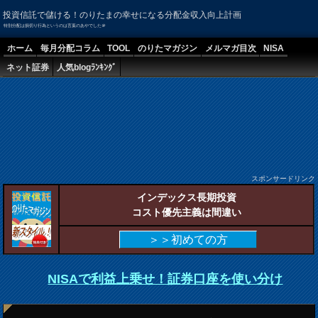
投資信託で儲ける！のりたまの幸せになる分配金収入向上計画
特別分配は損切り行為というのは言葉のあやでした＠
ホーム
毎月分配コラム
TOOL
のりたマガジン
メルマガ目次
NISA
ネット証券
人気blogﾗﾝｷﾝｸﾞ
スポンサードリンク
インデックス長期投資
コスト優先主義は間違い
＞＞初めての方
NISAで利益上乗せ！証券口座を使い分け