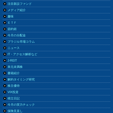
注目新設ファンド
メディア紹介
趣味
ＥＴＦ
節約術
今月の分配金
ブラジル市場コラム
ニュース
IT・アクセス解析など
J-REIT
単元未満株
書籍紹介
解約タイミング研究
株主優待
VIX投資
積立日記
今月の実力チェック
保険見直し