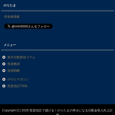
のりたま
所有者情報
メニュー
毎月分配投信コラム
投資教訓
投資戦略
のりたマガジン
投資信託TOOL
Copyright (C) 2026 投資信託で儲ける！のりたまの幸せになる分配金収入向上計
画