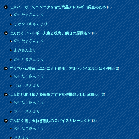
モスバーガーでニンニクを含む商品アレルギー調査のため
(
6
)
のりたまさんより
すかタヌキさんより
にんにくアレルギー人生と後悔。痩せの原因も？
(
8
)
のりたまさんより
あみさんより
のりたまさんより
プリマハム香薫はニンニクを使用！アルトバイエルンは不使用
(
2
)
のりたまさんより
じゅうさんより
calc切り取り挿入を簡単にする拡張機能／LibreOffice
(
2
)
のりたまさんより
プーーさんより
にんにく無し玉ねぎ無しのスパイスカレーレシピ
(
2
)
のりたまさんより
さんより