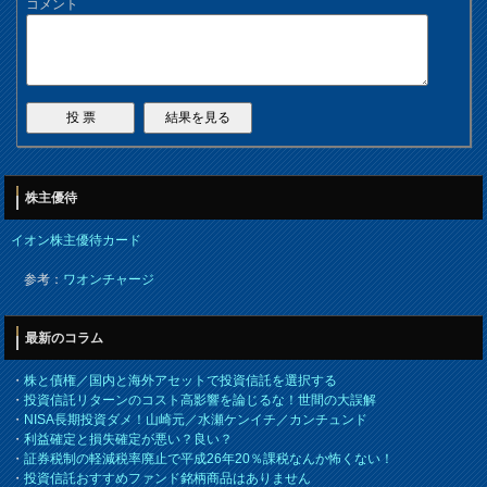
コメント
株主優待
イオン株主優待カード
参考：
ワオンチャージ
最新のコラム
・
株と債権／国内と海外アセットで投資信託を選択する
・
投資信託リターンのコスト高影響を論じるな！世間の大誤解
・
NISA長期投資ダメ！山崎元／水瀬ケンイチ／カンチュンド
・
利益確定と損失確定が悪い？良い？
・
証券税制の軽減税率廃止で平成26年20％課税なんか怖くない！
・
投資信託おすすめファンド銘柄商品はありません