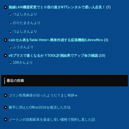
無線LAN機器変更で１０倍の速さNTTレンタルで遅い人必見！
(
7
)
つよしさんより
のりたまさんより
つよしさんより
calcセル表をTable Htmlへ簡単作成する拡張機能/Libreoffice
(
3
)
ふうさんより
v6プラスで速くなるか？TOOL計測結果でアップ余力確認
(
10
)
106さんより
最近の投稿
コリン性蕁麻疹が治ったようだ？まじ奇跡ｗ
勝手に消えたOffice2016を復活した方法
ノートンの自動延長を返金し安い価格で契約し直した話