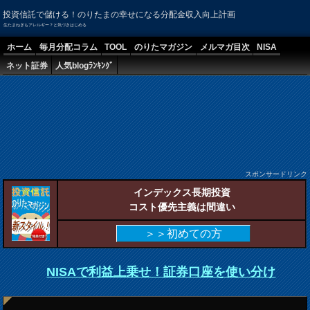
投資信託で儲ける！のりたまの幸せになる分配金収入向上計画
生たまねぎもアレルギー？と気づきはじめる
ホーム
毎月分配コラム
TOOL
のりたマガジン
メルマガ目次
NISA
ネット証券
人気blogﾗﾝｷﾝｸﾞ
スポンサードリンク
インデックス長期投資
コスト優先主義は間違い
＞＞初めての方
NISAで利益上乗せ！証券口座を使い分け