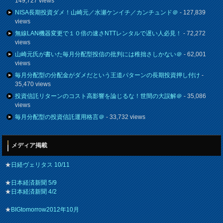
149,727 views
NISA長期投資ダメ！山崎元／水瀬ケンイチ／カンチュンド＠
- 127,839
views
無線LAN機器変更で１０倍の速さNTTレンタルで遅い人必見！
- 72,272
views
山崎元氏が書いた毎月分配型投信の批判には稚拙さしかない＠
- 62,001
views
毎月分配型の分配金がダメだという王道パターンの長期投資押し付け
-
35,470 views
投資信託リターンのコスト高影響を論じるな！世間の大誤解＠
- 35,086
views
毎月分配型の投資信託運用格言＠
- 33,732 views
メディア掲載
★
日経ヴェリタス 10/11
★
日本経済新聞 5/9
★
日本経済新聞 4/2
★
BIGtomorrow2012年10月