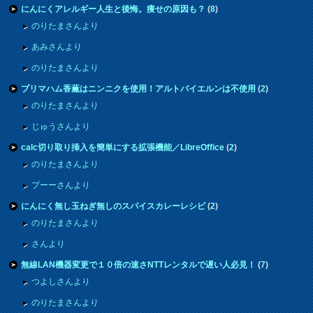
にんにくアレルギー人生と後悔。痩せの原因も？
(
8
)
のりたまさんより
あみさんより
のりたまさんより
プリマハム香薫はニンニクを使用！アルトバイエルンは不使用
(
2
)
のりたまさんより
じゅうさんより
calc切り取り挿入を簡単にする拡張機能／LibreOffice
(
2
)
のりたまさんより
プーーさんより
にんにく無し玉ねぎ無しのスパイスカレーレシピ
(
2
)
のりたまさんより
さんより
無線LAN機器変更で１０倍の速さNTTレンタルで遅い人必見！
(
7
)
つよしさんより
のりたまさんより