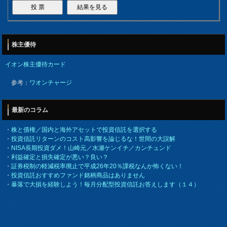
株主優待
イオン株主優待カード
参考：
ワオンチャージ
最新のコラム
・
株と債権／国内と海外アセットで投資信託を選択する
・
投資信託リターンのコスト高影響を論じるな！世間の大誤解
・
NISA長期投資ダメ！山崎元／水瀬ケンイチ／カンチュンド
・
利益確定と損失確定が悪い？良い？
・
証券税制の軽減税率廃止で平成26年20％課税なんか怖くない！
・
投資信託おすすめファンド銘柄商品はありません
・
暴落で大損を経験しよう！毎月分配型投資信託お答えします（１４）