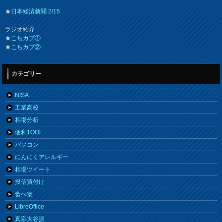
★
日本経済新聞 2/15
ラジオ紹介
★
こちカブ①
★
こちカブ②
カテゴリー
NISA
工業高校
相場分析
便利TOOL
パソコン
にんにくアレルギー
相場ツイート
投信買付け
食べ物
LibreOffice
真宗大谷派