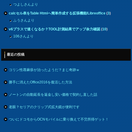
つよしさんより
calcセル表をTable Htmlへ簡単作成する拡張機能/Libreoffice
(
3
)
ふうさんより
v6プラスで速くなるか？TOOL計測結果でアップ余力確認
(
10
)
106さんより
最近の投稿
コリン性蕁麻疹が治ったようだ？まじ奇跡ｗ
勝手に消えたOffice2016を復活した方法
ノートンの自動延長を返金し安い価格で契約し直した話
老眼？セリアのクリップ式拡大鏡が便利です
ついにドコモからOCNモバイルに乗り換えて不労所得ゲット！