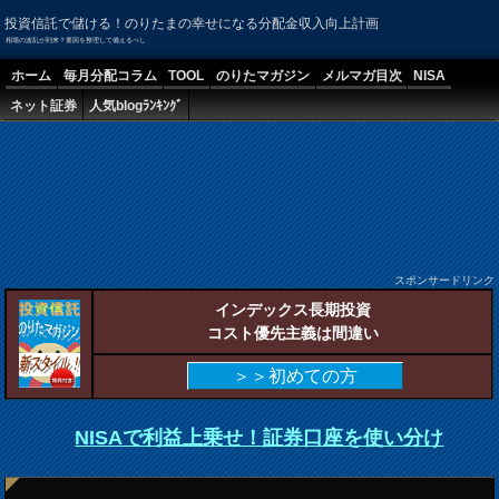
投資信託で儲ける！のりたまの幸せになる分配金収入向上計画
相場の波乱が到来？要因を整理して備えるべし
ホーム
毎月分配コラム
TOOL
のりたマガジン
メルマガ目次
NISA
ネット証券
人気blogﾗﾝｷﾝｸﾞ
スポンサードリンク
インデックス長期投資
コスト優先主義は間違い
＞＞初めての方
NISAで利益上乗せ！証券口座を使い分け