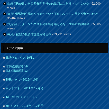
山崎元氏が書いた毎月分配型投信の批判には稚拙さしかない＠
- 62,000
views
毎月分配型の分配金がダメだという王道パターンの長期投資押し付け
-
35,469 views
投資信託リターンのコスト高影響を論じるな！世間の大誤解＠
- 35,085
views
毎月分配型の投資信託運用格言＠
- 33,731 views
メディア掲載
★
日経ヴェリタス 10/11
★
日本経済新聞 5/9
★
日本経済新聞 4/2
★
BIGtomorrow2012年10月
★
ネットマネー 2011年 12月号
★
NETMONEY オンライン
★
YenSPA！ 2011年 12月号