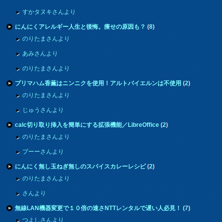
すかタヌキさんより
にんにくアレルギー人生と後悔。痩せの原因も？
(
8
)
のりたまさんより
あみさんより
のりたまさんより
プリマハム香薫はニンニクを使用！アルトバイエルンは不使用
(
2
)
のりたまさんより
じゅうさんより
calc切り取り挿入を簡単にする拡張機能／LibreOffice
(
2
)
のりたまさんより
プーーさんより
にんにく無し玉ねぎ無しのスパイスカレーレシピ
(
2
)
のりたまさんより
さんより
無線LAN機器変更で１０倍の速さNTTレンタルで遅い人必見！
(
7
)
つよしさんより