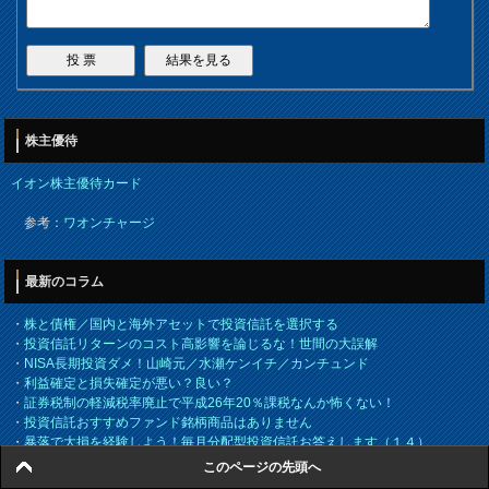
株主優待
イオン株主優待カード
参考：
ワオンチャージ
最新のコラム
・
株と債権／国内と海外アセットで投資信託を選択する
・
投資信託リターンのコスト高影響を論じるな！世間の大誤解
・
NISA長期投資ダメ！山崎元／水瀬ケンイチ／カンチュンド
・
利益確定と損失確定が悪い？良い？
・
証券税制の軽減税率廃止で平成26年20％課税なんか怖くない！
・
投資信託おすすめファンド銘柄商品はありません
・
暴落で大損を経験しよう！毎月分配型投資信託お答えします（１４）
このページの先頭へ