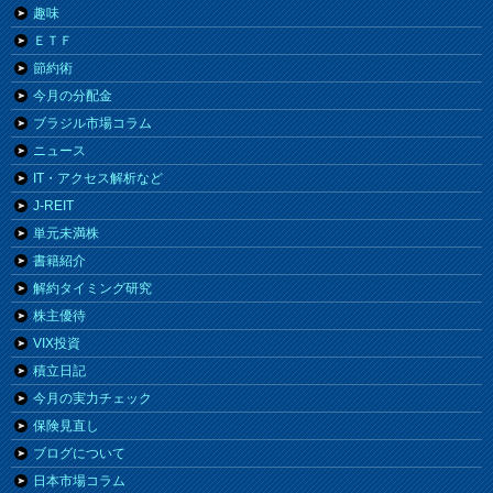
趣味
ＥＴＦ
節約術
今月の分配金
ブラジル市場コラム
ニュース
IT・アクセス解析など
J-REIT
単元未満株
書籍紹介
解約タイミング研究
株主優待
VIX投資
積立日記
今月の実力チェック
保険見直し
ブログについて
日本市場コラム