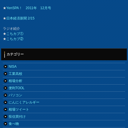
★
YenSPA！ 2011年 12月号
★
日本経済新聞 2/15
ラジオ紹介
★
こちカブ①
★
こちカブ②
カテゴリー
NISA
工業高校
相場分析
便利TOOL
パソコン
にんにくアレルギー
相場ツイート
投信買付け
食べ物