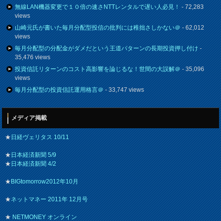
無線LAN機器変更で１０倍の速さNTTレンタルで遅い人必見！
- 72,283
views
山崎元氏が書いた毎月分配型投信の批判には稚拙さしかない＠
- 62,012
views
毎月分配型の分配金がダメだという王道パターンの長期投資押し付け
-
35,476 views
投資信託リターンのコスト高影響を論じるな！世間の大誤解＠
- 35,096
views
毎月分配型の投資信託運用格言＠
- 33,747 views
メディア掲載
★
日経ヴェリタス 10/11
★
日本経済新聞 5/9
★
日本経済新聞 4/2
★
BIGtomorrow2012年10月
★
ネットマネー 2011年 12月号
★
NETMONEY オンライン