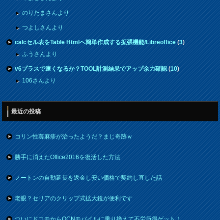
のりたまさんより
つよしさんより
calcセル表をTable Htmlへ簡単作成する拡張機能/Libreoffice
(
3
)
ふうさんより
v6プラスで速くなるか？TOOL計測結果でアップ余力確認
(
10
)
106さんより
最近の投稿
コリン性蕁麻疹が治ったようだ？まじ奇跡ｗ
勝手に消えたOffice2016を復活した方法
ノートンの自動延長を返金し安い価格で契約し直した話
老眼？セリアのクリップ式拡大鏡が便利です
ついにドコモからOCNモバイルに乗り換えて不労所得ゲット！