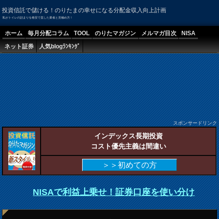
投資信託で儲ける！のりたまの幸せになる分配金収入向上計画
私がトイレの詰まりを格安で直した業者と見極め方！
ホーム
毎月分配コラム
TOOL
のりたマガジン
メルマガ目次
NISA
ネット証券
人気blogﾗﾝｷﾝｸﾞ
スポンサードリンク
インデックス長期投資
コスト優先主義は間違い
＞＞初めての方
NISAで利益上乗せ！証券口座を使い分け