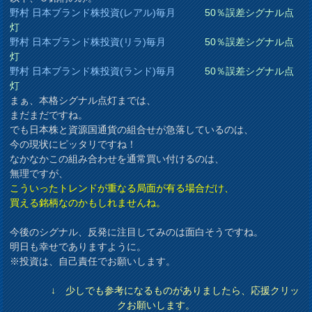
野村 日本ブランド株投資(レアル)毎月
50％誤差シグナル点
灯
野村 日本ブランド株投資(リラ)毎月
50％誤差シグナル点
灯
野村 日本ブランド株投資(ランド)毎月
50％誤差シグナル点
灯
まぁ、本格シグナル点灯までは、
まだまだですね。
でも日本株と資源国通貨の組合せが急落しているのは、
今の現状にピッタリですね！
なかなかこの組み合わせを通常買い付けるのは、
無理ですが、
こういったトレンドが重なる局面が有る場合だけ、
買える銘柄なのかもしれませんね。
今後のシグナル、反発に注目してみのは面白そうですね。
明日も幸せでありますように。
※投資は、自己責任でお願いします。
↓ 少しでも参考になるものがありましたら、応援クリッ
クお願いします。