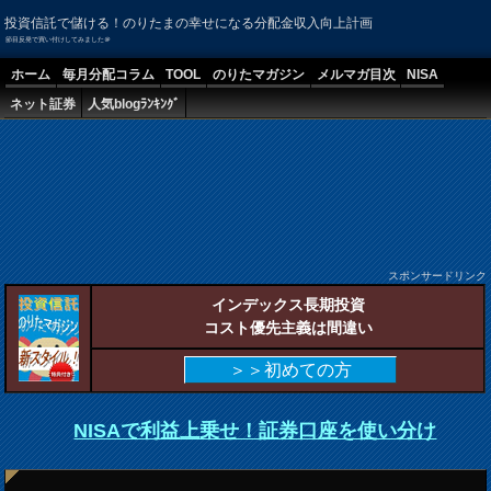
投資信託で儲ける！のりたまの幸せになる分配金収入向上計画
節目反発で買い付けしてみました＠
ホーム
毎月分配コラム
TOOL
のりたマガジン
メルマガ目次
NISA
ネット証券
人気blogﾗﾝｷﾝｸﾞ
スポンサードリンク
インデックス長期投資
コスト優先主義は間違い
＞＞初めての方
NISAで利益上乗せ！証券口座を使い分け