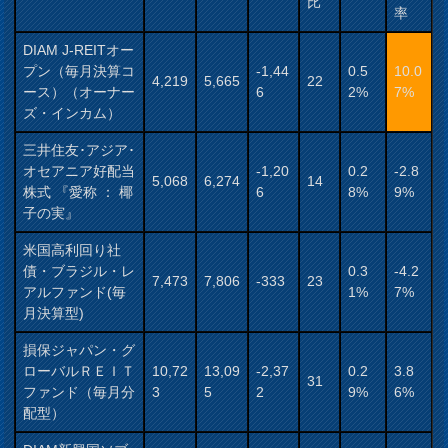
比
率
DIAM J-REITオー
プン（毎月決算コ
-1,44
0.5
10.0
4,219
5,665
22
ース）（オーナー
6
2%
7%
ズ・インカム）
三井住友･アジア･
オセアニア好配当
-1,20
0.2
-2.8
5,068
6,274
14
株式 『愛称 ： 椰
6
8%
9%
子の実』
米国高利回り社
債・ブラジル・レ
0.3
-4.2
7,473
7,806
-333
23
アルファンド(毎
1%
7%
月決算型)
損保ジャパン・グ
ローバルＲＥＩＴ
10,72
13,09
-2,37
0.2
3.8
31
ファンド（毎月分
3
5
2
9%
6%
配型）