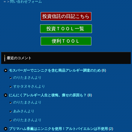
＝＞
問い合わせフォーム
投資信託の日記こちら
投資ＴＯＯＬ一覧
便利ＴＯＯＬ
最近のコメント
モスバーガーでニンニクを含む商品アレルギー調査のため
(
6
)
のりたまさんより
すかタヌキさんより
にんにくアレルギー人生と後悔。痩せの原因も？
(
8
)
のりたまさんより
あみさんより
のりたまさんより
プリマハム香薫はニンニクを使用！アルトバイエルンは不使用
(
2
)