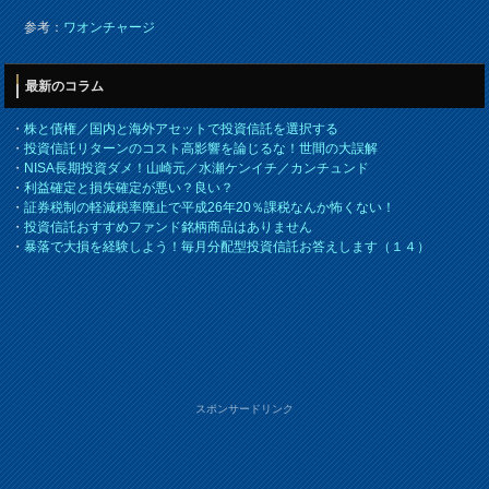
参考：
ワオンチャージ
最新のコラム
・
株と債権／国内と海外アセットで投資信託を選択する
・
投資信託リターンのコスト高影響を論じるな！世間の大誤解
・
NISA長期投資ダメ！山崎元／水瀬ケンイチ／カンチュンド
・
利益確定と損失確定が悪い？良い？
・
証券税制の軽減税率廃止で平成26年20％課税なんか怖くない！
・
投資信託おすすめファンド銘柄商品はありません
・
暴落で大損を経験しよう！毎月分配型投資信託お答えします（１４）
スポンサードリンク