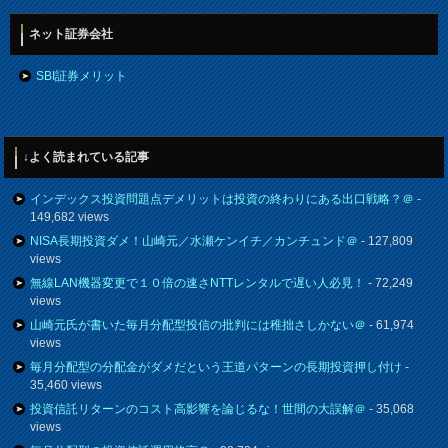
ネット証券会社
SBI証券メリット
↓よく読まれている記事
インデックス投資問題点デメリットは投資の終わりにある出口戦略？＠
-
149,682 views
NISA長期投資ダメ！山崎元／水瀬ケンイチ／カンチュンド＠
- 127,809
views
無線LAN機器変更で１０倍の速さNTTレンタルで遅い人必見！
- 72,249
views
山崎元氏が書いた毎月分配型投信の批判には稚拙さしかない＠
- 61,974
views
毎月分配型の分配金がダメだという王道パターンの長期投資押し付け
-
35,460 views
投資信託リターンのコスト高影響を論じるな！世間の大誤解＠
- 35,068
views