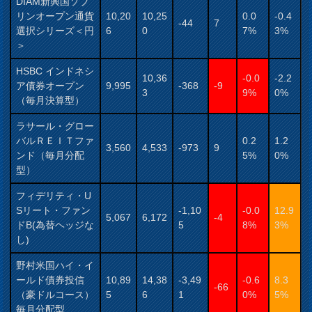
DIAM新興国ソブ
リンオープン通貨
10,20
10,25
0.0
-0.4
-44
7
選択シリーズ＜円
6
0
7%
3%
＞
HSBC インドネシ
10,36
-0.0
-2.2
ア債券オープン
9,995
-368
-9
3
9%
0%
（毎月決算型）
ラサール・グロー
バルＲＥＩＴファ
0.2
1.2
3,560
4,533
-973
9
ンド（毎月分配
5%
0%
型）
フィデリティ・U
Sリート・ファン
-1,10
-0.0
12.9
5,067
6,172
-4
ドB(為替ヘッジな
5
8%
3%
し)
野村米国ハイ・イ
ールド債券投信
10,89
14,38
-3,49
-0.6
8.3
-66
（豪ドルコース）
5
6
1
0%
5%
毎月分配型