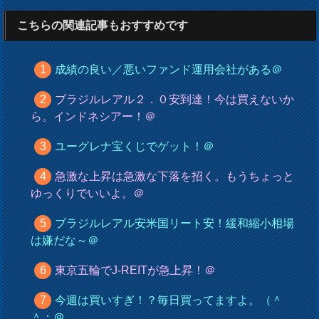
こちらの関連記事もおすすめです
成績の良い／悪いファンド運用会社がある＠
ブラジルレアル２．０安到達！今は買えないか
ら。インドネシアー！＠
ユーグレナ宝くじでゲット！＠
急激な上昇は急激な下落を招く。もうちょっと
ゆっくりでいいよ。＠
ブラジルレアル安米国リート安！緩和縮小相場
は嫌だな～＠
東京五輪でJ-REITが急上昇！＠
今週は買いすぎ！？毎日買ってますよ。（＾
＾；＠