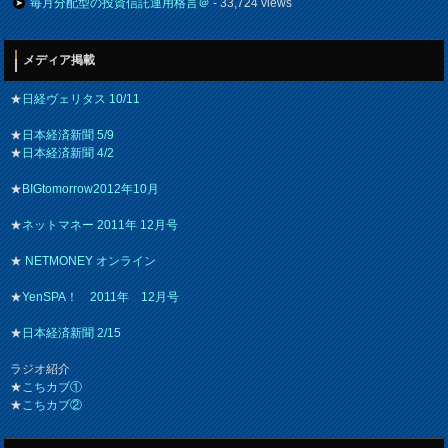
毎月分配型の投資信託運用格言＠
- 33,724 views
メディア掲載
★
日経ヴェリタス 10/11
★
日本経済新聞 5/9
★
日本経済新聞 4/2
★
BIGtomorrow2012年10月
★
ネットマネー 2011年 12月号
★
NETMONEY オンライン
★
YenSPA！ 2011年 12月号
★
日本経済新聞 2/15
ラジオ紹介
★
こちカブ①
★
こちカブ②