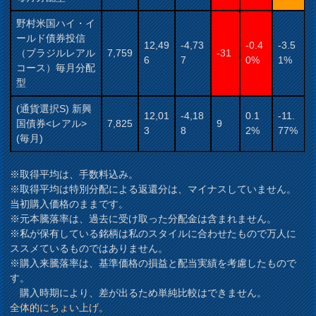
野村米国ハイ・イ
ールド債券投信
12,49
-4,73
-0.4
-3.5
（ブラジルレアル
7,759
-31
6
7
0%
1%
コース）毎月分配
型
(通貨選択S) 新興
12,01
-4,18
0.1
-11.
国債券<レアル>
7,825
9
3
8
2%
77%
(毎月)
※取得平均は、手数料込み。
※取得平均は特別分配による返還分は、マイナスしていません。
当初購入価格のままです。
※元本騰落率は、過去に受け取った分配金は含まれません。
※私が保有している銘柄は私のスタイルに合わせたもので万人に
ススメているものではありません。
※購入来騰落率は、基準価格の損益と配当実績を考慮したもので
す。
購入時期により、差が出るため単純比較はできません。
全体的にちょい上げ。