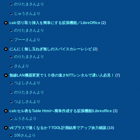
のりたまさんより
じゅうさんより
calc切り取り挿入を簡単にする拡張機能／LibreOffice
(
2
)
のりたまさんより
プーーさんより
にんにく無し玉ねぎ無しのスパイスカレーレシピ
(
2
)
のりたまさんより
さんより
無線LAN機器変更で１０倍の速さNTTレンタルで遅い人必見！
(
7
)
つよしさんより
のりたまさんより
つよしさんより
calcセル表をTable Htmlへ簡単作成する拡張機能/Libreoffice
(
3
)
ふうさんより
v6プラスで速くなるか？TOOL計測結果でアップ余力確認
(
10
)
106さんより