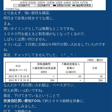
とりあえず、強い節目を確認。
明日まで反発が続きそうな感じ。
まぁ、
買いタイミングとしては無難なところですね。
１０００円を超えると割安感がなくなってくるので、
しばらくは買い付けません。
そういえば、２日前に日銀がJ-REITの買い入れをしていたのです
ね。
最近、チェックしてませんでした。（＾＿＾；
なんだか７月の買い入れ額は、ペースダウン。
控えめ買いっぽいですね。
最近、下げてきているということで、
投資信託買い察知TOOL
で約１０００銘柄を対象に、
チェックしみました。
以下、３銘柄のみ。