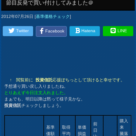
節目反発で買い付けしてみました＠
2012年07月26日
[
基準価格チェック
]
Twitter
Hatena
LINE
Facebook
↑ 閲覧前に
投資信託
応援ぽちっとして頂けると幸せです。
予想通り買い戻し入りましたね。
とりあえず今日注文入れました。
まぁでも、明日以降は黙って様子見かな。
投資信託
チェックしましょう。
購入
前
基準
取得
単価
来
日
価額
平均
損益
騰落