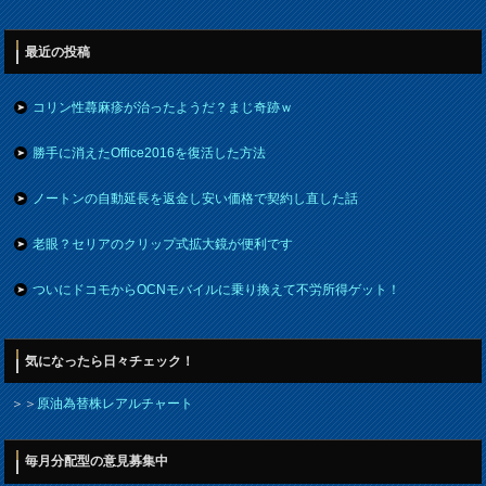
最近の投稿
コリン性蕁麻疹が治ったようだ？まじ奇跡ｗ
勝手に消えたOffice2016を復活した方法
ノートンの自動延長を返金し安い価格で契約し直した話
老眼？セリアのクリップ式拡大鏡が便利です
ついにドコモからOCNモバイルに乗り換えて不労所得ゲット！
気になったら日々チェック！
＞＞
原油為替株レアルチャート
毎月分配型の意見募集中