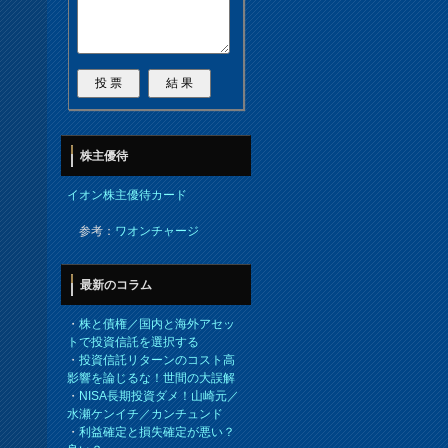
株主優待
イオン株主優待カード
参考：
ワオンチャージ
最新のコラム
・
株と債権／国内と海外アセッ
トで投資信託を選択する
・
投資信託リターンのコスト高
影響を論じるな！世間の大誤解
・
NISA長期投資ダメ！山崎元／
水瀬ケンイチ／カンチュンド
・
利益確定と損失確定が悪い？