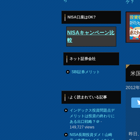
ら
ケ？
NISA口座はOK?
NISAキャンペーン比
較
ネット証券会社
SBI証券メリット
米
2012
↓よく読まれている記事
インデックス投資問題点デ
メリットは投資の終わりに
ある出口戦略？＠
-
149,727 views
昨日
NISA長期投資ダメ！山崎