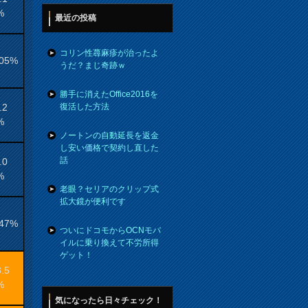
%
最近の投稿
コリン性蕁麻疹が治ったよ
.05%
うだ？まじ奇跡ｗ
勝手に消えたOffice2016を
.2
復活した方法
%
ノートンの自動延長を返金
し安い価格で契約し直した
話
.0
%
老眼？セリアのクリップ式
拡大鏡が便利です
.47%
ついにドコモからOCNモバ
イルに乗り換えて不労所得
ゲット！
3.5
%
気になったら日々チェック！