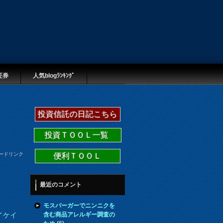
証券
人気blogﾗﾝｷﾝｸﾞ
投資信託の日記こちら
投資ＴＯＯＬ一覧
ードリンク
便利ＴＯＯＬ
最近のコメント
モスバーガーでニンニクを
含む商品アレルギー調査の
イケイ