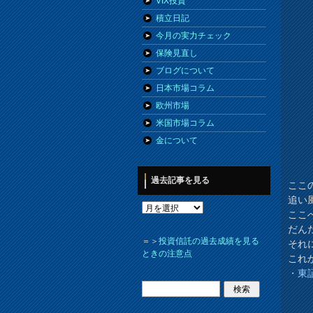
VIX投資
積立日記
今月の実力チェック
保険見直し
ブログについて
日本市場コラム
欧州市場
米国市場コラム
金について
過去記事を見る
ここ
追い
ここ
だん
＝＞
投資信託の過去成績を見る
それ
ときの注意点
これ
・東証