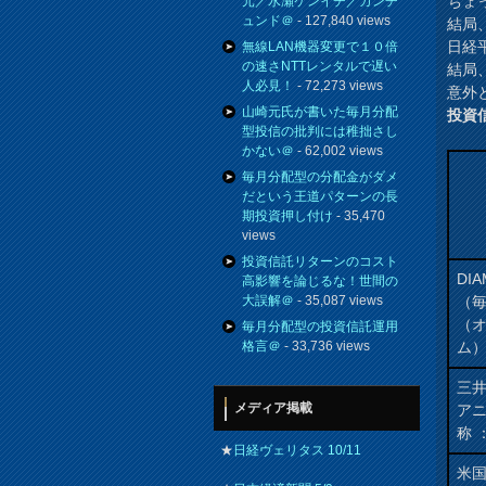
ちょ
元／水瀬ケンイチ／カンチ
ュンド＠
- 127,840 views
結局
日経
無線LAN機器変更で１０倍
の速さNTTレンタルで遅い
結局
人必見！
- 72,273 views
意外
山崎元氏が書いた毎月分配
投資
型投信の批判には稚拙さし
かない＠
- 62,002 views
毎月分配型の分配金がダメ
だという王道パターンの長
期投資押し付け
- 35,470
views
投資信託リターンのコスト
DI
高影響を論じるな！世間の
（
大誤解＠
- 35,087 views
（
毎月分配型の投資信託運用
ム
格言＠
- 33,736 views
三井
メディア掲載
アニ
称 
★
日経ヴェリタス 10/11
米