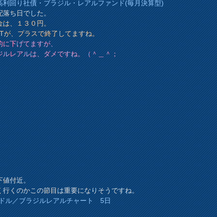
高利回り社債・ブラジル・レアルファンド(毎月決算型)
配落ち日でした。
金は、１３０円。
REITが、プラスで終了してますね。
的に下げてますが、
ジルレアルは、ダメですね。（＾＿＾；
下値付近。
く行くのかこの節目は重要になりそうですね。
Sドル／ブラジルレアルチャート 5日