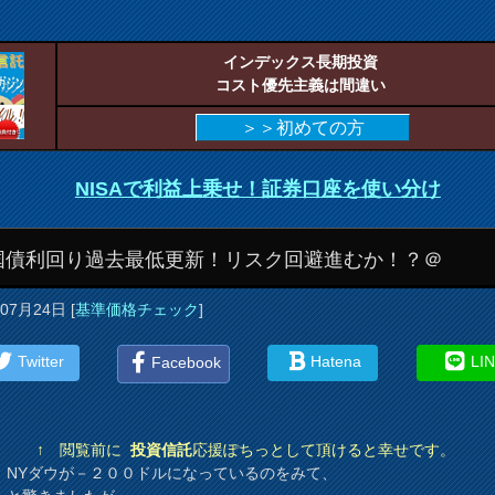
インデックス長期投資
コスト優先主義は間違い
＞＞初めての方
NISAで利益上乗せ！証券口座を使い分け
国債利回り過去最低更新！リスク回避進むか！？＠
年07月24日
[
基準価格チェック
]
Twitter
Hatena
LI
Facebook
↑ 閲覧前に
投資信託
応援ぽちっとして頂けると幸せです。
、NYダウが－２００ドルになっているのをみて、