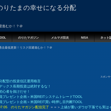
のりたまの幸せになる分配
避進むか！？＠
OOL
のりたマガジン
メルマガ目次
NISA
ネット
過去最低更新！リスク回避進むか！？＠
スポンサ
分配型の投資信託運用格言
デックス長期投資は絶対するな！
初心者を抜けだせ！
員プレゼント企画＞米国REITシステムトレードTOOL
員プレゼント企画＞米国REIT買い時押し目判断TOOL
8 07:05 のりたマガジン配信完了
＝＝＞
上値が重いダウが下落でも実は