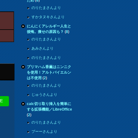
ため
(
6
)
のりたまさんより
すかタヌキさんより
にんにくアレルギー人生と
後悔。痩せの原因も？
(
8
)
のりたまさんより
あみさんより
のりたまさんより
プリマハム香薫はニンニク
を使用！アルトバイエルン
は不使用
(
2
)
のりたまさんより
じゅうさんより
NE
calc切り取り挿入を簡単に
する拡張機能／LibreOffice
(
2
)
のりたまさんより
プーーさんより