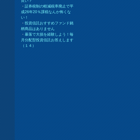
良い？
・
証券税制の軽減税率廃止で平
成26年20％課税なんか怖くな
い！
・
投資信託おすすめファンド銘
柄商品はありません
・
暴落で大損を経験しよう！毎
月分配型投資信託お答えします
（１４）