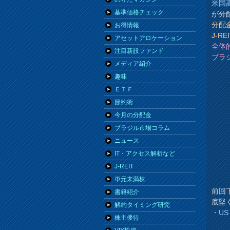
米国
基準価格チェック
が分
分配
お得情報
J-
アセットアロケーション
全体
注目新設ファンド
ブラ
メディア紹介
趣味
ＥＴＦ
節約術
今月の分配金
ブラジル市場コラム
ニュース
IT・アクセス解析など
J-REIT
単元未満株
前回
書籍紹介
底堅
解約タイミング研究
・U
株主優待