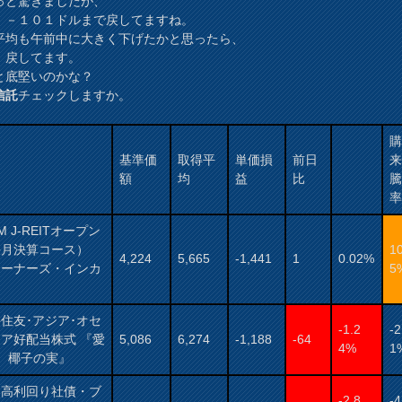
っと驚きましたが、
、－１０１ドルまで戻してますね。
平均も午前中に大きく下げたかと思ったら、
、戻してます。
と底堅いのかな？
信託
チェックしますか。
基準価
取得平
単価損
前日
額
均
益
比
AM J-REITオープン
毎月決算コース）
1
4,224
5,665
-1,441
1
0.02%
オーナーズ・インカ
5
）
住友･アジア･オセ
-1.2
-2
ア好配当株式 『愛
5,086
6,274
-1,188
-64
4%
1
： 椰子の実』
国高利回り社債・ブ
-2.8
-4