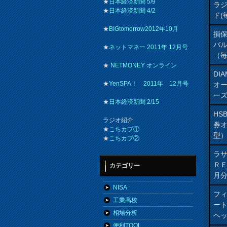
★
日本経済新聞 5/9
ラ
★
日本経済新聞 4/2
ド(
★
BIGtomorrow2012年10月
損
バ
★
ネットマネー 2011年 12月号
（
★
NETMONEY オンライン
DI
★
YenSPA！ 2011年 12月号
オ
ー
★
日本経済新聞 2/15
HS
ラジオ紹介
券
★
こちカブ①
型
★
こちカブ②
ラ
Ｒ
カテゴリー
月
NISA
フィ
工業高校
ート
相場分析
ヘッ
便利TOOL