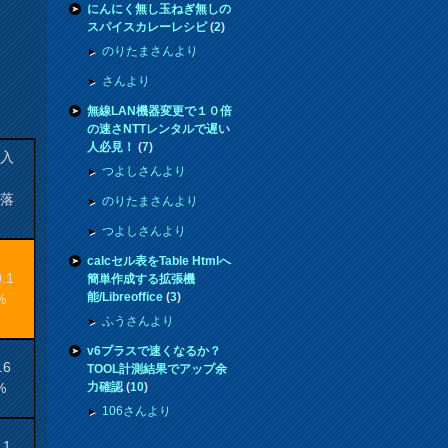
にんにく無し玉ねぎ無しの
スパイスカレーレシピ
(
2
)
のりたまさんより
さんより
無線LAN機器変更で１０倍
の速さNTTレンタルで遅い
人必見！
(
7
)
購入
つよしさんより
来
騰落
のりたまさんより
率
つよしさんより
calcセル表をTable Htmlへ
0.1
簡単作成する拡張機
能/Libreoffice
(
3
)
%
ふうさんより
v6プラスで速くなるか？
.6
TOOL計測結果でアップ余
%
力確認
(
10
)
106さんより
.1