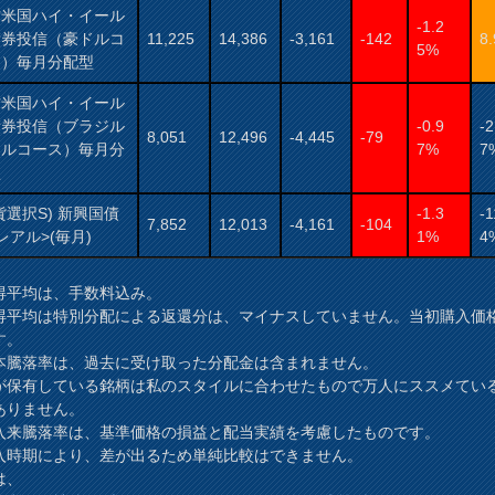
村米国ハイ・イール
-1.2
債券投信（豪ドルコ
11,225
14,386
-3,161
-142
8
5%
ス）毎月分配型
村米国ハイ・イール
債券投信（ブラジル
-0.9
-2
8,051
12,496
-4,445
-79
アルコース）毎月分
7%
7
型
貨選択S) 新興国債
-1.3
-1
7,852
12,013
-4,161
-104
レアル>(毎月)
1%
4
得平均は、手数料込み。
得平均は特別分配による返還分は、マイナスしていません。当初購入価
す。
本騰落率は、過去に受け取った分配金は含まれません。
が保有している銘柄は私のスタイルに合わせたもので万人にススメてい
ありません。
入来騰落率は、基準価格の損益と配当実績を考慮したものです。
時期により、差が出るため単純比較はできません。
は、