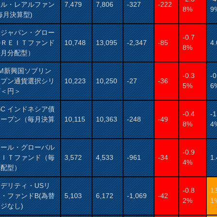
ジル・レアルファン
7,479
7,806
-327
-222
8%
9
毎月決算型)
保ジャパン・グロー
-0.7
ルＲＥＩＴファンド
10,748
13,095
-2,347
-85
4
8%
毎月分配型）
AM新興国ソブリン
-0.3
-0
ープン通貨選択シリ
10,223
10,250
-27
-36
5%
6
ズ＜円＞
BC インドネシア債
-0.4
-1
オープン（毎月決算
10,115
10,363
-248
-49
8%
4
）
サール・グローバル
-0.9
ＥＩＴファンド（毎
3,572
4,533
-961
-34
1
4%
分配型）
デリティ・USリ
-0.8
1
・ファンドB(為替
5,103
6,172
-1,069
-42
2%
1
ジなし)