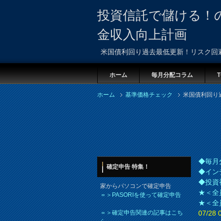
投資信託で儲ける！
金収入向上計画
米国債利回り過去最低更新！リスク回
ホーム
毎月分配コラム
T
ホーム
基準価格チェック
米国債利回り
◆毎月
確定申告 特集！
◆イン
◆投資
家からパソコンで確定申告
★＜全
＝＞PASORIを使って確定申告
★＜全
＝＞確定申告関連の記事はこち
07/2