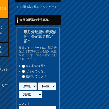
＞＞
原油為替株レアルチャート
.90%
毎月分配型の意見募集中
.7
毎月分配型の投資信
%
託 否定派？肯定
派？
1.5
投資のセオリーでは、毎月分
配型は非効率だと否定な意見
%
が多いです。皆さんはどうお
考えですか？
良い投資商品だ
格のま
どちらでもない
投資してはダメ
るもの
コメント