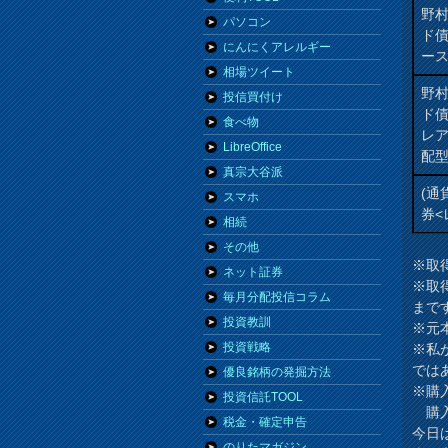
野
パソコン
ド
にんにくアレルギー
ー
相場ツイート
野
投信買付け
ド
食べ物
レ
LibreOffice
配
真宗大谷派
(通
スマホ
券<
相続
その他
※取
ネット証券
※取
毎月分配投信コラム
まで
投資教訓
※元
投資戦略
※私
では
優良銘柄の発掘方法
※購
投資信託TOOL
購入
税金・確定申告
今日
のりたマガジン