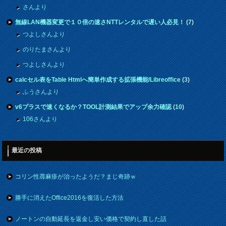
さんより
無線LAN機器変更で１０倍の速さNTTレンタルで遅い人必見！
(
7
)
つよしさんより
のりたまさんより
つよしさんより
calcセル表をTable Htmlへ簡単作成する拡張機能/Libreoffice
(
3
)
ふうさんより
v6プラスで速くなるか？TOOL計測結果でアップ余力確認
(
10
)
106さんより
最近の投稿
コリン性蕁麻疹が治ったようだ？まじ奇跡ｗ
勝手に消えたOffice2016を復活した方法
ノートンの自動延長を返金し安い価格で契約し直した話