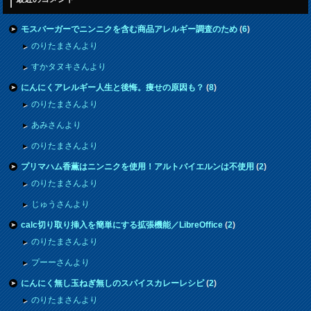
モスバーガーでニンニクを含む商品アレルギー調査のため
(
6
)
のりたまさんより
すかタヌキさんより
にんにくアレルギー人生と後悔。痩せの原因も？
(
8
)
のりたまさんより
あみさんより
のりたまさんより
プリマハム香薫はニンニクを使用！アルトバイエルンは不使用
(
2
)
のりたまさんより
じゅうさんより
calc切り取り挿入を簡単にする拡張機能／LibreOffice
(
2
)
のりたまさんより
プーーさんより
にんにく無し玉ねぎ無しのスパイスカレーレシピ
(
2
)
のりたまさんより