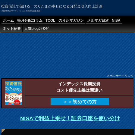
投資信託で儲ける！のりたまの幸せになる分配金収入向上計画
米国REITがリーマン・ショック前の高値を更新！
ホーム
毎月分配コラム
TOOL
のりたマガジン
メルマガ目次
NISA
ネット証券
人気blogﾗﾝｷﾝｸﾞ
スポンサードリンク
インデックス長期投資
コスト優先主義は間違い
＞＞初めての方
NISAで利益上乗せ！証券口座を使い分け