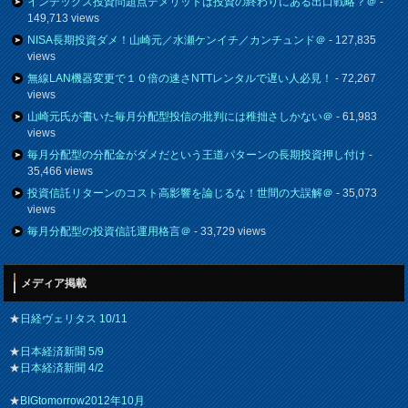
インデックス投資問題点デメリットは投資の終わりにある出口戦略？＠
-
149,713 views
NISA長期投資ダメ！山崎元／水瀬ケンイチ／カンチュンド＠
- 127,835
views
無線LAN機器変更で１０倍の速さNTTレンタルで遅い人必見！
- 72,267
views
山崎元氏が書いた毎月分配型投信の批判には稚拙さしかない＠
- 61,983
views
毎月分配型の分配金がダメだという王道パターンの長期投資押し付け
-
35,466 views
投資信託リターンのコスト高影響を論じるな！世間の大誤解＠
- 35,073
views
毎月分配型の投資信託運用格言＠
- 33,729 views
メディア掲載
★
日経ヴェリタス 10/11
★
日本経済新聞 5/9
★
日本経済新聞 4/2
★
BIGtomorrow2012年10月