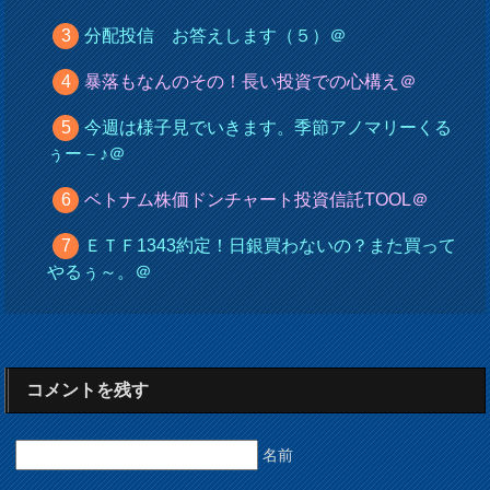
分配投信 お答えします（５）＠
暴落もなんのその！長い投資での心構え＠
今週は様子見でいきます。季節アノマリーくる
ぅー－♪＠
ベトナム株価ドンチャート投資信託TOOL＠
ＥＴＦ1343約定！日銀買わないの？また買って
やるぅ～。＠
コメントを残す
名前