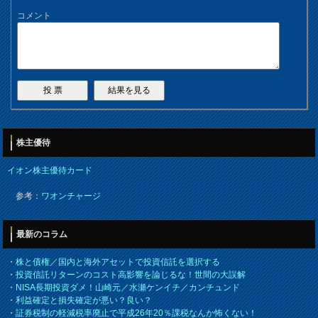
コメント
株主優待
イオン株主優待カード
参考：
ワオンチャージ
最新のコラム
・
株と債権／国内と海外アセットで投資信託を選択する
・
投資信託リターンのコスト高影響を論じるな！世間の大誤解
・
NISA長期投資ダメ！山崎元／水瀬ケンイチ／カンチュンド
・
利益確定と損失確定が悪い？良い？
・
証券税制の軽減税率廃止で平成26年20％課税なんか怖くない！