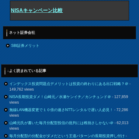
NISAキャンペーン比較
ネット証券会社
SBI証券メリット
↓よく読まれている記事
インデックス投資問題点デメリットは投資の終わりにある出口戦略？＠
-
149,762 views
NISA長期投資ダメ！山崎元／水瀬ケンイチ／カンチュンド＠
- 127,859
views
無線LAN機器変更で１０倍の速さNTTレンタルで遅い人必見！
- 72,286
views
山崎元氏が書いた毎月分配型投信の批判には稚拙さしかない＠
- 62,013
views
毎月分配型の分配金がダメだという王道パターンの長期投資押し付け
-