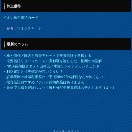
株主優待
イオン株主優待カード
参考：
ワオンチャージ
最新のコラム
・
株と債権／国内と海外アセットで投資信託を選択する
・
投資信託リターンのコスト高影響を論じるな！世間の大誤解
・
NISA長期投資ダメ！山崎元／水瀬ケンイチ／カンチュンド
・
利益確定と損失確定が悪い？良い？
・
証券税制の軽減税率廃止で平成26年20％課税なんか怖くない！
・
投資信託おすすめファンド銘柄商品はありません
・
暴落で大損を経験しよう！毎月分配型投資信託お答えします（１４）
スポンサードリンク