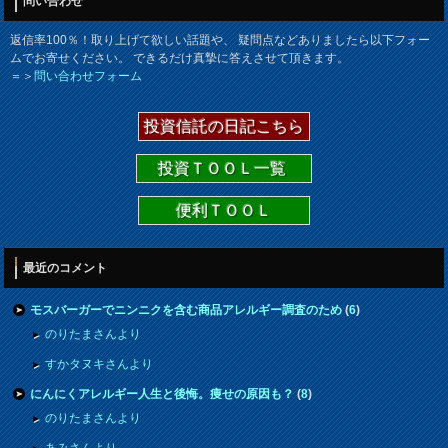
問い合わせ
返信率100％！取り上げて欲しい話題や、 疑問点などありましたら以下フォー
ムでお寄せください。 できるだけ真摯に答えさせて頂きます。
＝＞
問い合わせフォーム
投資信託の日記こちら
投資ＴＯＯＬ一覧
便利ＴＯＯＬ
最近のコメント
モスバーガーでニンニクを含む商品アレルギー調査のため
(
6
)
のりたまさんより
すかタヌキさんより
にんにくアレルギー人生と後悔。痩せの原因も？
(
8
)
のりたまさんより
あみさんより