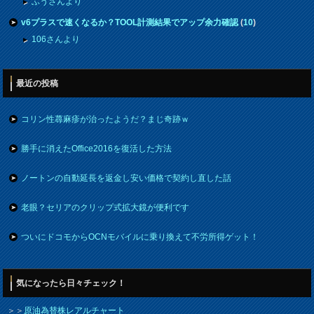
ふうさんより
v6プラスで速くなるか？TOOL計測結果でアップ余力確認
(
10
)
106さんより
最近の投稿
コリン性蕁麻疹が治ったようだ？まじ奇跡ｗ
勝手に消えたOffice2016を復活した方法
ノートンの自動延長を返金し安い価格で契約し直した話
老眼？セリアのクリップ式拡大鏡が便利です
ついにドコモからOCNモバイルに乗り換えて不労所得ゲット！
気になったら日々チェック！
＞＞
原油為替株レアルチャート