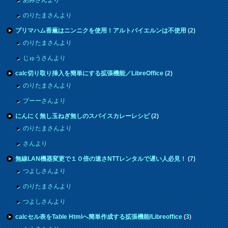
のりたまさんより
プリマハム香薫はニンニクを使用！アルトバイエルンは不使用
(
2
)
のりたまさんより
じゅうさんより
calc切り取り挿入を簡単にする拡張機能／LibreOffice
(
2
)
のりたまさんより
プーーさんより
にんにく無し玉ねぎ無しのスパイスカレーレシピ
(
2
)
のりたまさんより
さんより
無線LAN機器変更で１０倍の速さNTTレンタルで遅い人必見！
(
7
)
つよしさんより
のりたまさんより
つよしさんより
calcセル表をTable Htmlへ簡単作成する拡張機能/Libreoffice
(
3
)