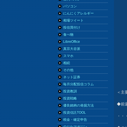
パソコン
にんにくアレルギー
相場ツイート
投信買付け
食べ物
LibreOffice
真宗大谷派
スマホ
相続
その他
ネット証券
毎月分配投信コラム
投資教訓
＜主
投資戦略
◆前
優良銘柄の発掘方法
投資信託TOOL
・・
税金・確定申告
のりたマガジン