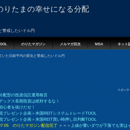
のりたまの幸せになる分配
と警戒したいドル円
OOL
のりたマガジン
メルマガ目次
NISA
ネット
ていた日経平均の変化と警戒したいドル円
スポンサ
分配型の投資信託運用格言
デックス長期投資は絶対するな！
初心者を抜けだせ！
員プレゼント企画＞米国REITシステムトレードTOOL
員プレゼント企画＞米国REIT買い時押し目判断TOOL
8 07:05 のりたマガジン配信完了
＝＝＞
上値が重いダウが下落でも実は