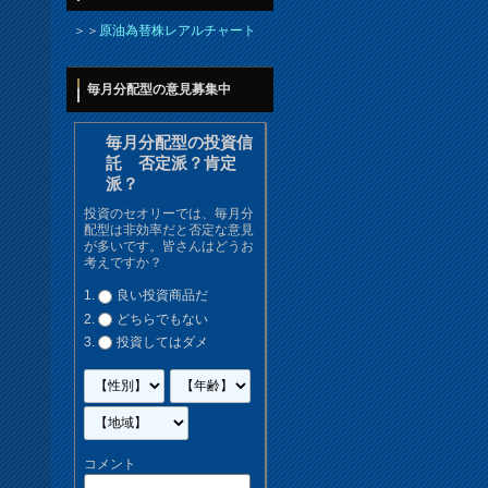
＞＞
原油為替株レアルチャート
毎月分配型の意見募集中
毎月分配型の投資信
託 否定派？肯定
派？
投資のセオリーでは、毎月分
配型は非効率だと否定な意見
が多いです。皆さんはどうお
考えですか？
良い投資商品だ
どちらでもない
投資してはダメ
コメント