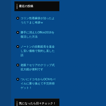
最近の投稿
コリン性蕁麻疹が治ったよ
うだ？まじ奇跡ｗ
勝手に消えたOffice2016を
復活した方法
ノートンの自動延長を返金
し安い価格で契約し直した
話
老眼？セリアのクリップ式
拡大鏡が便利です
ついにドコモからOCNモバ
イルに乗り換えて不労所得
ゲット！
気になったら日々チェック！