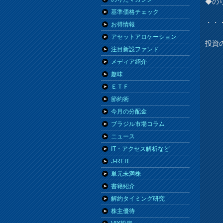
◆の
基準価格チェック
・・
お得情報
アセットアロケーション
投資
注目新設ファンド
メディア紹介
趣味
ＥＴＦ
節約術
今月の分配金
ブラジル市場コラム
ニュース
IT・アクセス解析など
J-REIT
単元未満株
書籍紹介
解約タイミング研究
株主優待