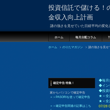
投資信託で儲ける！
金収入向上計画
謎の強さを見せていた日経平均の変化
ホーム
毎月分配コラム
T
ホーム
のりたマガジン
謎の強さを見せ
◆毎月
確定申告 特集！
◆イン
◆投資
家からパソコンで確定申告
★＜全
＝＞PASORIを使って確定申告
★＜全
＝＞確定申告関連の記事はこち
07/2