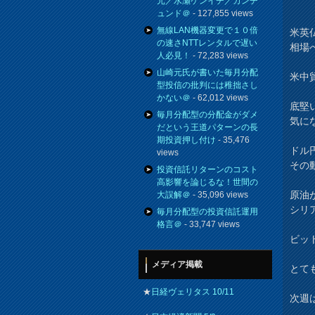
元／水瀬ケンイチ／カンチ
ュンド＠
- 127,855 views
無線LAN機器変更で１０倍
米英
の速さNTTレンタルで遅い
相場
人必見！
- 72,283 views
山崎元氏が書いた毎月分配
米中
型投信の批判には稚拙さし
かない＠
- 62,012 views
底堅
毎月分配型の分配金がダメ
気に
だという王道パターンの長
期投資押し付け
- 35,476
ドル
views
その
投資信託リターンのコスト
高影響を論じるな！世間の
原油
大誤解＠
- 35,096 views
シリ
毎月分配型の投資信託運用
格言＠
- 33,747 views
ビッ
メディア掲載
とて
★
日経ヴェリタス 10/11
次週