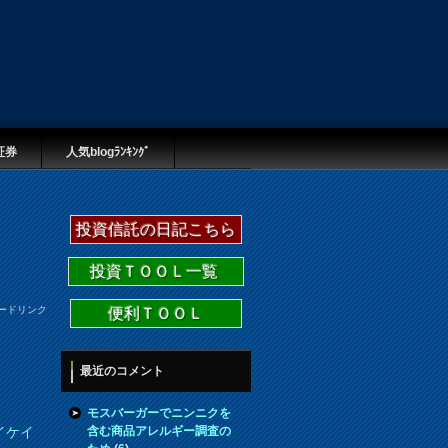
証券
人気blogﾗﾝｷﾝｸﾞ
投資信託の日記こちら
投資ＴＯＯＬ一覧
ードリンク
便利ＴＯＯＬ
最近のコメント
モスバーガーでニンニクを
含む商品アレルギー調査の
イケイ