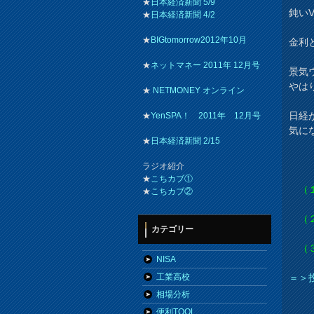
★
日本経済新聞 5/9
鈍い
★
日本経済新聞 4/2
★
BIGtomorrow2012年10月
金利
★
ネットマネー 2011年 12月号
景気
やは
★
NETMONEY オンライン
日経
★
YenSPA！ 2011年 12月号
気に
★
日本経済新聞 2/15
ラジオ紹介
★
こちカブ①
（１
★
こちカブ②
（２
カテゴリー
（３
NISA
＝＞
工業高校
相場分析
便利TOOL