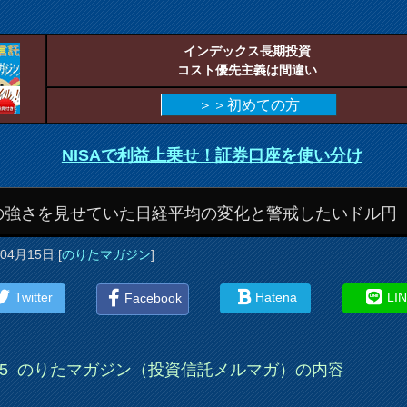
インデックス長期投資
コスト優先主義は間違い
＞＞初めての方
NISAで利益上乗せ！証券口座を使い分け
の強さを見せていた日経平均の変化と警戒したいドル円
年04月15日
[
のりたマガジン
]
Twitter
Hatena
LI
Facebook
15
のりたマガジン（投資信託メルマガ）の内容