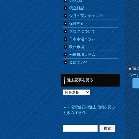
VIX投資
積立日記
今月の実力チェック
保険見直し
ブログについて
日本市場コラム
欧州市場
米国市場コラム
金について
★気
ペー
過去記事を見る
＝＞
投資信託の過去成績を見る
ときの注意点