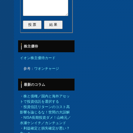
株主優待
イオン株主優待カード
参考：
ワオンチャージ
最新のコラム
・
株と債権／国内と海外アセッ
トで投資信託を選択する
・
投資信託リターンのコスト高
影響を論じるな！世間の大誤解
・
NISA長期投資ダメ！山崎元／
水瀬ケンイチ／カンチュンド
・
利益確定と損失確定が悪い？