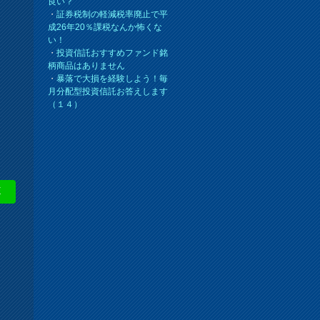
良い？
・
証券税制の軽減税率廃止で平
成26年20％課税なんか怖くな
い！
・
投資信託おすすめファンド銘
柄商品はありません
・
暴落で大損を経験しよう！毎
月分配型投資信託お答えします
（１４）
E