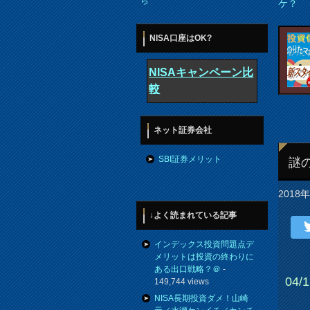
ら
ケ？
NISA口座はOK?
NISAキャンペーン比
較
ネット証券会社
SBI証券メリット
謎
2018
↓よく読まれている記事
インデックス投資問題点デ
メリットは投資の終わりに
ある出口戦略？＠
-
04/
149,744 views
NISA長期投資ダメ！山崎