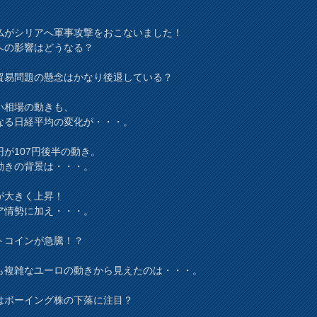
仏がシリアへ軍事攻撃をおこないました！
への影響はどうなる？
貿易問題の懸念はかなり後退している？
い相場の動きも、
なる日経平均の変化が・・・。
円が107円後半の動き。
動きの背景は・・・。
が大きく上昇！
ア情勢に加え・・・。
トコインが急騰！？
も複雑なユーロの動きから見えたのは・・・。
はボーイング株の下落に注目？