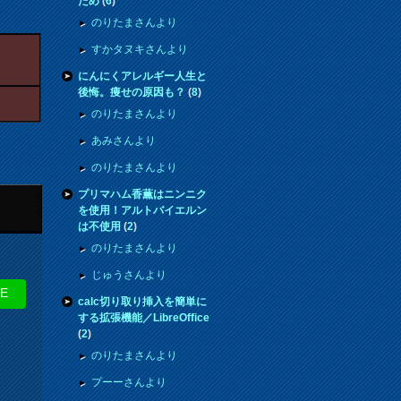
ため
(
6
)
のりたまさんより
すかタヌキさんより
にんにくアレルギー人生と
後悔。痩せの原因も？
(
8
)
のりたまさんより
あみさんより
のりたまさんより
プリマハム香薫はニンニク
を使用！アルトバイエルン
は不使用
(
2
)
のりたまさんより
じゅうさんより
NE
calc切り取り挿入を簡単に
する拡張機能／LibreOffice
(
2
)
のりたまさんより
プーーさんより