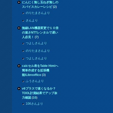
にんにく無し玉ねぎ無しの
スパイスカレーレシピ
(
2
)
のりたまさんより
さんより
無線LAN機器変更で１０倍
の速さNTTレンタルで遅い
人必見！
(
7
)
つよしさんより
のりたまさんより
つよしさんより
calcセル表をTable Htmlへ
簡単作成する拡張機
能/Libreoffice
(
3
)
ふうさんより
v6プラスで速くなるか？
TOOL計測結果でアップ余
力確認
(
10
)
106さんより