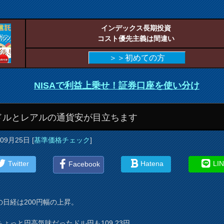
インデックス長期投資
コスト優先主義は間違い
＞＞初めての方
NISAで利益上乗せ！証券口座を使い分け
ドルとレアルの通貨安が目立ちます
年09月25日
[
基準価格チェック
]
Twitter
Hatena
LI
Facebook
の日経は200円幅の上昇。
ちょっと円高気味だったドル円も109.23円。