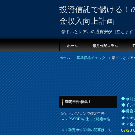
投資信託で儲ける！
金収入向上計画
豪ドルとレアルの通貨安が目立ちます
ホーム
毎月分配コラム
T
ホーム
基準価格チェック
豪ドルとレア
◆毎月
確定申告 特集！
◆イン
◆投資
家からパソコンで確定申告
★＜全
＝＞PASORIを使って確定申告
★＜全
＝＞確定申告関連の記事はこち
07/2