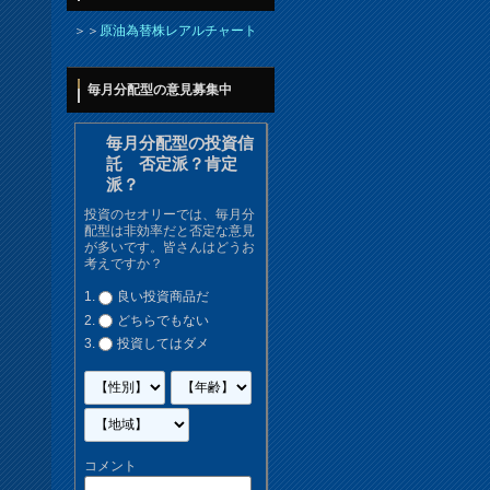
＞＞
原油為替株レアルチャート
毎月分配型の意見募集中
毎月分配型の投資信
託 否定派？肯定
派？
投資のセオリーでは、毎月分
配型は非効率だと否定な意見
が多いです。皆さんはどうお
考えですか？
良い投資商品だ
どちらでもない
投資してはダメ
コメント