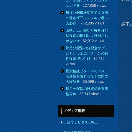
元／水瀬ケンイチ／カンチ
ュンド＠
- 127,858 views
無線LAN機器変更で１０倍
の速さNTTレンタルで遅い
人必見！
- 72,285 views
調子
山崎元氏が書いた毎月分配
型投信の批判には稚拙さし
かない＠
- 62,012 views
毎月分配型の分配金がダメ
だという王道パターンの長
期投資押し付け
- 35,476
views
投資信託リターンのコスト
高影響を論じるな！世間の
大誤解＠
- 35,096 views
毎月分配型の投資信託運用
格言＠
- 33,747 views
メディア掲載
★
日経ヴェリタス 10/11