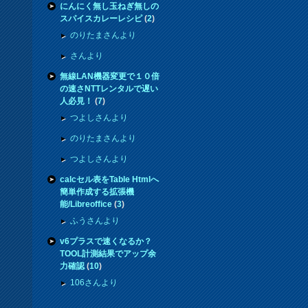
にんにく無し玉ねぎ無しの
スパイスカレーレシピ
(
2
)
のりたまさんより
さんより
無線LAN機器変更で１０倍
の速さNTTレンタルで遅い
人必見！
(
7
)
つよしさんより
のりたまさんより
つよしさんより
calcセル表をTable Htmlへ
簡単作成する拡張機
能/Libreoffice
(
3
)
ふうさんより
v6プラスで速くなるか？
TOOL計測結果でアップ余
力確認
(
10
)
106さんより