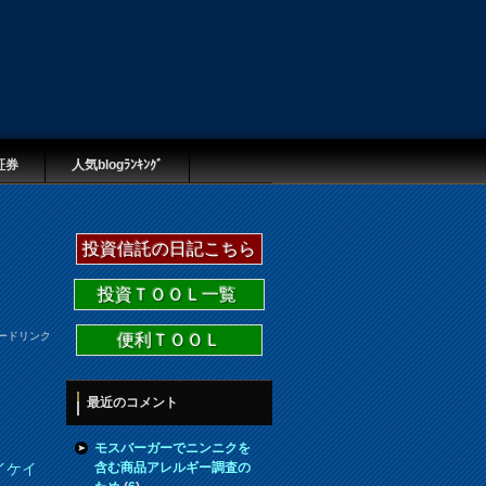
証券
人気blogﾗﾝｷﾝｸﾞ
投資信託の日記こちら
投資ＴＯＯＬ一覧
ードリンク
便利ＴＯＯＬ
最近のコメント
モスバーガーでニンニクを
含む商品アレルギー調査の
イケイ