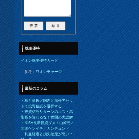
株主優待
イオン株主優待カード
参考：
ワオンチャージ
最新のコラム
・
株と債権／国内と海外アセッ
トで投資信託を選択する
・
投資信託リターンのコスト高
影響を論じるな！世間の大誤解
・
NISA長期投資ダメ！山崎元／
水瀬ケンイチ／カンチュンド
・
利益確定と損失確定が悪い？