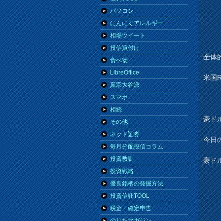
パソコン
にんにくアレルギー
相場ツイート
投信買付け
全体
食べ物
LibreOffice
米国
真宗大谷派
スマホ
相続
豪ド
その他
ネット証券
今日
毎月分配投信コラム
投資教訓
豪ド
投資戦略
優良銘柄の発掘方法
投資信託TOOL
税金・確定申告
のりたマガジン