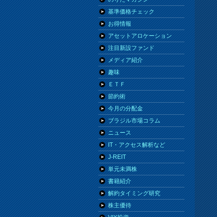
基準価格チェック
お得情報
アセットアロケーション
注目新設ファンド
メディア紹介
趣味
ＥＴＦ
節約術
今月の分配金
ブラジル市場コラム
ニュース
IT・アクセス解析など
J-REIT
単元未満株
書籍紹介
解約タイミング研究
株主優待