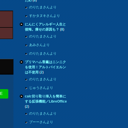
ため
(
6
)
のりたまさんより
すかタヌキさんより
にんにくアレルギー人生と
後悔。痩せの原因も？
(
8
)
のりたまさんより
あみさんより
のりたまさんより
プリマハム香薫はニンニク
を使用！アルトバイエルン
は不使用
(
2
)
のりたまさんより
じゅうさんより
NE
calc切り取り挿入を簡単に
する拡張機能／LibreOffice
(
2
)
のりたまさんより
プーーさんより