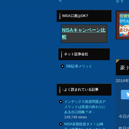
ら
ケ？
NISA口座はOK?
NISAキャンペーン比
較
ネット証券会社
SBI証券メリット
豪
2014
↓よく読まれている記事
インデックス投資問題点デ
メリットは投資の終わりに
ある出口戦略？＠
-
今日
149,748 views
NISA長期投資ダメ！山崎
昨日