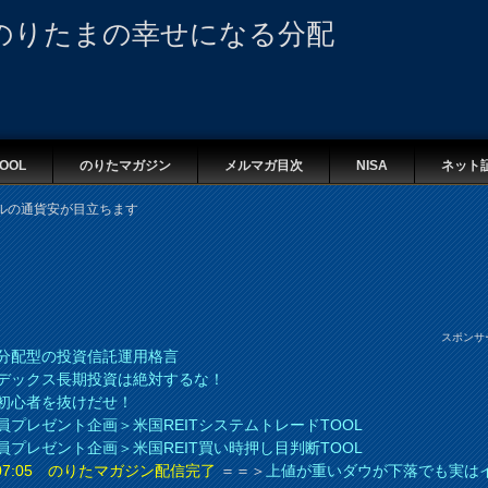
のりたまの幸せになる分配
OOL
のりたマガジン
メルマガ目次
NISA
ネット
ルの通貨安が目立ちます
スポンサ
分配型の投資信託運用格言
デックス長期投資は絶対するな！
初心者を抜けだせ！
員プレゼント企画＞米国REITシステムトレードTOOL
員プレゼント企画＞米国REIT買い時押し目判断TOOL
8 07:05 のりたマガジン配信完了
＝＝＞
上値が重いダウが下落でも実は