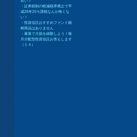
良い？
・
証券税制の軽減税率廃止で平
成26年20％課税なんか怖くな
い！
・
投資信託おすすめファンド銘
柄商品はありません
・
暴落で大損を経験しよう！毎
月分配型投資信託お答えします
（１４）