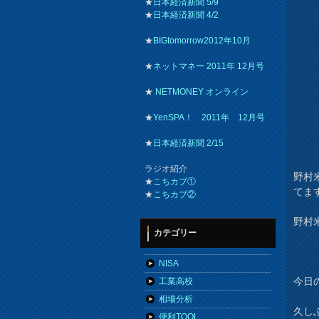
★
日本経済新聞 5/9
★
日本経済新聞 4/2
★
BIGtomorrow2012年10月
★
ネットマネー 2011年 12月号
★
NETMONEY オンライン
★
YenSPA！ 2011年 12月号
★
日本経済新聞 2/15
ラジオ紹介
野村
★
こちカブ①
てま
★
こちカブ②
野村
カテゴリー
NISA
今日
工業高校
相場分析
久し
便利TOOL