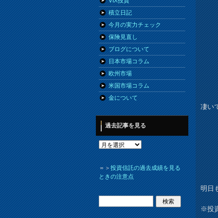
VIX投資
積立日記
今月の実力チェック
保険見直し
ブログについて
日本市場コラム
欧州市場
米国市場コラム
金について
凄い
過去記事を見る
＝＞
投資信託の過去成績を見る
ときの注意点
明日
※投