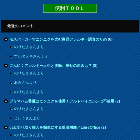
便利ＴＯＯＬ
最近のコメント
モスバーガーでニンニクを含む商品アレルギー調査のため
(
6
)
のりたまさんより
すかタヌキさんより
にんにくアレルギー人生と後悔。痩せの原因も？
(
8
)
のりたまさんより
あみさんより
のりたまさんより
プリマハム香薫はニンニクを使用！アルトバイエルンは不使用
(
2
)
のりたまさんより
じゅうさんより
calc切り取り挿入を簡単にする拡張機能／LibreOffice
(
2
)
のりたまさんより