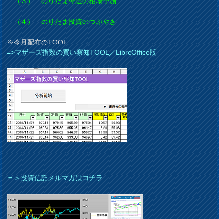
（３） のりたま今週の相場予測
（４） のりたま投資のつぶやき
※今月配布のTOOL
=>マザーズ指数の買い察知TOOL／LibreOffice版
＝＞投資信託メルマガはコチラ