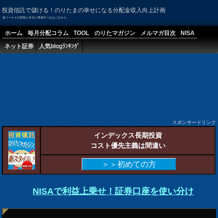
投資信託で儲ける！のりたまの幸せになる分配金収入向上計画
逆イールドの意味と本当に警戒すべきはこれから
ホーム
毎月分配コラム
TOOL
のりたマガジン
メルマガ目次
NISA
ネット証券
人気blogﾗﾝｷﾝｸﾞ
スポンサードリンク
インデックス長期投資
コスト優先主義は間違い
＞＞初めての方
NISAで利益上乗せ！証券口座を使い分け