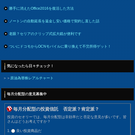
勝手に消えたOffice2016を復活した方法
ノートンの自動延長を返金し安い価格で契約し直した話
老眼？セリアのクリップ式拡大鏡が便利です
ついにドコモからOCNモバイルに乗り換えて不労所得ゲット！
気になったら日々チェック！
＞＞
原油為替株レアルチャート
毎月分配型の意見募集中
毎月分配型の投資信託 否定派？肯定派？
投資のセオリーでは、毎月分配型は非効率だと否定な意見が多いです。皆
さんはどうお考えですか？
良い投資商品だ