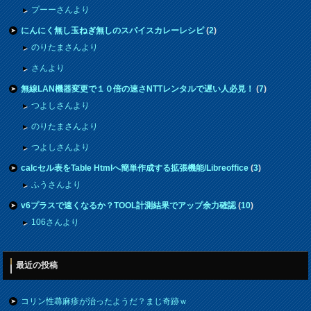
プーーさんより
にんにく無し玉ねぎ無しのスパイスカレーレシピ
(
2
)
のりたまさんより
さんより
無線LAN機器変更で１０倍の速さNTTレンタルで遅い人必見！
(
7
)
つよしさんより
のりたまさんより
つよしさんより
calcセル表をTable Htmlへ簡単作成する拡張機能/Libreoffice
(
3
)
ふうさんより
v6プラスで速くなるか？TOOL計測結果でアップ余力確認
(
10
)
106さんより
最近の投稿
コリン性蕁麻疹が治ったようだ？まじ奇跡ｗ