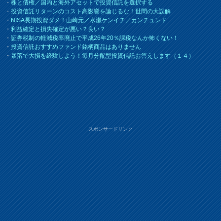
・
株と債権／国内と海外アセットで投資信託を選択する
・
投資信託リターンのコスト高影響を論じるな！世間の大誤解
・
NISA長期投資ダメ！山崎元／水瀬ケンイチ／カンチュンド
・
利益確定と損失確定が悪い？良い？
・
証券税制の軽減税率廃止で平成26年20％課税なんか怖くない！
・
投資信託おすすめファンド銘柄商品はありません
・
暴落で大損を経験しよう！毎月分配型投資信託お答えします（１４）
スポンサードリンク