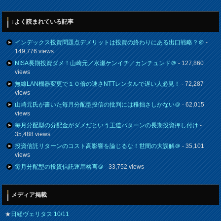
↓よく読まれている記事
インデックス投資問題点デメリットは投資の終わりにある出口戦略？＠
-
149,776 views
NISA長期投資ダメ！山崎元／水瀬ケンイチ／カンチュンド＠
- 127,860
views
無線LAN機器変更で１０倍の速さNTTレンタルで遅い人必見！
- 72,287
views
山崎元氏が書いた毎月分配型投信の批判には稚拙さしかない＠
- 62,015
views
毎月分配型の分配金がダメだという王道パターンの長期投資押し付け
-
35,488 views
投資信託リターンのコスト高影響を論じるな！世間の大誤解＠
- 35,101
views
毎月分配型の投資信託運用格言＠
- 33,752 views
メディア掲載
★
日経ヴェリタス 10/11