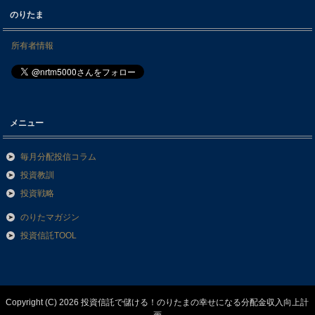
のりたま
所有者情報
メニュー
毎月分配投信コラム
投資教訓
投資戦略
のりたマガジン
投資信託TOOL
Copyright (C) 2026 投資信託で儲ける！のりたまの幸せになる分配金収入向上計
画