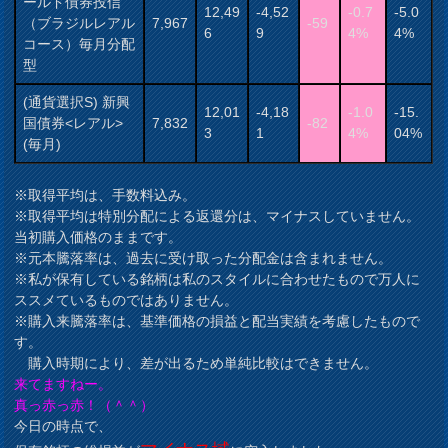
ールド債券投信
12,49
-4,52
-0.7
-5.0
（ブラジルレアル
7,967
-59
6
9
4%
4%
コース）毎月分配
型
(通貨選択S) 新興
12,01
-4,18
-1.0
-15.
国債券<レアル>
7,832
-82
3
1
4%
04%
(毎月)
※取得平均は、手数料込み。
※取得平均は特別分配による返還分は、マイナスしていません。
当初購入価格のままです。
※元本騰落率は、過去に受け取った分配金は含まれません。
※私が保有している銘柄は私のスタイルに合わせたもので万人に
ススメているものではありません。
※購入来騰落率は、基準価格の損益と配当実績を考慮したもので
す。
購入時期により、差が出るため単純比較はできません。
来てますねー。
真っ赤っ赤！（＾＾）
今日の時点で、