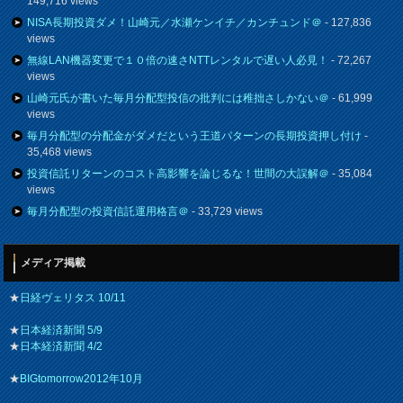
149,716 views
NISA長期投資ダメ！山崎元／水瀬ケンイチ／カンチュンド＠
- 127,836
views
無線LAN機器変更で１０倍の速さNTTレンタルで遅い人必見！
- 72,267
views
山崎元氏が書いた毎月分配型投信の批判には稚拙さしかない＠
- 61,999
views
毎月分配型の分配金がダメだという王道パターンの長期投資押し付け
-
35,468 views
投資信託リターンのコスト高影響を論じるな！世間の大誤解＠
- 35,084
views
毎月分配型の投資信託運用格言＠
- 33,729 views
メディア掲載
★
日経ヴェリタス 10/11
★
日本経済新聞 5/9
★
日本経済新聞 4/2
★
BIGtomorrow2012年10月