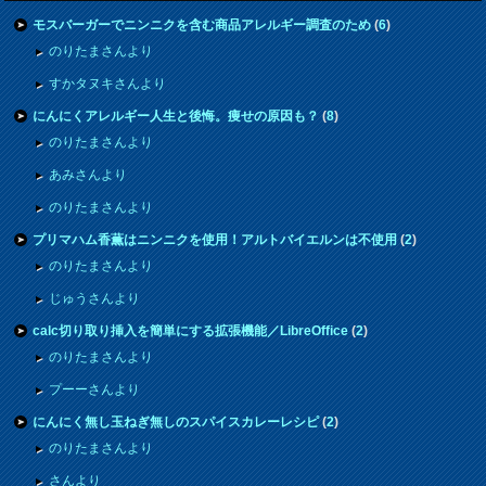
モスバーガーでニンニクを含む商品アレルギー調査のため
(
6
)
のりたまさんより
すかタヌキさんより
にんにくアレルギー人生と後悔。痩せの原因も？
(
8
)
のりたまさんより
あみさんより
のりたまさんより
プリマハム香薫はニンニクを使用！アルトバイエルンは不使用
(
2
)
のりたまさんより
じゅうさんより
calc切り取り挿入を簡単にする拡張機能／LibreOffice
(
2
)
のりたまさんより
プーーさんより
にんにく無し玉ねぎ無しのスパイスカレーレシピ
(
2
)
のりたまさんより
さんより