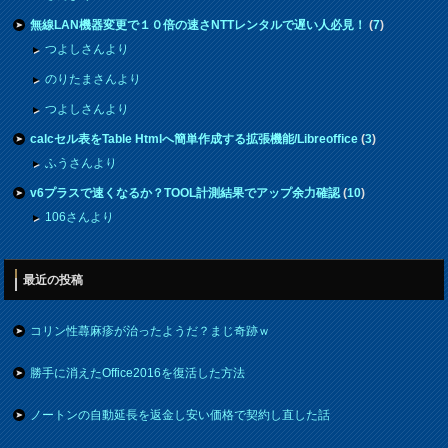
無線LAN機器変更で１０倍の速さNTTレンタルで遅い人必見！
(
7
)
つよしさんより
のりたまさんより
つよしさんより
calcセル表をTable Htmlへ簡単作成する拡張機能/Libreoffice
(
3
)
ふうさんより
v6プラスで速くなるか？TOOL計測結果でアップ余力確認
(
10
)
106さんより
最近の投稿
コリン性蕁麻疹が治ったようだ？まじ奇跡ｗ
勝手に消えたOffice2016を復活した方法
ノートンの自動延長を返金し安い価格で契約し直した話