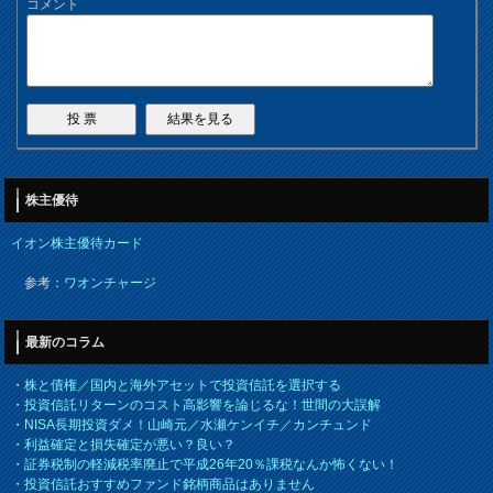
コメント
株主優待
イオン株主優待カード
参考：
ワオンチャージ
最新のコラム
・
株と債権／国内と海外アセットで投資信託を選択する
・
投資信託リターンのコスト高影響を論じるな！世間の大誤解
・
NISA長期投資ダメ！山崎元／水瀬ケンイチ／カンチュンド
・
利益確定と損失確定が悪い？良い？
・
証券税制の軽減税率廃止で平成26年20％課税なんか怖くない！
・
投資信託おすすめファンド銘柄商品はありません