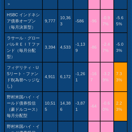
＞
HSBC インドネシ
10,36
-0.9
-5.6
ア債券オープン
9,777
-586
-96
3
7%
5%
（毎月決算型）
ラサール・グロー
バルＲＥＩＴファ
-1,13
-2.4
-5.0
3,394
4,533
-86
ンド（毎月分配
9
7%
3%
型）
フィデリティ・U
Sリート・ファン
-1,26
-16
-3.2
7.3
4,911
6,172
ドB(為替ヘッジな
1
7
9%
3%
し)
野村米国ハイ・イ
ールド債券投信
10,51
14,38
-3,87
-0.6
2.2
-64
（豪ドルコース）
5
6
1
0%
3%
毎月分配型
野村米国ハイ・イ