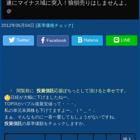
遂にマイナス域に突入！狼狽売りはしませんよ。
＠
2012年06月04日
[
基準価格チェック
]
Twitter
Hatena
LINE
Facebook
↑ 閲覧前に
投資信託
応援ぽちっとして頂けると幸せです。
日経が大幅に下げましたねー。
TOPIXがバブル後最安値って・・・。
私の単元未満株も下げてますよー。（＾＿＾；
まぁ、そんなものに一喜一憂してもしょうがないですね。
投資信託
の基準価額をチェックしますか。
購入