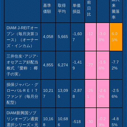
前
基準
取得
単価
来
日
価額
平均
損益
騰落
比
率
DIAM J-REITオー
プン（毎月決算コ
-1,60
-12
-3.0
6.0
4,058
5,665
ース）（オーナー
7
9
8%
5%
ズ・インカム）
三井住友･アジア･
オセアニア好配当
-1,41
-1.5
-7.7
4,855
6,274
-77
株式 『愛称 ： 椰
9
6%
2%
子の実』
損保ジャパン・グ
ローバルＲＥＩＴ
10,21
13,09
-2,87
-25
-2.4
-2.5
ファンド（毎月分
7
5
8
1
0%
6%
配型）
DIAM新興国ソブ
リンオープン通貨
10,16
10,68
-0.2
-4.8
-518
-30
選択シリーズ＜元
8
6
9%
5%