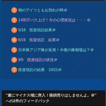
例のアイツともお別れの時＠
J-REITバク上げ！今の心理状況は・・・＠
5/18 投資信託結果＠
6/19 投資信託 結果＠
日本株アジア株が反発！今後の株相場は？＠
9/5 投資信託の状況＠
投資信託の結果 10/21＠
“遂にマイナス域に突入！狼狽売りはしませんよ。＠”
への2件のフィードバック