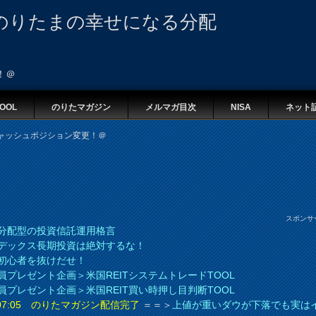
のりたまの幸せになる分配
！＠
OOL
のりたマガジン
メルマガ目次
NISA
ネット
ャッシュポジション変更！＠
スポンサ
分配型の投資信託運用格言
デックス長期投資は絶対するな！
初心者を抜けだせ！
員プレゼント企画＞米国REITシステムトレードTOOL
員プレゼント企画＞米国REIT買い時押し目判断TOOL
8 07:05 のりたマガジン配信完了
＝＝＞
上値が重いダウが下落でも実は