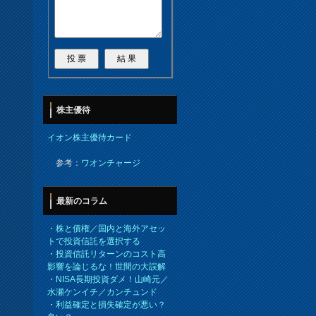
株主優待
イオン株主優待カード
参考：
ワオンチャージ
最新のコラム
・
株と債権／国内と海外アセッ
トで投資信託を選択する
・
投資信託リターンのコスト高
影響を論じるな！世間の大誤解
・
NISA長期投資ダメ！山崎元／
水瀬ケンイチ／カンチュンド
・
利益確定と損失確定が悪い？