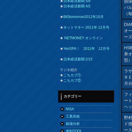
損
★
日本経済新聞 5/9
★
日本経済新聞 4/2
バ
（
★
BIGtomorrow2012年10月
DI
★
ネットマネー 2011年 12月号
オ
ー
★
NETMONEY オンライン
HS
★
YenSPA！ 2011年 12月号
券
★
日本経済新聞 2/15
型
ラジオ紹介
ラ
★
こちカブ①
Ｒ
★
こちカブ②
月
フィ
カテゴリー
ート
ヘッ
NISA
工業高校
野
ド
相場分析
ー
便利TOOL