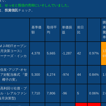
裏で、
は、せっせと投信の売却にいそしんでいました。
は、
投資信託
チェック。
基準価
取得平
単価損
前日
額
均
益
比
AM J-REITオープン
毎月決算コース）
1
4,378
5,665
-1,287
42
0.97%
オーナーズ・インカ
6
）
住友･アジア･オセ
ア好配当株式 『愛
5,300
6,274
-974
44
0.84%
1
： 椰子の実』
国高利回り社債・ブ
ジル・レアルファン
7,710
7,806
-96
5
0.06%
2
毎月決算型)