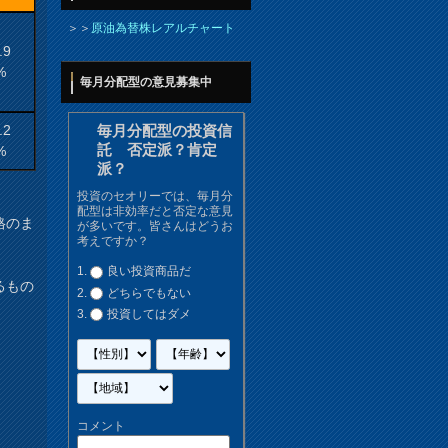
＞＞
原油為替株レアルチャート
.9
%
毎月分配型の意見募集中
.2
毎月分配型の投資信
託 否定派？肯定
%
派？
投資のセオリーでは、毎月分
配型は非効率だと否定な意見
格のま
が多いです。皆さんはどうお
考えですか？
良い投資商品だ
るもの
どちらでもない
投資してはダメ
コメント