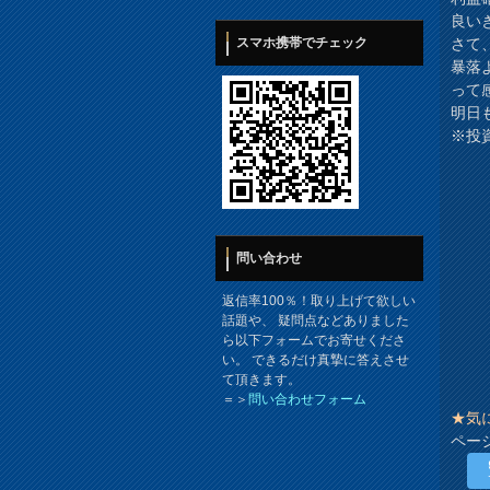
良い
さて
スマホ携帯でチェック
暴落
って
明日
※投
問い合わせ
返信率100％！取り上げて欲しい
話題や、 疑問点などありました
ら以下フォームでお寄せくださ
い。 できるだけ真摯に答えさせ
て頂きます。
＝＞
問い合わせフォーム
★気
ペー