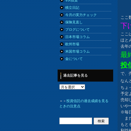
VIX投資
積立日記
今月の実力チェック
ここ
保険見直し
下
ブログについて
ここ
日本市場コラム
ほと
欧州市場
去年
米国市場コラム
最
金について
投
で、
過去記事を見る
なん
ちょ
予定
売却
＝＞
投資信託の過去成績を見る
いや
ときの注意点
※毎
また
もと
利益