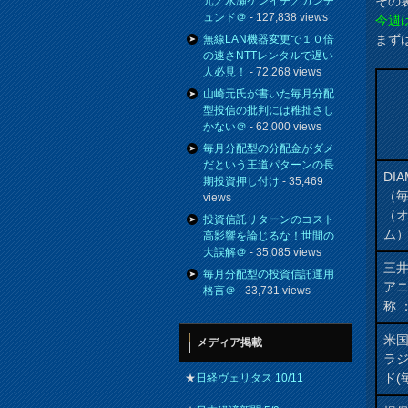
その
元／水瀬ケンイチ／カンチ
ュンド＠
- 127,838 views
今週
まず
無線LAN機器変更で１０倍
の速さNTTレンタルで遅い
人必見！
- 72,268 views
山崎元氏が書いた毎月分配
型投信の批判には稚拙さし
かない＠
- 62,000 views
毎月分配型の分配金がダメ
だという王道パターンの長
DI
期投資押し付け
- 35,469
（
views
（
投資信託リターンのコスト
ム
高影響を論じるな！世間の
大誤解＠
- 35,085 views
三井
毎月分配型の投資信託運用
アニ
格言＠
- 33,731 views
称 
米
メディア掲載
ラ
ド(
★
日経ヴェリタス 10/11