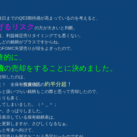
数日までのQE3期待感が高まっているのを考えると、
げるリスク
の方が大きいと判断。
は、利益確定売りタイミングでも悪くない。
んどの銘柄がプラスですからね。
のFOMC失望売りが頭をよぎったので、
終的に、
信
の売却をすることに決めました。
売却したのは、
約半分超！
と！ 全保有
投資信託
の
っと扱いづらい銘柄もこの際と思って売却したので、
よりも多く、
してしまいました。（＾＿＾；
ー。さっぱりしました。
日表示している保有銘柄表は、
更新しますが、さびしくなるなぁ。
もと年末へ向けて、
確定売りを順次おこなう予定だったのですが、