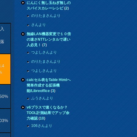
にんにく無し玉ねぎ無しの
スパイスカレーレシピ
(
2
)
のりたまさんより
さんより
購入
無線LAN機器変更で１０倍
来
の速さNTTレンタルで遅い
騰落
人必見！
(
7
)
率
つよしさんより
のりたまさんより
3.4
つよしさんより
%
calcセル表をTable Htmlへ
簡単作成する拡張機
能/Libreoffice
(
3
)
.50%
ふうさんより
v6プラスで速くなるか？
TOOL計測結果でアップ余
力確認
(
10
)
.03%
106さんより