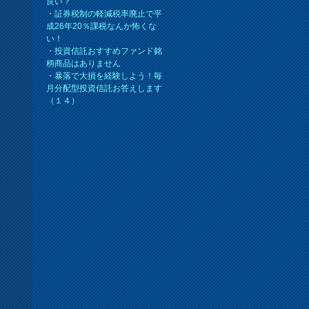
良い？
・
証券税制の軽減税率廃止で平
成26年20％課税なんか怖くな
い！
・
投資信託おすすめファンド銘
柄商品はありません
・
暴落で大損を経験しよう！毎
月分配型投資信託お答えします
（１４）