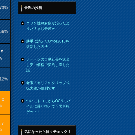
.73%
最近の投稿
コリン性蕁麻疹が治ったよ
うだ？まじ奇跡ｗ
.66%
勝手に消えたOffice2016を
復活した方法
.5
%
ノートンの自動延長を返金
し安い価格で契約し直した
話
.12%
老眼？セリアのクリップ式
拡大鏡が便利です
6.0
ついにドコモからOCNモバ
%
イルに乗り換えて不労所得
ゲット！
.7
%
気になったら日々チェック！