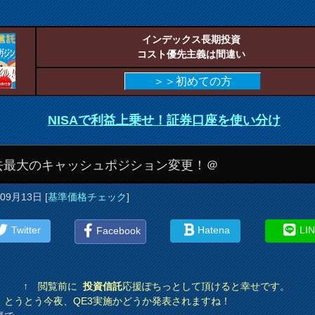
インデックス長期投資
コスト優先主義は間違い
＞＞初めての方
NISAで利益上乗せ！証券口座を使い分け
去最大のキャッシュポジション変更！＠
年09月13日
[
基準価格チェック
]
Twitter
Hatena
LI
Facebook
↑ 閲覧前に
投資信託
応援ぽちっとして頂けると幸せです。
、とうとう今夜、QE3実施かどうか発表されますね！