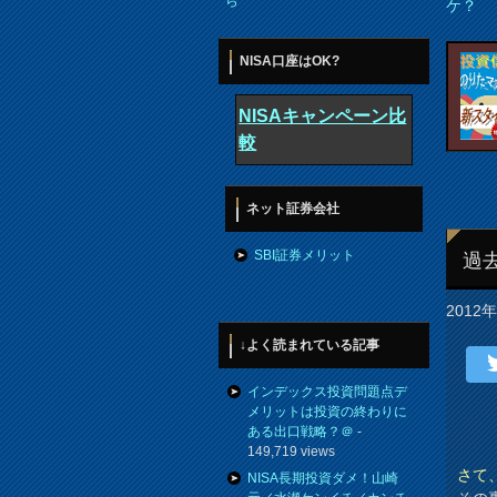
ら
ケ？
NISA口座はOK?
NISAキャンペーン比
較
ネット証券会社
SBI証券メリット
過
2012
↓よく読まれている記事
インデックス投資問題点デ
メリットは投資の終わりに
ある出口戦略？＠
-
149,719 views
さて
NISA長期投資ダメ！山崎