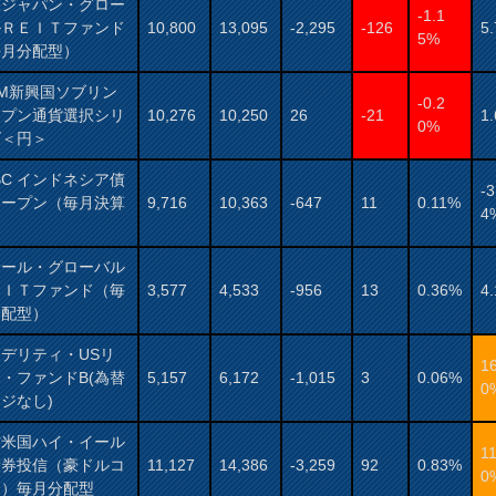
保ジャパン・グロー
-1.1
ルＲＥＩＴファンド
10,800
13,095
-2,295
-126
5
5%
毎月分配型）
AM新興国ソブリン
-0.2
ープン通貨選択シリ
10,276
10,250
26
-21
1
0%
ズ＜円＞
BC インドネシア債
-3
オープン（毎月決算
9,716
10,363
-647
11
0.11%
4
）
サール・グローバル
ＥＩＴファンド（毎
3,577
4,533
-956
13
0.36%
4
分配型）
デリティ・USリ
1
・ファンドB(為替
5,157
6,172
-1,015
3
0.06%
0
ジなし)
村米国ハイ・イール
11
債券投信（豪ドルコ
11,127
14,386
-3,259
92
0.83%
0
ス）毎月分配型