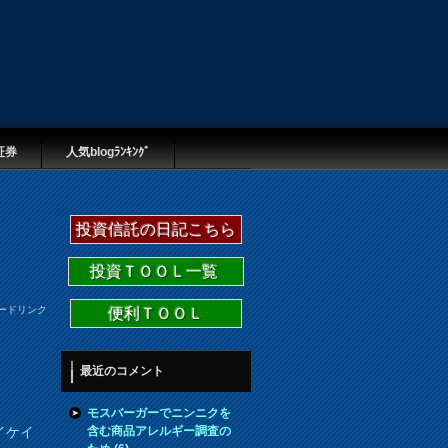
証券
人気blogﾗﾝｷﾝｸﾞ
投資信託の日記こちら
投資ＴＯＯＬ一覧
ードリンク
便利ＴＯＯＬ
最近のコメント
モスバーガーでニンニクを
含む商品アレルギー調査の
イケイ