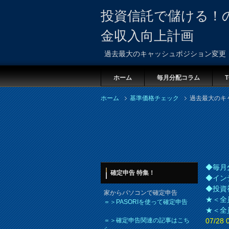
投資信託で儲ける！
金収入向上計画
過去最大のキャッシュポジション変更
ホーム
毎月分配コラム
T
ホーム
基準価格チェック
過去最大のキ
◆毎月
確定申告 特集！
◆イン
◆投資
家からパソコンで確定申告
★＜全
＝＞PASORIを使って確定申告
★＜全
＝＞確定申告関連の記事はこち
07/2