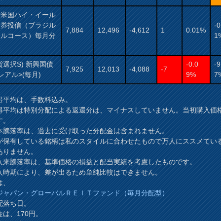
村米国ハイ・イール
債券投信（ブラジル
-0
7,884
12,496
-4,612
1
0.01%
アルコース）毎月分
1
型
貨選択S) 新興国債
-0.0
-9
7,925
12,013
-4,088
-7
レアル>(毎月)
9%
7
得平均は、手数料込み。
得平均は特別分配による返還分は、マイナスしていません。当初購入価
す。
本騰落率は、過去に受け取った分配金は含まれません。
が保有している銘柄は私のスタイルに合わせたもので万人にススメてい
ありません。
入来騰落率は、基準価格の損益と配当実績を考慮したものです。
時期により、差が出るため単純比較はできません。
は、
ジャパン・グローバルＲＥＩＴファンド（毎月分配型）
配落ち日。
金は、170円。