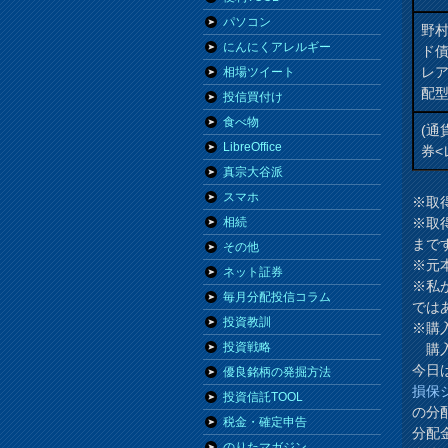
パソコン
野
にんにくアレルギー
ド
レ
相場ツイート
配
投信買付け
食べ物
(通
LibreOffice
券<
真宗大谷派
スマホ
※取
※取
相続
まで
その他
※元
ネット証券
※私
毎月分配投信コラム
では
投資教訓
※購
投資戦略
購入
今日
優良銘柄の発掘方法
損保
投資信託TOOL
の分
税金・確定申告
分配
のりたマガジン