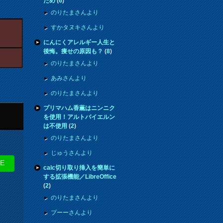
ため
(
6
)
のりたまさんより
すかタヌキさんより
にんにくアレルギー人生と
後悔。痩せの原因も？
(
8
)
のりたまさんより
あみさんより
のりたまさんより
プリマハム香薫はニンニク
を使用！アルトバイエルン
は不使用
(
2
)
のりたまさんより
じゅうさんより
NE
calc切り取り挿入を簡単に
する拡張機能／LibreOffice
(
2
)
のりたまさんより
プーーさんより