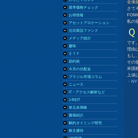
全体
基準価格チェック
さて
FO
お得情報
私の
アセットアロケーション
Ｑ
注目新設ファンド
メディア紹介
です
趣味
理由
ＥＴＦ
もし
節約術
その
米国
今月の分配金
上値
ブラジル市場コラム
・N
ニュース
IT・アクセス解析など
J-REIT
単元未満株
書籍紹介
解約タイミング研究
株主優待