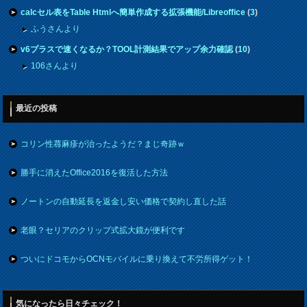
calcセル表をTable Htmlへ簡単作成する拡張機能/Libreoffice
(
3
)
ふうさんより
v6プラスで速くなるか？TOOL計測結果でアップ余力確認
(
10
)
106さんより
最近の投稿
コリン性蕁麻疹が治ったようだ？まじ奇跡ｗ
勝手に消えたOffice2016を復活した方法
ノートンの自動延長を返金し安い価格で契約し直した話
老眼？セリアのクリップ式拡大鏡が便利です
ついにドコモからOCNモバイルに乗り換えて不労所得ゲット！
気になったら日々チェック！