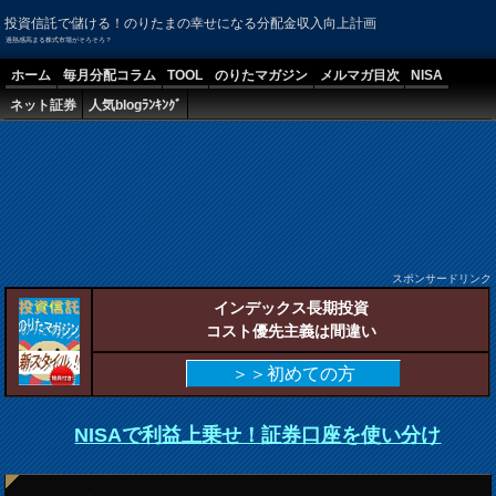
投資信託で儲ける！のりたまの幸せになる分配金収入向上計画
過熱感高まる株式市場がそろそろ？
ホーム
毎月分配コラム
TOOL
のりたマガジン
メルマガ目次
NISA
ネット証券
人気blogﾗﾝｷﾝｸﾞ
スポンサードリンク
インデックス長期投資
コスト優先主義は間違い
＞＞初めての方
NISAで利益上乗せ！証券口座を使い分け