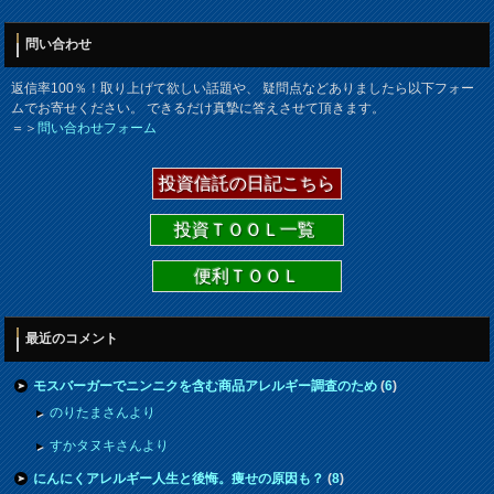
問い合わせ
返信率100％！取り上げて欲しい話題や、 疑問点などありましたら以下フォー
ムでお寄せください。 できるだけ真摯に答えさせて頂きます。
＝＞
問い合わせフォーム
投資信託の日記こちら
投資ＴＯＯＬ一覧
便利ＴＯＯＬ
最近のコメント
モスバーガーでニンニクを含む商品アレルギー調査のため
(
6
)
のりたまさんより
すかタヌキさんより
にんにくアレルギー人生と後悔。痩せの原因も？
(
8
)