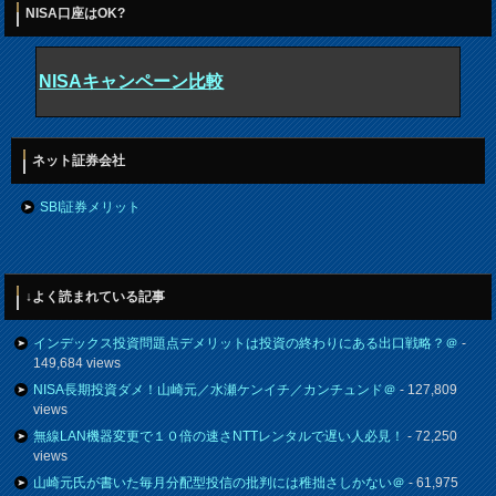
NISA口座はOK?
NISAキャンペーン比較
ネット証券会社
SBI証券メリット
↓よく読まれている記事
インデックス投資問題点デメリットは投資の終わりにある出口戦略？＠
-
149,684 views
NISA長期投資ダメ！山崎元／水瀬ケンイチ／カンチュンド＠
- 127,809
views
無線LAN機器変更で１０倍の速さNTTレンタルで遅い人必見！
- 72,250
views
山崎元氏が書いた毎月分配型投信の批判には稚拙さしかない＠
- 61,975