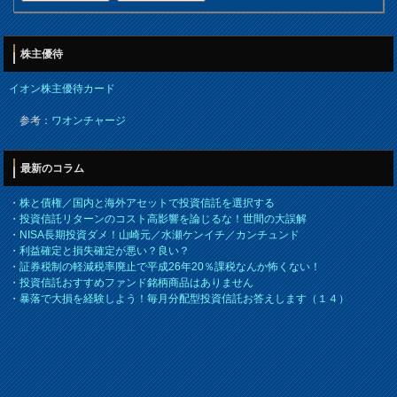
株主優待
イオン株主優待カード
参考：
ワオンチャージ
最新のコラム
・
株と債権／国内と海外アセットで投資信託を選択する
・
投資信託リターンのコスト高影響を論じるな！世間の大誤解
・
NISA長期投資ダメ！山崎元／水瀬ケンイチ／カンチュンド
・
利益確定と損失確定が悪い？良い？
・
証券税制の軽減税率廃止で平成26年20％課税なんか怖くない！
・
投資信託おすすめファンド銘柄商品はありません
・
暴落で大損を経験しよう！毎月分配型投資信託お答えします（１４）