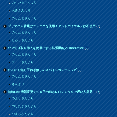
のりたまさんより
あみさんより
のりたまさんより
プリマハム香薫はニンニクを使用！アルトバイエルンは不使用
(
2
)
のりたまさんより
じゅうさんより
calc切り取り挿入を簡単にする拡張機能／LibreOffice
(
2
)
のりたまさんより
プーーさんより
にんにく無し玉ねぎ無しのスパイスカレーレシピ
(
2
)
のりたまさんより
さんより
無線LAN機器変更で１０倍の速さNTTレンタルで遅い人必見！
(
7
)
つよしさんより
のりたまさんより
つよしさんより