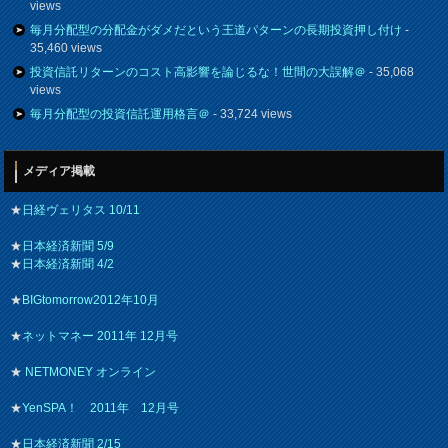
views
毎月分配型の分配金がダメだという王道パターンの長期投資押し付け
-
35,460 views
投資信託リターンのコスト高影響を論じるな！世間の大誤解＠
- 35,068
views
毎月分配型の投資信託運用格言＠
- 33,724 views
メディア掲載
★
日経ヴェリタス 10/11
★
日本経済新聞 5/9
★
日本経済新聞 4/2
★
BIGtomorrow2012年10月
★
ネットマネー 2011年 12月号
★
NETMONEY オンライン
★
YenSPA！ 2011年 12月号
★
日本経済新聞 2/15