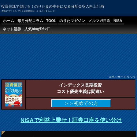
投資信託で儲ける！のりたまの幸せになる分配金収入向上計画
選挙はサプライズ。ブラジル相場事情は、よくわかりません。＠
ホーム
毎月分配コラム
TOOL
のりたマガジン
メルマガ目次
NISA
ネット証券
人気blogﾗﾝｷﾝｸﾞ
スポンサードリンク
インデックス長期投資
コスト優先主義は間違い
＞＞初めての方
NISAで利益上乗せ！証券口座を使い分け