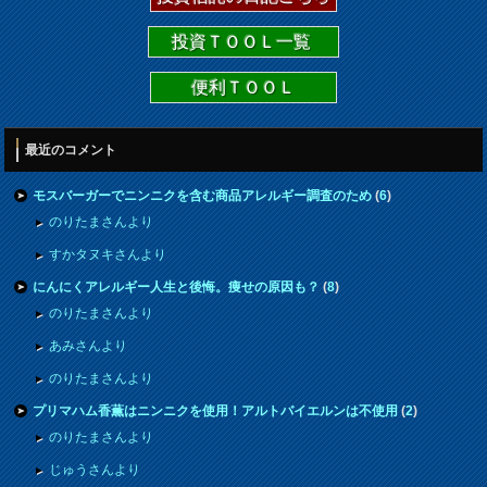
投資ＴＯＯＬ一覧
便利ＴＯＯＬ
最近のコメント
モスバーガーでニンニクを含む商品アレルギー調査のため
(
6
)
のりたまさんより
すかタヌキさんより
にんにくアレルギー人生と後悔。痩せの原因も？
(
8
)
のりたまさんより
あみさんより
のりたまさんより
プリマハム香薫はニンニクを使用！アルトバイエルンは不使用
(
2
)
のりたまさんより
じゅうさんより