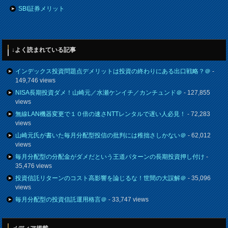
SBI証券メリット
↓よく読まれている記事
インデックス投資問題点デメリットは投資の終わりにある出口戦略？＠
-
149,746 views
NISA長期投資ダメ！山崎元／水瀬ケンイチ／カンチュンド＠
- 127,855
views
無線LAN機器変更で１０倍の速さNTTレンタルで遅い人必見！
- 72,283
views
山崎元氏が書いた毎月分配型投信の批判には稚拙さしかない＠
- 62,012
views
毎月分配型の分配金がダメだという王道パターンの長期投資押し付け
-
35,476 views
投資信託リターンのコスト高影響を論じるな！世間の大誤解＠
- 35,096
views
毎月分配型の投資信託運用格言＠
- 33,747 views