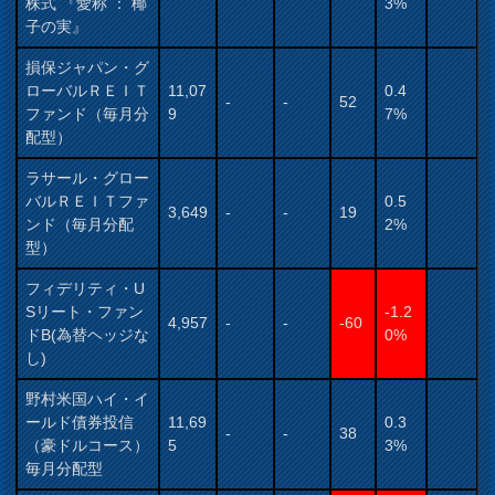
株式 『愛称 ： 椰
3%
子の実』
損保ジャパン・グ
ローバルＲＥＩＴ
11,07
0.4
-
-
52
ファンド（毎月分
9
7%
配型）
ラサール・グロー
バルＲＥＩＴファ
0.5
3,649
-
-
19
ンド（毎月分配
2%
型）
フィデリティ・U
Sリート・ファン
-1.2
4,957
-
-
-60
ドB(為替ヘッジな
0%
し)
野村米国ハイ・イ
ールド債券投信
11,69
0.3
-
-
38
（豪ドルコース）
5
3%
毎月分配型