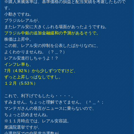
※購入来騰落率は、基準価格の損益と配当実績を考慮したもので
す。
小動きですね。
ブラジルレアルが、
またレアル安に大きくふれる場面があったようですね。
ブラジル中銀の追加金融緩和の予測があるそうで。
株価は上昇中。
この前、レアル安の抑制を公表したばかりなのに、
よくわかりませんね。（？＿？）
レアル安進行しちゃうよ！？
インフレ率も、
7月（4.92％）から少しずつですけど、
ずっと上昇しっぱなしですし。
１２月（5.53％）
これで、利下げでもしたら・・・・。
すみません。ちょっと理解できてません。（＾＿＾；
マンテガさんの発言がニュースに乗らないので、
ちょっと読めませんね。
※１１月時点では、レアル安容認。
衆議院選挙ですが、
小選挙区での自民党当選数が、