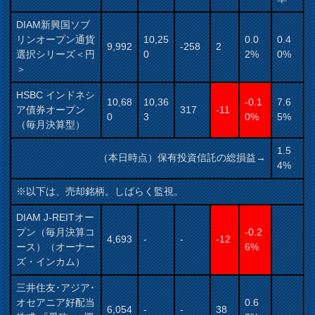
DIAM新興国ソブ
リンオープン通貨
10,25
0.0
0.4
9,992
-258
2
選択シリーズ＜円
0
2%
0%
＞
HSBC インドネシ
10,68
10,36
-0.1
7.6
ア債券オープン
317
-11
0
3
0%
5%
（毎月決算型）
1.5
（本日時点）保有投資信託の総損益→
4%
※以下は、売却銘柄。しばらく監視。
DIAM J-REITオー
プン（毎月決算コ
-0.2
4,693
-
-
-12
ース）（オーナー
6%
ズ・インカム）
三井住友･アジア･
オセアニア好配当
0.6
6,054
-
-
38