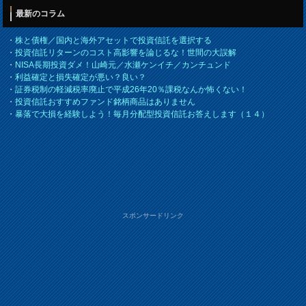
最新のコラム
・
株と債権／国内と海外アセットで投資信託を選択する
・
投資信託リターンのコスト高影響を論じるな！世間の大誤解
・
NISA長期投資ダメ！山崎元／水瀬ケンイチ／カンチュンド
・
利益確定と損失確定が悪い？良い？
・
証券税制の軽減税率廃止で平成26年20％課税なんか怖くない！
・
投資信託おすすめファンド銘柄商品はありません
・
暴落で大損を経験しよう！毎月分配型投資信託お答えします（１４）
スポンサードリンク