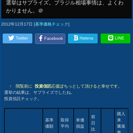
選挙はサプライズ。ブラジル相場事情は、よくわ
かりません。＠
2012年12月17日
[
基準価格チェック
]
Twitter
Hatena
LINE
Facebook
↑ 閲覧前に
投資信託
応援ぽちっとして頂けると幸せです。
選挙の結果は、サプライズでしたね。
投資信託チェック。
購入
前
基準
取得
単価
来
日
価額
平均
損益
騰落
比
率