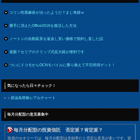
コリン性蕁麻疹が治ったようだ？まじ奇跡ｗ
勝手に消えたOffice2016を復活した方法
ノートンの自動延長を返金し安い価格で契約し直した話
老眼？セリアのクリップ式拡大鏡が便利です
ついにドコモからOCNモバイルに乗り換えて不労所得ゲット！
気になったら日々チェック！
＞＞
原油為替株レアルチャート
毎月分配型の意見募集中
毎月分配型の投資信託 否定派？肯定派？
投資のセオリーでは、毎月分配型は非効率だと否定な意見が多いです。皆