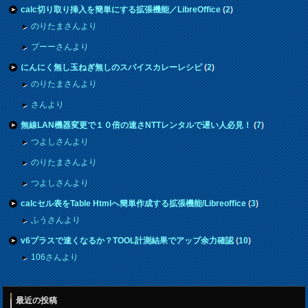
calc切り取り挿入を簡単にする拡張機能／LibreOffice
(
2
)
のりたまさんより
プーーさんより
にんにく無し玉ねぎ無しのスパイスカレーレシピ
(
2
)
のりたまさんより
さんより
無線LAN機器変更で１０倍の速さNTTレンタルで遅い人必見！
(
7
)
つよしさんより
のりたまさんより
つよしさんより
calcセル表をTable Htmlへ簡単作成する拡張機能/Libreoffice
(
3
)
ふうさんより
v6プラスで速くなるか？TOOL計測結果でアップ余力確認
(
10
)
106さんより
最近の投稿