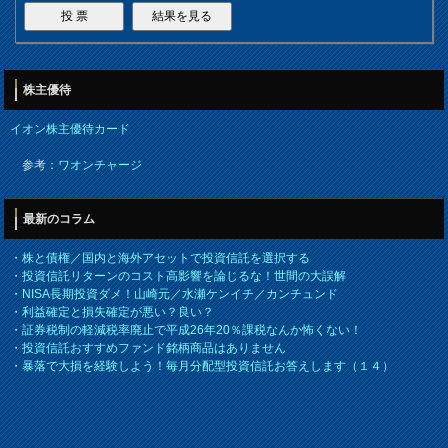
株主優待
イオン株主優待カード
参考：
ワオンチャージ
最新のコラム
・
株と債権／国内と海外アセットで投資信託を選択する
・
投資信託リターンのコスト高影響を論じるな！世間の大誤解
・
NISA長期投資ダメ！山崎元／水瀬ケンイチ／カンチュンド
・
利益確定と損失確定が悪い？良い？
・
証券税制の軽減税率廃止で平成26年20％課税なんか怖くない！
・
投資信託おすすめファンド銘柄商品はありません
・
暴落で大損を経験しよう！毎月分配型投資信託お答えします（１４）