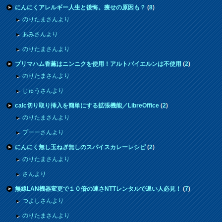
にんにくアレルギー人生と後悔。痩せの原因も？
(
8
)
のりたまさんより
あみさんより
のりたまさんより
プリマハム香薫はニンニクを使用！アルトバイエルンは不使用
(
2
)
のりたまさんより
じゅうさんより
calc切り取り挿入を簡単にする拡張機能／LibreOffice
(
2
)
のりたまさんより
プーーさんより
にんにく無し玉ねぎ無しのスパイスカレーレシピ
(
2
)
のりたまさんより
さんより
無線LAN機器変更で１０倍の速さNTTレンタルで遅い人必見！
(
7
)
つよしさんより
のりたまさんより