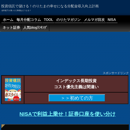
投資信託で儲ける！のりたまの幸せになる分配金収入向上計画
金利低下が凄いけど株価はどうなる？
ホーム
毎月分配コラム
TOOL
のりたマガジン
メルマガ目次
NISA
ネット証券
人気blogﾗﾝｷﾝｸﾞ
スポンサードリンク
インデックス長期投資
コスト優先主義は間違い
＞＞初めての方
NISAで利益上乗せ！証券口座を使い分け