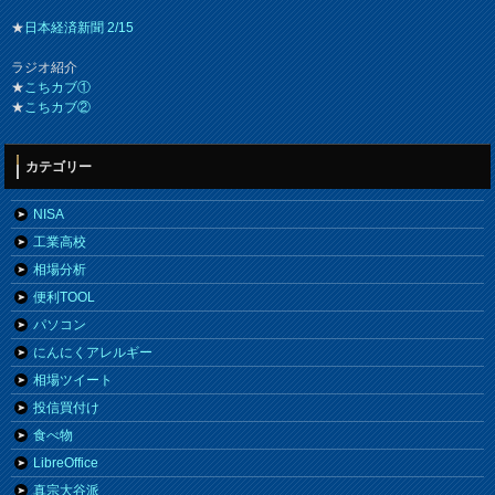
★
日本経済新聞 2/15
ラジオ紹介
★
こちカブ①
★
こちカブ②
カテゴリー
NISA
工業高校
相場分析
便利TOOL
パソコン
にんにくアレルギー
相場ツイート
投信買付け
食べ物
LibreOffice
真宗大谷派