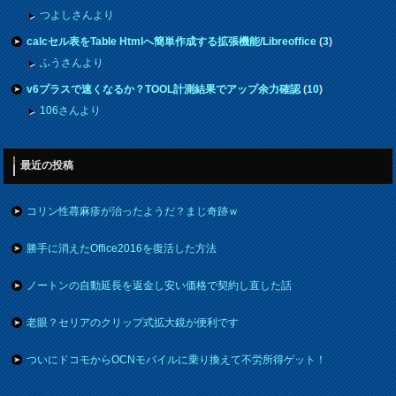
つよしさんより
calcセル表をTable Htmlへ簡単作成する拡張機能/Libreoffice
(
3
)
ふうさんより
v6プラスで速くなるか？TOOL計測結果でアップ余力確認
(
10
)
106さんより
最近の投稿
コリン性蕁麻疹が治ったようだ？まじ奇跡ｗ
勝手に消えたOffice2016を復活した方法
ノートンの自動延長を返金し安い価格で契約し直した話
老眼？セリアのクリップ式拡大鏡が便利です
ついにドコモからOCNモバイルに乗り換えて不労所得ゲット！