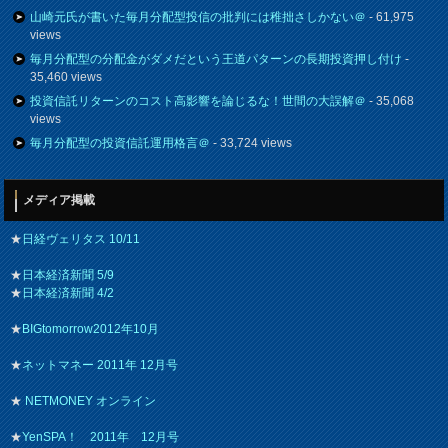
山崎元氏が書いた毎月分配型投信の批判には稚拙さしかない＠
- 61,975
views
毎月分配型の分配金がダメだという王道パターンの長期投資押し付け
-
35,460 views
投資信託リターンのコスト高影響を論じるな！世間の大誤解＠
- 35,068
views
毎月分配型の投資信託運用格言＠
- 33,724 views
メディア掲載
★
日経ヴェリタス 10/11
★
日本経済新聞 5/9
★
日本経済新聞 4/2
★
BIGtomorrow2012年10月
★
ネットマネー 2011年 12月号
★
NETMONEY オンライン
★
YenSPA！ 2011年 12月号