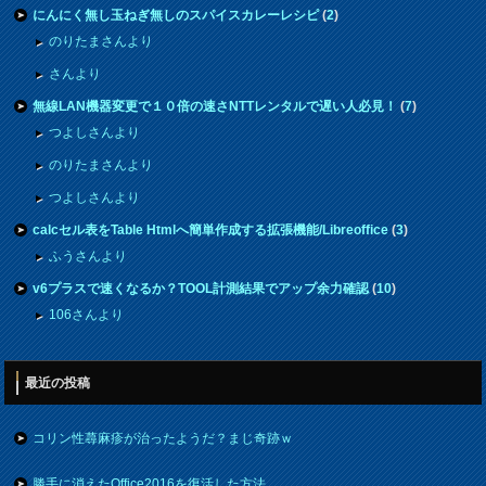
にんにく無し玉ねぎ無しのスパイスカレーレシピ
(
2
)
のりたまさんより
さんより
無線LAN機器変更で１０倍の速さNTTレンタルで遅い人必見！
(
7
)
つよしさんより
のりたまさんより
つよしさんより
calcセル表をTable Htmlへ簡単作成する拡張機能/Libreoffice
(
3
)
ふうさんより
v6プラスで速くなるか？TOOL計測結果でアップ余力確認
(
10
)
106さんより
最近の投稿
コリン性蕁麻疹が治ったようだ？まじ奇跡ｗ
勝手に消えたOffice2016を復活した方法