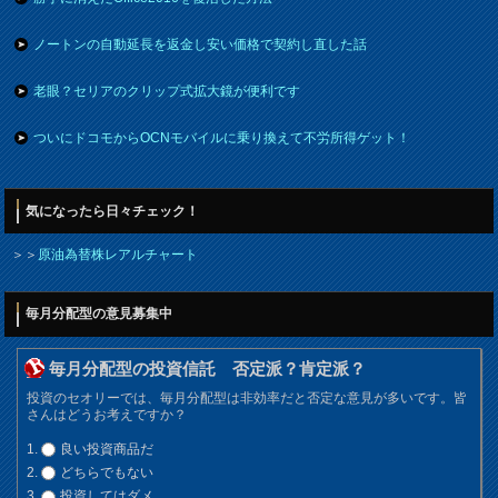
ノートンの自動延長を返金し安い価格で契約し直した話
老眼？セリアのクリップ式拡大鏡が便利です
ついにドコモからOCNモバイルに乗り換えて不労所得ゲット！
気になったら日々チェック！
＞＞
原油為替株レアルチャート
毎月分配型の意見募集中
毎月分配型の投資信託 否定派？肯定派？
投資のセオリーでは、毎月分配型は非効率だと否定な意見が多いです。皆
さんはどうお考えですか？
良い投資商品だ
どちらでもない
投資してはダメ