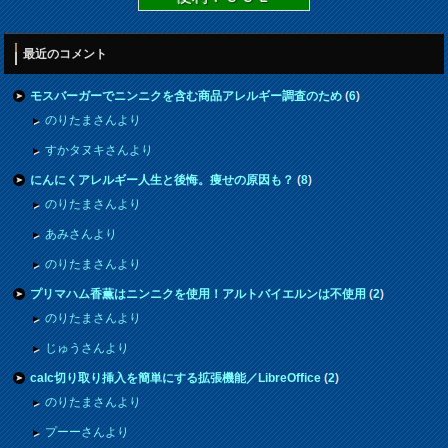
最近のコメント
モスバーガーでニンニクを含む商品アレルギー調査のため
(
6
)
のりたまさんより
すかタヌキさんより
にんにくアレルギー人生と後悔。痩せの原因も？
(
8
)
のりたまさんより
あみさんより
のりたまさんより
プリマハム香薫はニンニクを使用！アルトバイエルンは不使用
(
2
)
のりたまさんより
じゅうさんより
calc切り取り挿入を簡単にする拡張機能／LibreOffice
(
2
)
のりたまさんより
プーーさんより