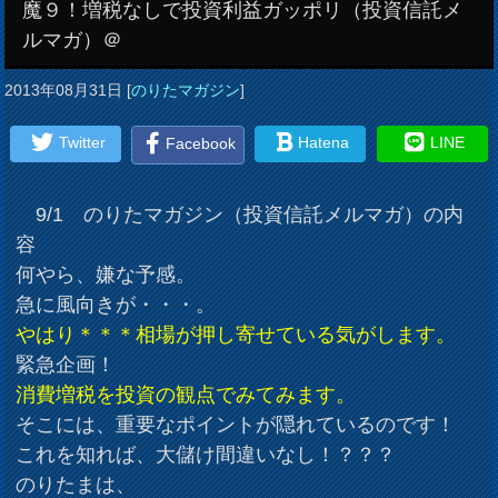
魔９！増税なしで投資利益ガッポリ（投資信託メ
ルマガ）＠
2013年08月31日
[
のりたマガジン
]
Twitter
Hatena
LINE
Facebook
9/1 のりたマガジン（投資信託メルマガ）の内
容
何やら、嫌な予感。
急に風向きが・・・。
やはり＊＊＊相場が押し寄せている気がします。
緊急企画！
消費増税を投資の観点でみてみます。
そこには、重要なポイントが隠れているのです！
これを知れば、大儲け間違いなし！？？？
のりたまは、