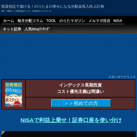
投資信託で儲ける！のりたまの幸せになる分配金収入向上計画
魔９！増税なしで投資利益ガッポリ（投資信託メルマガ）＠
ホーム
毎月分配コラム
TOOL
のりたマガジン
メルマガ目次
NISA
ネット証券
人気blogﾗﾝｷﾝｸﾞ
スポンサードリンク
インデックス長期投資
コスト優先主義は間違い
＞＞初めての方
NISAで利益上乗せ！証券口座を使い分け