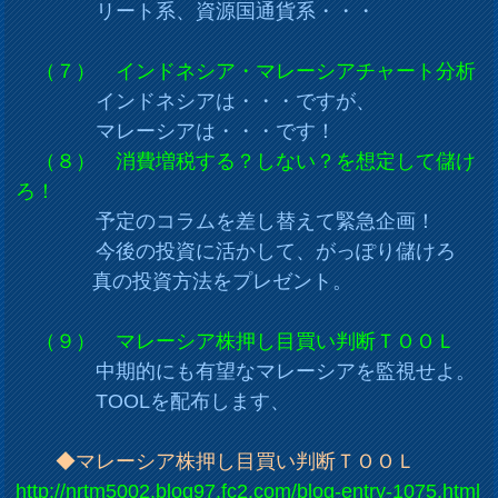
リート系、資源国通貨系・・・
（７） インドネシア・マレーシアチャート分析
インドネシアは・・・ですが、
マレーシアは・・・です！
（８） 消費増税する？しない？を想定して儲け
ろ！
予定のコラムを差し替えて緊急企画！
今後の投資に活かして、がっぽり儲けろ
真の投資方法をプレゼント。
（９） マレーシア株押し目買い判断ＴＯＯＬ
中期的にも有望なマレーシアを監視せよ。
TOOLを配布します、
◆マレーシア株押し目買い判断ＴＯＯＬ
http://nrtm5002.blog97.fc2.com/blog-entry-1075.html