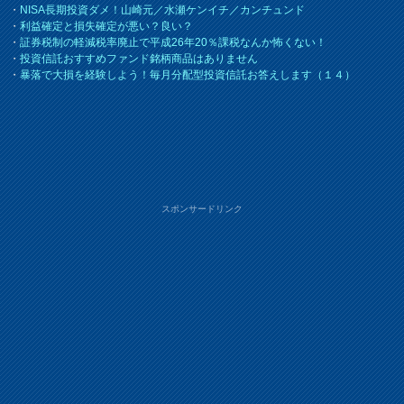
・
NISA長期投資ダメ！山崎元／水瀬ケンイチ／カンチュンド
・
利益確定と損失確定が悪い？良い？
・
証券税制の軽減税率廃止で平成26年20％課税なんか怖くない！
・
投資信託おすすめファンド銘柄商品はありません
・
暴落で大損を経験しよう！毎月分配型投資信託お答えします（１４）
スポンサードリンク