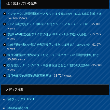
↓よく読まれている記事
インデックス投資問題点デメリットは投資の終わりにある出口戦略？＠
-
149,682 views
NISA長期投資ダメ！山崎元／水瀬ケンイチ／カンチュンド＠
- 127,809
views
無線LAN機器変更で１０倍の速さNTTレンタルで遅い人必見！
- 72,249
views
山崎元氏が書いた毎月分配型投信の批判には稚拙さしかない＠
- 61,974
views
毎月分配型の分配金がダメだという王道パターンの長期投資押し付け
-
35,460 views
投資信託リターンのコスト高影響を論じるな！世間の大誤解＠
- 35,068
views
毎月分配型の投資信託運用格言＠
- 33,724 views
メディア掲載
★
日経ヴェリタス 10/11
★
日本経済新聞 5/9