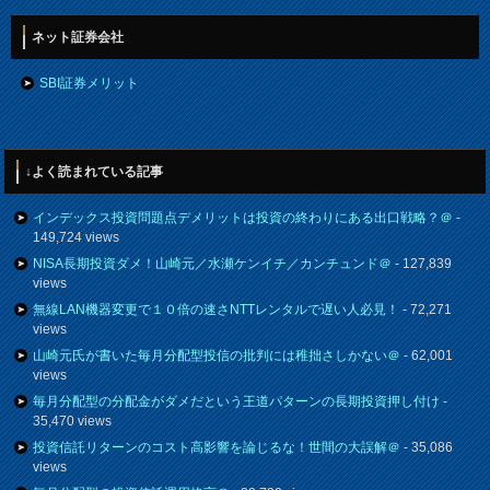
ネット証券会社
SBI証券メリット
↓よく読まれている記事
インデックス投資問題点デメリットは投資の終わりにある出口戦略？＠
-
149,724 views
NISA長期投資ダメ！山崎元／水瀬ケンイチ／カンチュンド＠
- 127,839
views
無線LAN機器変更で１０倍の速さNTTレンタルで遅い人必見！
- 72,271
views
山崎元氏が書いた毎月分配型投信の批判には稚拙さしかない＠
- 62,001
views
毎月分配型の分配金がダメだという王道パターンの長期投資押し付け
-
35,470 views
投資信託リターンのコスト高影響を論じるな！世間の大誤解＠
- 35,086
views