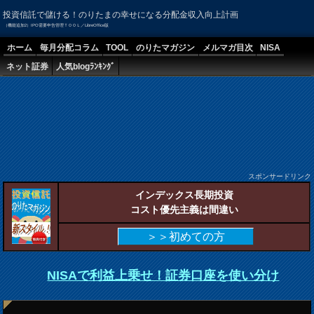
投資信託で儲ける！のりたまの幸せになる分配金収入向上計画
（機能追加2）IPO需要申告管理ＴＯＯＬ／LibreOffice版
ホーム
毎月分配コラム
TOOL
のりたマガジン
メルマガ目次
NISA
ネット証券
人気blogﾗﾝｷﾝｸﾞ
スポンサードリンク
インデックス長期投資
コスト優先主義は間違い
＞＞初めての方
NISAで利益上乗せ！証券口座を使い分け