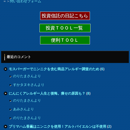
＝＞
問い合わせフォーム
投資信託の日記こちら
投資ＴＯＯＬ一覧
便利ＴＯＯＬ
最近のコメント
モスバーガーでニンニクを含む商品アレルギー調査のため
(
6
)
のりたまさんより
すかタヌキさんより
にんにくアレルギー人生と後悔。痩せの原因も？
(
8
)
のりたまさんより
あみさんより
のりたまさんより
プリマハム香薫はニンニクを使用！アルトバイエルンは不使用
(
2
)