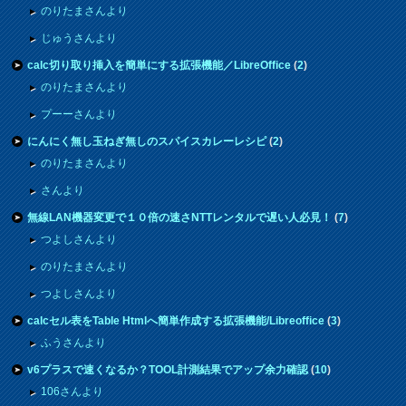
のりたまさんより
じゅうさんより
calc切り取り挿入を簡単にする拡張機能／LibreOffice
(
2
)
のりたまさんより
プーーさんより
にんにく無し玉ねぎ無しのスパイスカレーレシピ
(
2
)
のりたまさんより
さんより
無線LAN機器変更で１０倍の速さNTTレンタルで遅い人必見！
(
7
)
つよしさんより
のりたまさんより
つよしさんより
calcセル表をTable Htmlへ簡単作成する拡張機能/Libreoffice
(
3
)
ふうさんより
v6プラスで速くなるか？TOOL計測結果でアップ余力確認
(
10
)
106さんより