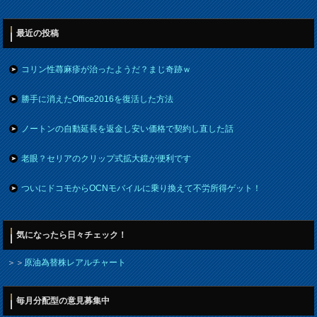
最近の投稿
コリン性蕁麻疹が治ったようだ？まじ奇跡ｗ
勝手に消えたOffice2016を復活した方法
ノートンの自動延長を返金し安い価格で契約し直した話
老眼？セリアのクリップ式拡大鏡が便利です
ついにドコモからOCNモバイルに乗り換えて不労所得ゲット！
気になったら日々チェック！
＞＞
原油為替株レアルチャート
毎月分配型の意見募集中