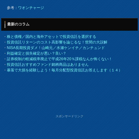
参考：
ワオンチャージ
最新のコラム
・
株と債権／国内と海外アセットで投資信託を選択する
・
投資信託リターンのコスト高影響を論じるな！世間の大誤解
・
NISA長期投資ダメ！山崎元／水瀬ケンイチ／カンチュンド
・
利益確定と損失確定が悪い？良い？
・
証券税制の軽減税率廃止で平成26年20％課税なんか怖くない！
・
投資信託おすすめファンド銘柄商品はありません
・
暴落で大損を経験しよう！毎月分配型投資信託お答えします（１４）
スポンサードリンク