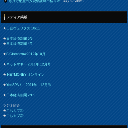
毎月分配型の投資信託運用格言＠
- 33,732 views
メディア掲載
★
日経ヴェリタス 10/11
★
日本経済新聞 5/9
★
日本経済新聞 4/2
★
BIGtomorrow2012年10月
★
ネットマネー 2011年 12月号
★
NETMONEY オンライン
★
YenSPA！ 2011年 12月号
★
日本経済新聞 2/15
ラジオ紹介
★
こちカブ①
★
こちカブ②