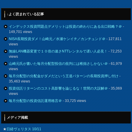
↓よく読まれている記事
インデックス投資問題点デメリットは投資の終わりにある出口戦略？＠
-
149,701 views
NISA長期投資ダメ！山崎元／水瀬ケンイチ／カンチュンド＠
- 127,811
views
無線LAN機器変更で１０倍の速さNTTレンタルで遅い人必見！
- 72,253
views
山崎元氏が書いた毎月分配型投信の批判には稚拙さしかない＠
- 61,979
views
毎月分配型の分配金がダメだという王道パターンの長期投資押し付け
-
35,463 views
投資信託リターンのコスト高影響を論じるな！世間の大誤解＠
- 35,069
views
毎月分配型の投資信託運用格言＠
- 33,725 views
メディア掲載
★
日経ヴェリタス 10/11