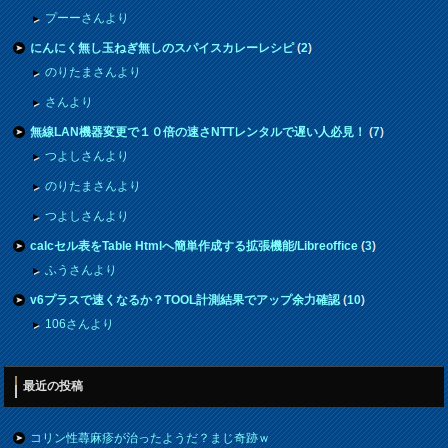
プーーさんより
にんにく無し玉ねぎ無しのスパイスカレーレシピ
(
2
)
のりたまさんより
さんより
無線LAN機器変更で１０倍の速さNTTレンタルで遅い人必見！
(
7
)
つよしさんより
のりたまさんより
つよしさんより
calcセル表をTable Htmlへ簡単作成する拡張機能/Libreoffice
(
3
)
ふうさんより
v6プラスで速くなるか？TOOL計測結果でアップ余力確認
(
10
)
106さんより
最近の投稿
コリン性蕁麻疹が治ったようだ？まじ奇跡ｗ