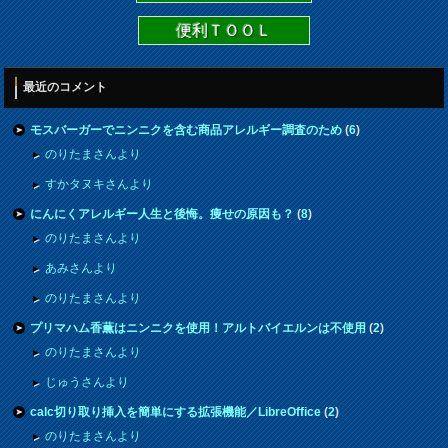
便利ＴＯＯＬ
最近のコメント
モスバーガーでニンニクを含む商品アレルギー調査のため
(
6
)
のりたまさんより
すかタヌキさんより
にんにくアレルギー人生と後悔。痩せの原因も？
(
8
)
のりたまさんより
あみさんより
のりたまさんより
プリマハム香薫はニンニクを使用！アルトバイエルンは不使用
(
2
)
のりたまさんより
じゅうさんより
calc切り取り挿入を簡単にする拡張機能／LibreOffice
(
2
)
のりたまさんより