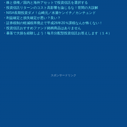
・
株と債権／国内と海外アセットで投資信託を選択する
・
投資信託リターンのコスト高影響を論じるな！世間の大誤解
・
NISA長期投資ダメ！山崎元／水瀬ケンイチ／カンチュンド
・
利益確定と損失確定が悪い？良い？
・
証券税制の軽減税率廃止で平成26年20％課税なんか怖くない！
・
投資信託おすすめファンド銘柄商品はありません
・
暴落で大損を経験しよう！毎月分配型投資信託お答えします（１４）
スポンサードリンク