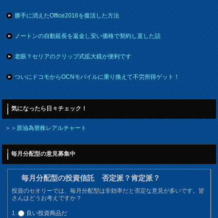
勝手に消えたOffice2016を復活した方法
ノートンの自動延長を返金し安い価格で契約し直した話
老眼？セリアのクリップ式拡大鏡が便利です
ついにドコモからOCNモバイルに乗り換えて不労所得ゲット！
気になったら日々チェック！
＞＞
原油為替株レアルチャート
毎月分配型の意見募集中
毎月分配型の投資信託 否定派？肯定派？
投資のセオリーでは、毎月分配型は非効率だと否定な意見が多いです。皆
さんはどうお考えですか？
良い投資商品だ