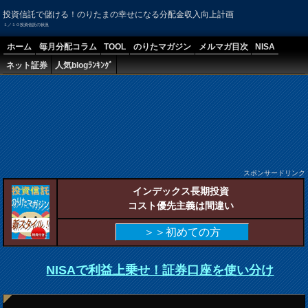
投資信託で儲ける！のりたまの幸せになる分配金収入向上計画
１／１０投資信託の状況
ホーム
毎月分配コラム
TOOL
のりたマガジン
メルマガ目次
NISA
ネット証券
人気blogﾗﾝｷﾝｸﾞ
スポンサードリンク
インデックス長期投資
コスト優先主義は間違い
＞＞初めての方
NISAで利益上乗せ！証券口座を使い分け