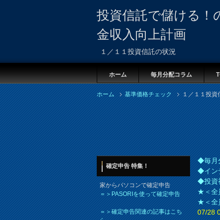
投資信託で儲ける！
金収入向上計画
１／１１投資信託の状況
ホーム
毎月分配コラム
T
ホーム
基準価格チェック
１／１１投資
◆毎月
確定申告 特集！
◆イン
◆投資
家からパソコンで確定申告
★＜全
＝＞PASORIを使って確定申告
★＜全
＝＞確定申告関連の記事はこち
07/2