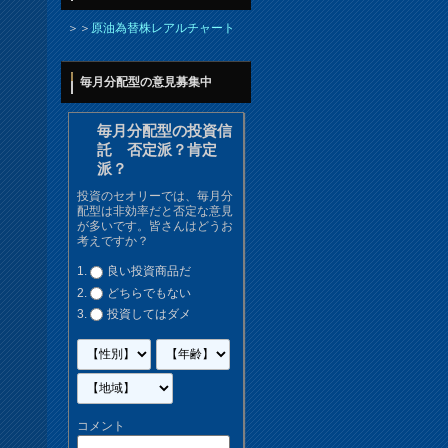
＞＞
原油為替株レアルチャート
毎月分配型の意見募集中
毎月分配型の投資信
託 否定派？肯定
派？
投資のセオリーでは、毎月分
配型は非効率だと否定な意見
が多いです。皆さんはどうお
考えですか？
良い投資商品だ
どちらでもない
投資してはダメ
コメント