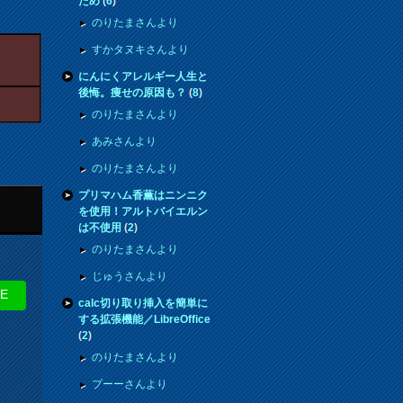
ため
(
6
)
のりたまさんより
すかタヌキさんより
にんにくアレルギー人生と
後悔。痩せの原因も？
(
8
)
のりたまさんより
あみさんより
のりたまさんより
プリマハム香薫はニンニク
を使用！アルトバイエルン
は不使用
(
2
)
のりたまさんより
じゅうさんより
NE
calc切り取り挿入を簡単に
する拡張機能／LibreOffice
(
2
)
のりたまさんより
プーーさんより