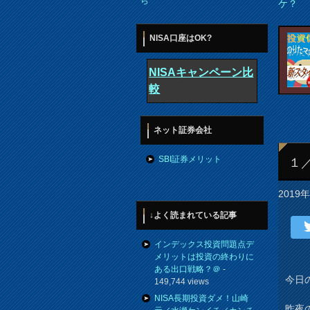
ら
ケ？
NISA口座はOK?
NISAキャンペーン比
較
ネット証券会社
SBI証券メリット
１
2019
↓よく読まれている記事
インデックス投資問題点デ
メリットは投資の終わりに
ある出口戦略？＠
-
今日の
149,744 views
NISA長期投資ダメ！山崎
昨夜