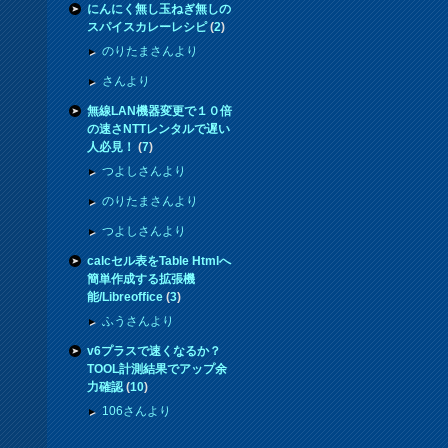
にんにく無し玉ねぎ無しの
スパイスカレーレシピ
(
2
)
のりたまさんより
さんより
無線LAN機器変更で１０倍
の速さNTTレンタルで遅い
人必見！
(
7
)
つよしさんより
のりたまさんより
つよしさんより
calcセル表をTable Htmlへ
簡単作成する拡張機
能/Libreoffice
(
3
)
ふうさんより
v6プラスで速くなるか？
TOOL計測結果でアップ余
力確認
(
10
)
106さんより