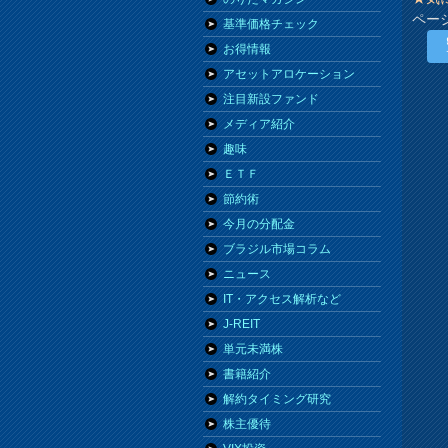
ペー
基準価格チェック
お得情報
アセットアロケーション
注目新設ファンド
メディア紹介
趣味
ＥＴＦ
節約術
今月の分配金
ブラジル市場コラム
ニュース
IT・アクセス解析など
J-REIT
単元未満株
書籍紹介
解約タイミング研究
株主優待