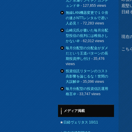
元／水瀬ケンイチ／カンチ
底堅
ュンド＠
- 127,855 views
日経
無線LAN機器変更で１０倍
の速さNTTレンタルで遅い
人必見！
- 72,283 views
山崎元氏が書いた毎月分配
型投信の批判には稚拙さし
現在の
かない＠
- 62,012 views
毎月分配型の分配金がダメ
こち
だという王道パターンの長
期投資押し付け
- 35,476
views
投資信託リターンのコスト
高影響を論じるな！世間の
大誤解＠
- 35,096 views
毎月分配型の投資信託運用
格言＠
- 33,747 views
メディア掲載
★
日経ヴェリタス 10/11