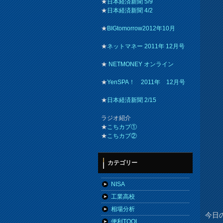
★
日本経済新聞 5/9
★
日本経済新聞 4/2
★
BIGtomorrow2012年10月
★
ネットマネー 2011年 12月号
★
NETMONEY オンライン
★
YenSPA！ 2011年 12月号
★
日本経済新聞 2/15
ラジオ紹介
★
こちカブ①
★
こちカブ②
カテゴリー
NISA
工業高校
相場分析
今日の
便利TOOL