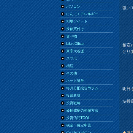
パソコン
強い
にんにくアレルギー
相場ツイート
投信買付け
食べ物
LibreOffice
相変
とり
真宗大谷派
スマホ
相続
その他
ネット証券
毎月分配投信コラム
明日
投資教訓
※投
投資戦略
優良銘柄の発掘方法
投資信託TOOL
税金・確定申告
★気
のりたマガジン