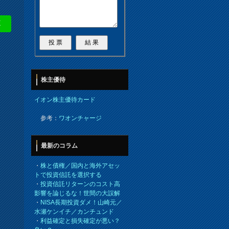
E
株主優待
イオン株主優待カード
参考：
ワオンチャージ
最新のコラム
・
株と債権／国内と海外アセッ
トで投資信託を選択する
・
投資信託リターンのコスト高
影響を論じるな！世間の大誤解
・
NISA長期投資ダメ！山崎元／
水瀬ケンイチ／カンチュンド
・
利益確定と損失確定が悪い？