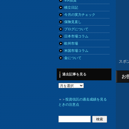
VIX投資
積立日記
今月の実力チェック
保険見直し
ブログについて
日本市場コラム
欧州市場
米国市場コラム
金について
スポ
過去記事を見る
お
＝＞
投資信託の過去成績を見る
ときの注意点