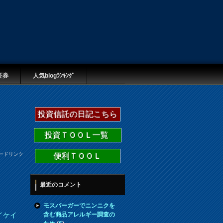
証券
人気blogﾗﾝｷﾝｸﾞ
投資信託の日記こちら
投資ＴＯＯＬ一覧
ードリンク
便利ＴＯＯＬ
最近のコメント
モスバーガーでニンニクを
含む商品アレルギー調査の
イケイ