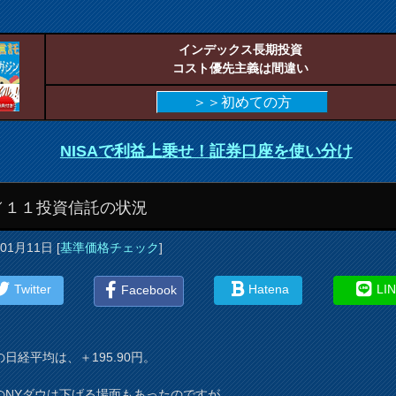
インデックス長期投資
コスト優先主義は間違い
＞＞初めての方
NISAで利益上乗せ！証券口座を使い分け
／１１投資信託の状況
年01月11日
[
基準価格チェック
]
Twitter
Hatena
LI
Facebook
日経平均は、＋195.90円。
のNYダウは下げる場面もあったのですが、