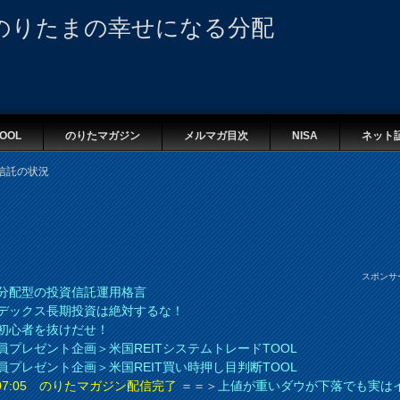
のりたまの幸せになる分配
OOL
のりたマガジン
メルマガ目次
NISA
ネット
信託の状況
スポンサ
分配型の投資信託運用格言
デックス長期投資は絶対するな！
初心者を抜けだせ！
員プレゼント企画＞米国REITシステムトレードTOOL
員プレゼント企画＞米国REIT買い時押し目判断TOOL
8 07:05 のりたマガジン配信完了
＝＝＞
上値が重いダウが下落でも実は