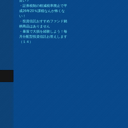
良い？
・
証券税制の軽減税率廃止で平
成26年20％課税なんか怖くな
い！
・
投資信託おすすめファンド銘
柄商品はありません
・
暴落で大損を経験しよう！毎
月分配型投資信託お答えします
（１４）