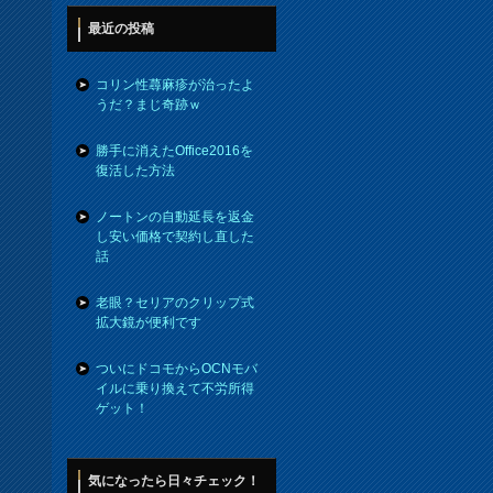
最近の投稿
コリン性蕁麻疹が治ったよ
うだ？まじ奇跡ｗ
勝手に消えたOffice2016を
復活した方法
ノートンの自動延長を返金
し安い価格で契約し直した
話
老眼？セリアのクリップ式
拡大鏡が便利です
ついにドコモからOCNモバ
イルに乗り換えて不労所得
ゲット！
気になったら日々チェック！