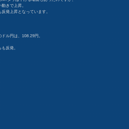
い動きで上昇。
も反発上昇となっています。
ドル円は、108.29円。
らも反発。