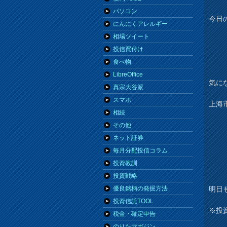
パソコン
今日
にんにくアレルギー
相場ツイート
投信買付け
食べ物
LibreOffice
気に
真宗大谷派
スマホ
上海
相続
その他
ネット証券
毎月分配投信コラム
投資教訓
投資戦略
明日
優良銘柄の発掘方法
投資信託TOOL
※投
税金・確定申告
のりたマガジン