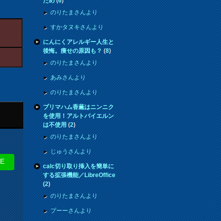
ため
(
6
)
のりたまさんより
すかタヌキさんより
にんにくアレルギー人生と
後悔。痩せの原因も？
(
8
)
のりたまさんより
あみさんより
のりたまさんより
プリマハム香薫はニンニク
を使用！アルトバイエルン
は不使用
(
2
)
のりたまさんより
じゅうさんより
NE
calc切り取り挿入を簡単に
する拡張機能／LibreOffice
(
2
)
のりたまさんより
プーーさんより