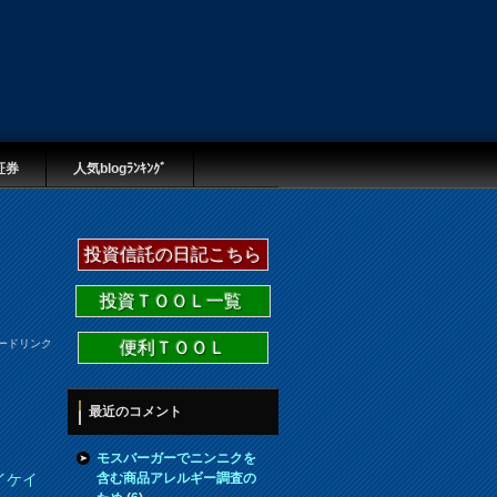
証券
人気blogﾗﾝｷﾝｸﾞ
投資信託の日記こちら
投資ＴＯＯＬ一覧
ードリンク
便利ＴＯＯＬ
最近のコメント
モスバーガーでニンニクを
含む商品アレルギー調査の
イケイ