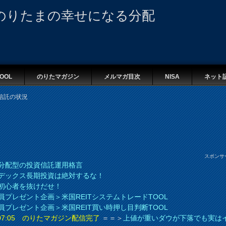
のりたまの幸せになる分配
OOL
のりたマガジン
メルマガ目次
NISA
ネット
信託の状況
スポンサ
分配型の投資信託運用格言
デックス長期投資は絶対するな！
初心者を抜けだせ！
員プレゼント企画＞米国REITシステムトレードTOOL
員プレゼント企画＞米国REIT買い時押し目判断TOOL
8 07:05 のりたマガジン配信完了
＝＝＞
上値が重いダウが下落でも実は