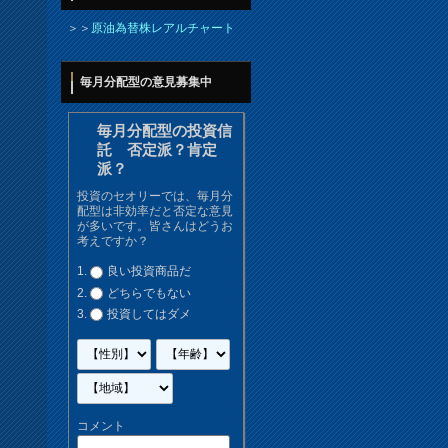
＞＞
原油為替株レアルチャート
毎月分配型の意見募集中
毎月分配型の投資信
託 否定派？肯定
派？
投資のセオリーでは、毎月分
配型は非効率だと否定な意見
が多いです。皆さんはどうお
考えですか？
良い投資商品だ
どちらでもない
投資してはダメ
コメント