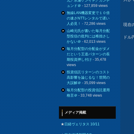
元／水瀬ケンイチ／カンチ
ュンド＠
- 127,859 views
無線LAN機器変更で１０倍
の速さNTTレンタルで遅い
人必見！
- 72,286 views
現在の
山崎元氏が書いた毎月分配
型投信の批判には稚拙さし
ドル
かない＠
- 62,013 views
毎月分配型の分配金がダメ
だという王道パターンの長
期投資押し付け
- 35,478
views
投資信託リターンのコスト
高影響を論じるな！世間の
大誤解＠
- 35,099 views
毎月分配型の投資信託運用
格言＠
- 33,748 views
メディア掲載
★
日経ヴェリタス 10/11