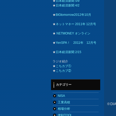
★
日本経済新聞 5/9
★
日本経済新聞 4/2
★
BIGtomorrow2012年10月
★
ネットマネー 2011年 12月号
★
NETMONEY オンライン
★
YenSPA！ 2011年 12月号
★
日本経済新聞 2/15
ラジオ紹介
★
こちカブ①
★
こちカブ②
カテゴリー
NISA
工業高校
※DI
相場分析
便利TOOL