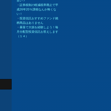
良い？
・
証券税制の軽減税率廃止で平
成26年20％課税なんか怖くな
い！
・
投資信託おすすめファンド銘
柄商品はありません
・
暴落で大損を経験しよう！毎
月分配型投資信託お答えします
（１４）