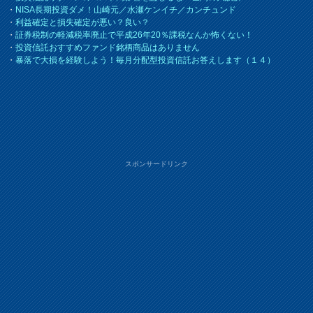
・
NISA長期投資ダメ！山崎元／水瀬ケンイチ／カンチュンド
・
利益確定と損失確定が悪い？良い？
・
証券税制の軽減税率廃止で平成26年20％課税なんか怖くない！
・
投資信託おすすめファンド銘柄商品はありません
・
暴落で大損を経験しよう！毎月分配型投資信託お答えします（１４）
スポンサードリンク