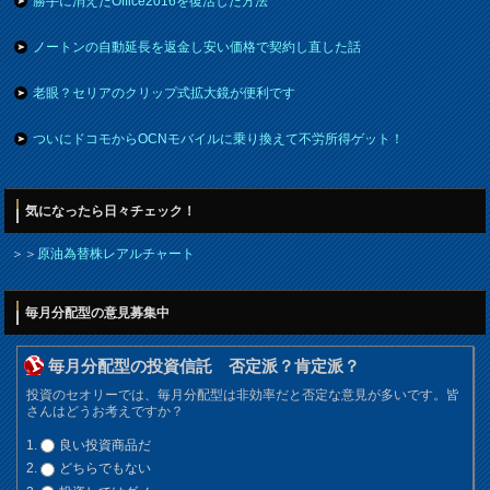
勝手に消えたOffice2016を復活した方法
ノートンの自動延長を返金し安い価格で契約し直した話
老眼？セリアのクリップ式拡大鏡が便利です
ついにドコモからOCNモバイルに乗り換えて不労所得ゲット！
気になったら日々チェック！
＞＞
原油為替株レアルチャート
毎月分配型の意見募集中
毎月分配型の投資信託 否定派？肯定派？
投資のセオリーでは、毎月分配型は非効率だと否定な意見が多いです。皆
さんはどうお考えですか？
良い投資商品だ
どちらでもない