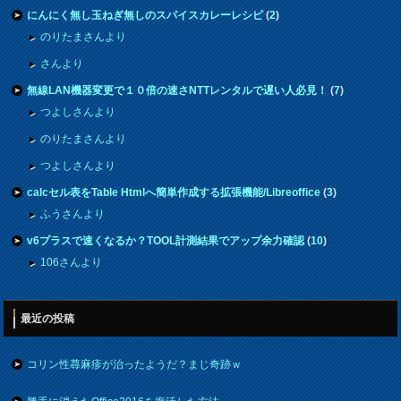
にんにく無し玉ねぎ無しのスパイスカレーレシピ
(
2
)
のりたまさんより
さんより
無線LAN機器変更で１０倍の速さNTTレンタルで遅い人必見！
(
7
)
つよしさんより
のりたまさんより
つよしさんより
calcセル表をTable Htmlへ簡単作成する拡張機能/Libreoffice
(
3
)
ふうさんより
v6プラスで速くなるか？TOOL計測結果でアップ余力確認
(
10
)
106さんより
最近の投稿
コリン性蕁麻疹が治ったようだ？まじ奇跡ｗ