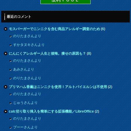
最近のコメント
モスバーガーでニンニクを含む商品アレルギー調査のため
(
6
)
のりたまさんより
すかタヌキさんより
にんにくアレルギー人生と後悔。痩せの原因も？
(
8
)
のりたまさんより
あみさんより
のりたまさんより
プリマハム香薫はニンニクを使用！アルトバイエルンは不使用
(
2
)
のりたまさんより
じゅうさんより
calc切り取り挿入を簡単にする拡張機能／LibreOffice
(
2
)
のりたまさんより
プーーさんより