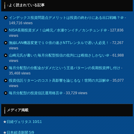
↓よく読まれている記事
インデックス投資問題点デメリットは投資の終わりにある出口戦略？＠
-
149,716 views
NISA長期投資ダメ！山崎元／水瀬ケンイチ／カンチュンド＠
- 127,836
views
無線LAN機器変更で１０倍の速さNTTレンタルで遅い人必見！
- 72,267
views
山崎元氏が書いた毎月分配型投信の批判には稚拙さしかない＠
- 61,988
views
毎月分配型の分配金がダメだという王道パターンの長期投資押し付け
-
35,468 views
投資信託リターンのコスト高影響を論じるな！世間の大誤解＠
- 35,077
views
毎月分配型の投資信託運用格言＠
- 33,729 views
メディア掲載
★
日経ヴェリタス 10/11
★
日本経済新聞 5/9