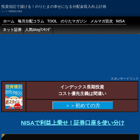
投資信託で儲ける！のりたまの幸せになる分配金収入向上計画
１／１７投資信託の状況
ホーム
毎月分配コラム
TOOL
のりたマガジン
メルマガ目次
NISA
ネット証券
人気blogﾗﾝｷﾝｸﾞ
スポンサードリンク
インデックス長期投資
コスト優先主義は間違い
＞＞初めての方
NISAで利益上乗せ！証券口座を使い分け