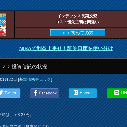
インデックス長期投資
コスト優先主義は間違い
＞＞初めての方
NISAで利益上乗せ！証券口座を使い分け
／２２投資信託の状況
年01月22日
[
基準価格チェック
]
Twitter
Hatena
LI
Facebook
均は、＋8.27円。
ツの連立交渉は無事開始され、