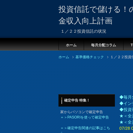
投資信託で儲ける！
金収入向上計画
１／２２投資信託の状況
ホーム
毎月分配コラム
T
ホーム
基準価格チェック
１／２２投資
◆毎月
確定申告 特集！
◆イン
◆投資
家からパソコンで確定申告
★＜全
＝＞PASORIを使って確定申告
★＜全
＝＞確定申告関連の記事はこち
07/2