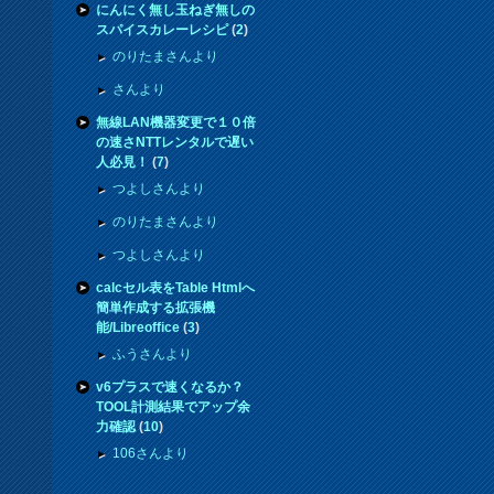
にんにく無し玉ねぎ無しの
スパイスカレーレシピ
(
2
)
のりたまさんより
さんより
無線LAN機器変更で１０倍
の速さNTTレンタルで遅い
人必見！
(
7
)
つよしさんより
のりたまさんより
つよしさんより
calcセル表をTable Htmlへ
簡単作成する拡張機
能/Libreoffice
(
3
)
ふうさんより
v6プラスで速くなるか？
TOOL計測結果でアップ余
力確認
(
10
)
106さんより