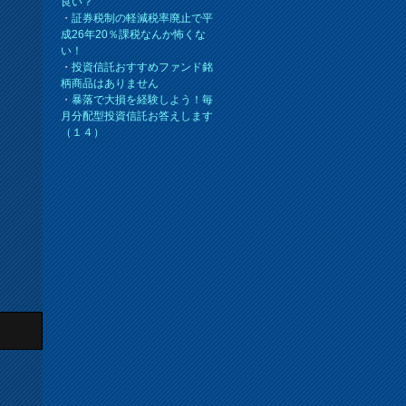
良い？
・
証券税制の軽減税率廃止で平
成26年20％課税なんか怖くな
い！
・
投資信託おすすめファンド銘
柄商品はありません
・
暴落で大損を経験しよう！毎
月分配型投資信託お答えします
（１４）