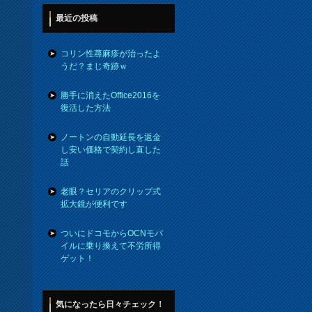
最近の投稿
コリン性蕁麻疹が治ったよ
うだ？まじ奇跡ｗ
勝手に消えたOffice2016を
復活した方法
ノートンの自動延長を返金
し安い価格で契約し直した
話
老眼？セリアのクリップ式
拡大鏡が便利です
ついにドコモからOCNモバ
イルに乗り換えて不労所得
ゲット！
気になったら日々チェック！