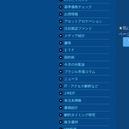
基準価格チェック
お得情報
アセットアロケーション
★気
注目新設ファンド
ペー
メディア紹介
趣味
ＥＴＦ
節約術
今月の分配金
ブラジル市場コラム
ニュース
IT・アクセス解析など
J-REIT
単元未満株
書籍紹介
解約タイミング研究
株主優待