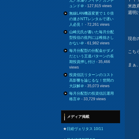
元／水瀬ケンイチ／カンチ
米政
ュンド＠
- 127,815 views
週明
無線LAN機器変更で１０倍
の速さNTTレンタルで遅い
人必見！
- 72,261 views
山崎元氏が書いた毎月分配
型投信の批判には稚拙さし
現在の
かない＠
- 61,982 views
毎月分配型の分配金がダメ
こち
だという王道パターンの長
期投資押し付け
- 35,466
まぁ
views
投資信託リターンのコスト
高影響を論じるな！世間の
大誤解＠
- 35,073 views
毎月分配型の投資信託運用
格言＠
- 33,729 views
メディア掲載
★
日経ヴェリタス 10/11