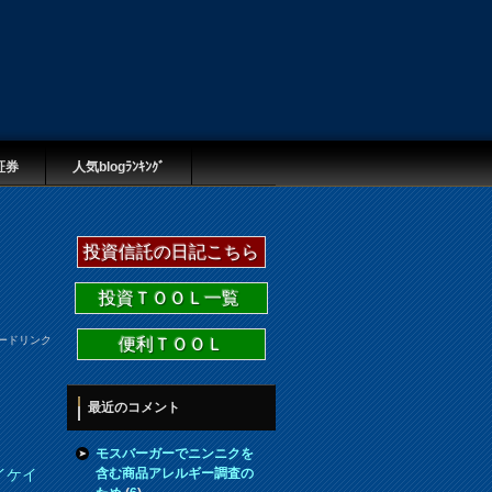
証券
人気blogﾗﾝｷﾝｸﾞ
投資信託の日記こちら
投資ＴＯＯＬ一覧
ードリンク
便利ＴＯＯＬ
最近のコメント
モスバーガーでニンニクを
含む商品アレルギー調査の
イケイ