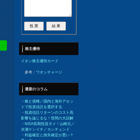
E
株主優待
イオン株主優待カード
参考：
ワオンチャージ
最新のコラム
・
株と債権／国内と海外アセッ
トで投資信託を選択する
・
投資信託リターンのコスト高
影響を論じるな！世間の大誤解
・
NISA長期投資ダメ！山崎元／
水瀬ケンイチ／カンチュンド
・
利益確定と損失確定が悪い？