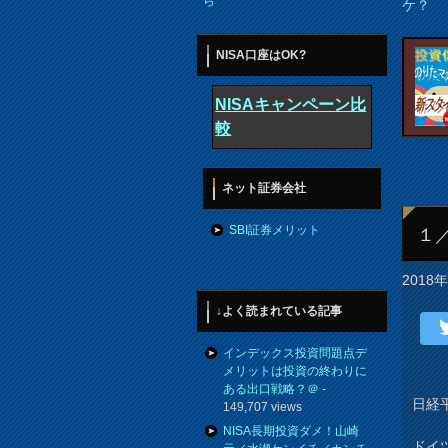
ら
ケ？
NISA口座はOK?
NISAキャンペーン比
較
ネット証券会社
SBI証券メリット
１
2018
↓よく読まれている記事
インデックス投資問題点デ
メリットは投資の終わりに
ある出口戦略？＠
-
日経平
149,707 views
NISA長期投資ダメ！山崎
ドイ