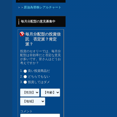
＞＞
原油為替株レアルチャート
毎月分配型の意見募集中
毎月分配型の投資信
託 否定派？肯定
派？
投資のセオリーでは、毎月分
配型は非効率だと否定な意見
が多いです。皆さんはどうお
考えですか？
良い投資商品だ
どちらでもない
投資してはダメ
コメント