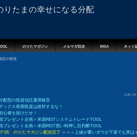
のりたまの幸せになる分配
OOL
のりたマガジン
メルマガ目次
NISA
ネット
信託の状況
スポンサ
分配型の投資信託運用格言
デックス長期投資は絶対するな！
初心者を抜けだせ！
員プレゼント企画＞米国REITシステムトレードTOOL
員プレゼント企画＞米国REIT買い時押し目判断TOOL
8 07:05 のりたマガジン配信完了
＝＝＞
上値が重いダウが下落でも実は