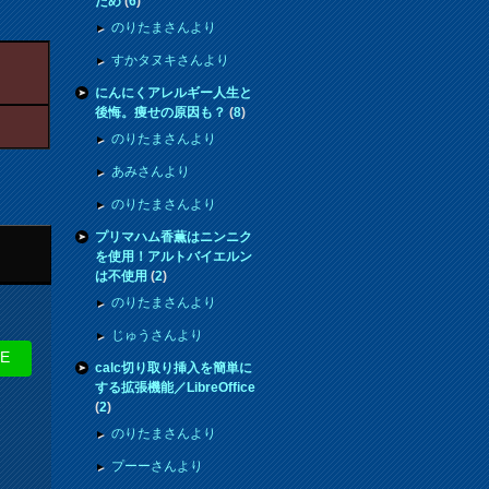
ため
(
6
)
のりたまさんより
すかタヌキさんより
にんにくアレルギー人生と
後悔。痩せの原因も？
(
8
)
のりたまさんより
あみさんより
のりたまさんより
プリマハム香薫はニンニク
を使用！アルトバイエルン
は不使用
(
2
)
のりたまさんより
じゅうさんより
NE
calc切り取り挿入を簡単に
する拡張機能／LibreOffice
(
2
)
のりたまさんより
プーーさんより