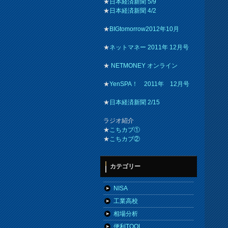
★
日本経済新聞 5/9
★
日本経済新聞 4/2
★
BIGtomorrow2012年10月
★
ネットマネー 2011年 12月号
★
NETMONEY オンライン
★
YenSPA！ 2011年 12月号
★
日本経済新聞 2/15
ラジオ紹介
★
こちカブ①
★
こちカブ②
カテゴリー
NISA
工業高校
相場分析
便利TOOL