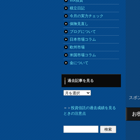
VIX投資
積立日記
今月の実力チェック
保険見直し
ブログについて
日本市場コラム
欧州市場
米国市場コラム
金について
過去記事を見る
スポ
＝＞
投資信託の過去成績を見る
お
ときの注意点