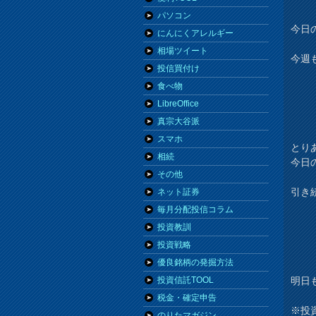
パソコン
今日の
にんにくアレルギー
相場ツイート
今週
投信買付け
食べ物
LibreOffice
真宗大谷派
スマホ
とり
相続
今日
その他
引き
ネット証券
毎月分配投信コラム
投資教訓
投資戦略
優良銘柄の発掘方法
明日
投資信託TOOL
税金・確定申告
※投
のりたマガジン