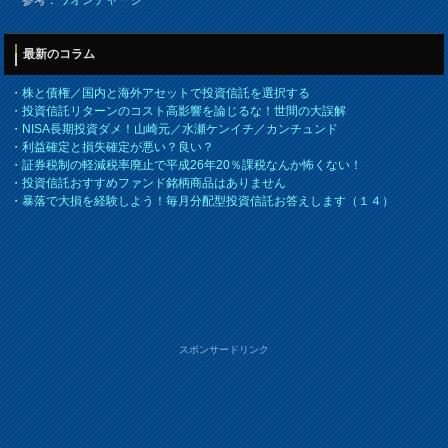
参考：
ワオンチャージ
最新のコラム
・
株と債権／国内と海外アセットで投資信託を選択する
・
投資信託リターンのコスト高影響を論じるな！世間の大誤解
・
NISA長期投資ダメ！山崎元／水瀬ケンイチ／カンチュンド
・
利益確定と損失確定が悪い？良い？
・
証券税制の軽減税率廃止で平成26年20％課税なんか怖くない！
・
投資信託おすすめファンド銘柄商品はありません
・
暴落で大損を経験しよう！毎月分配型投資信託お答えします（１４）
スポンサードリンク