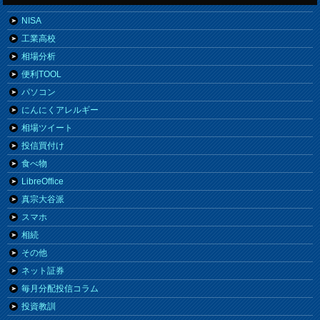
NISA
工業高校
相場分析
便利TOOL
パソコン
にんにくアレルギー
相場ツイート
投信買付け
食べ物
LibreOffice
真宗大谷派
スマホ
相続
その他
ネット証券
毎月分配投信コラム
投資教訓