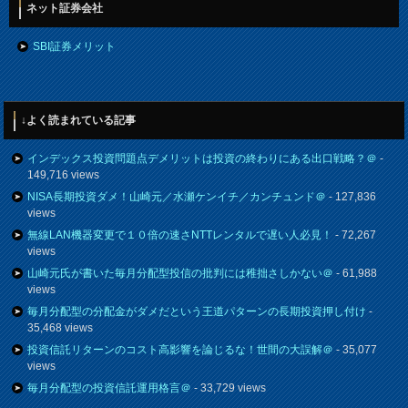
ネット証券会社
SBI証券メリット
↓よく読まれている記事
インデックス投資問題点デメリットは投資の終わりにある出口戦略？＠
-
149,716 views
NISA長期投資ダメ！山崎元／水瀬ケンイチ／カンチュンド＠
- 127,836
views
無線LAN機器変更で１０倍の速さNTTレンタルで遅い人必見！
- 72,267
views
山崎元氏が書いた毎月分配型投信の批判には稚拙さしかない＠
- 61,988
views
毎月分配型の分配金がダメだという王道パターンの長期投資押し付け
-
35,468 views
投資信託リターンのコスト高影響を論じるな！世間の大誤解＠
- 35,077
views
毎月分配型の投資信託運用格言＠
- 33,729 views