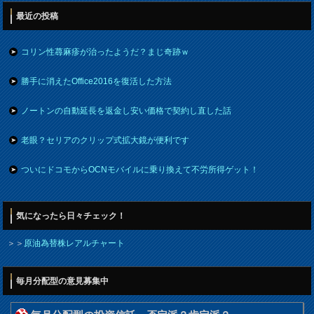
最近の投稿
コリン性蕁麻疹が治ったようだ？まじ奇跡ｗ
勝手に消えたOffice2016を復活した方法
ノートンの自動延長を返金し安い価格で契約し直した話
老眼？セリアのクリップ式拡大鏡が便利です
ついにドコモからOCNモバイルに乗り換えて不労所得ゲット！
気になったら日々チェック！
＞＞
原油為替株レアルチャート
毎月分配型の意見募集中