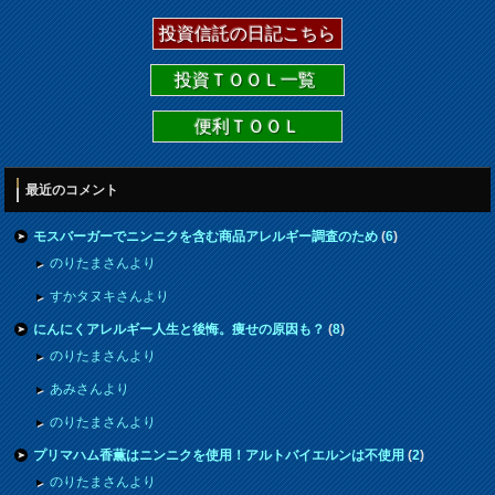
投資信託の日記こちら
投資ＴＯＯＬ一覧
便利ＴＯＯＬ
最近のコメント
モスバーガーでニンニクを含む商品アレルギー調査のため
(
6
)
のりたまさんより
すかタヌキさんより
にんにくアレルギー人生と後悔。痩せの原因も？
(
8
)
のりたまさんより
あみさんより
のりたまさんより
プリマハム香薫はニンニクを使用！アルトバイエルンは不使用
(
2
)
のりたまさんより