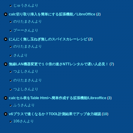
じゅうさんより
calc切り取り挿入を簡単にする拡張機能／LibreOffice
(
2
)
のりたまさんより
プーーさんより
にんにく無し玉ねぎ無しのスパイスカレーレシピ
(
2
)
のりたまさんより
さんより
無線LAN機器変更で１０倍の速さNTTレンタルで遅い人必見！
(
7
)
つよしさんより
のりたまさんより
つよしさんより
calcセル表をTable Htmlへ簡単作成する拡張機能/Libreoffice
(
3
)
ふうさんより
v6プラスで速くなるか？TOOL計測結果でアップ余力確認
(
10
)
106さんより