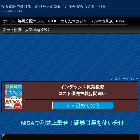
投資信託で儲ける！のりたまの幸せになる分配金収入向上計画
１／２５投資信託の状況
ホーム
毎月分配コラム
TOOL
のりたマガジン
メルマガ目次
NISA
ネット証券
人気blogﾗﾝｷﾝｸﾞ
スポンサードリンク
インデックス長期投資
コスト優先主義は間違い
＞＞初めての方
NISAで利益上乗せ！証券口座を使い分け