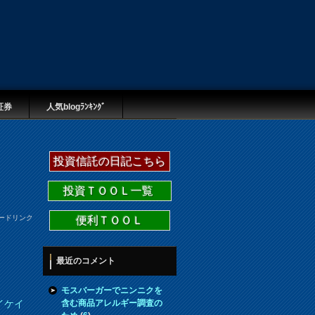
証券
人気blogﾗﾝｷﾝｸﾞ
投資信託の日記こちら
投資ＴＯＯＬ一覧
ードリンク
便利ＴＯＯＬ
最近のコメント
モスバーガーでニンニクを
含む商品アレルギー調査の
イケイ