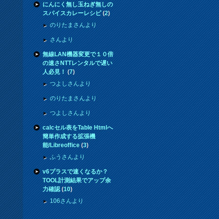
にんにく無し玉ねぎ無しの
スパイスカレーレシピ
(
2
)
のりたまさんより
さんより
無線LAN機器変更で１０倍
の速さNTTレンタルで遅い
人必見！
(
7
)
つよしさんより
のりたまさんより
つよしさんより
calcセル表をTable Htmlへ
簡単作成する拡張機
能/Libreoffice
(
3
)
ふうさんより
v6プラスで速くなるか？
TOOL計測結果でアップ余
力確認
(
10
)
106さんより