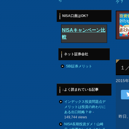
ら
ケ？
NISA口座はOK?
NISAキャンペーン比
較
ネット証券会社
SBI証券メリット
１
2015
↓よく読まれている記事
インデックス投資問題点デ
メリットは投資の終わりに
ある出口戦略？＠
-
昨日
149,744 views
NISA長期投資ダメ！山崎