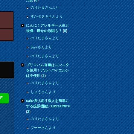
ため
(
6
)
のりたまさんより
すかタヌキさんより
にんにくアレルギー人生と
後悔。痩せの原因も？
(
8
)
のりたまさんより
あみさんより
のりたまさんより
プリマハム香薫はニンニク
を使用！アルトバイエルン
は不使用
(
2
)
のりたまさんより
じゅうさんより
NE
calc切り取り挿入を簡単に
する拡張機能／LibreOffice
(
2
)
のりたまさんより
プーーさんより