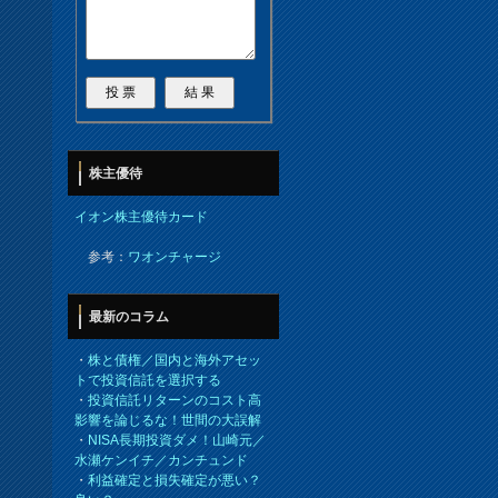
株主優待
イオン株主優待カード
参考：
ワオンチャージ
最新のコラム
・
株と債権／国内と海外アセッ
トで投資信託を選択する
・
投資信託リターンのコスト高
影響を論じるな！世間の大誤解
・
NISA長期投資ダメ！山崎元／
水瀬ケンイチ／カンチュンド
・
利益確定と損失確定が悪い？