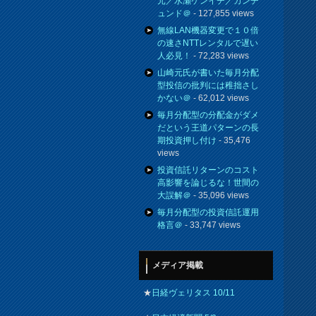
元／水瀬ケンイチ／カンチ
ュンド＠
- 127,855 views
無線LAN機器変更で１０倍
の速さNTTレンタルで遅い
人必見！
- 72,283 views
山崎元氏が書いた毎月分配
型投信の批判には稚拙さし
かない＠
- 62,012 views
毎月分配型の分配金がダメ
だという王道パターンの長
期投資押し付け
- 35,476
views
投資信託リターンのコスト
高影響を論じるな！世間の
大誤解＠
- 35,096 views
毎月分配型の投資信託運用
格言＠
- 33,747 views
メディア掲載
★
日経ヴェリタス 10/11