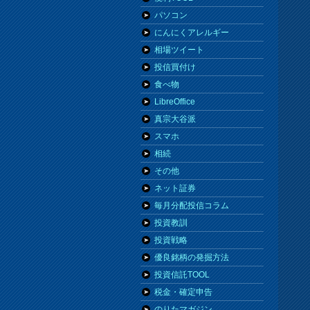
パソコン
にんにくアレルギー
相場ツイート
投信買付け
食べ物
LibreOffice
真宗大谷派
スマホ
相続
その他
ネット証券
毎月分配投信コラム
投資教訓
投資戦略
優良銘柄の発掘方法
投資信託TOOL
税金・確定申告
のりたマガジン