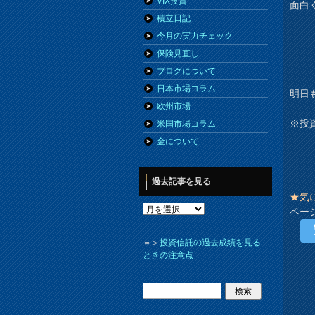
VIX投資
面白
積立日記
今月の実力チェック
保険見直し
ブログについて
日本市場コラム
明日
欧州市場
※投
米国市場コラム
金について
過去記事を見る
★気
ペー
＝＞
投資信託の過去成績を見る
ときの注意点