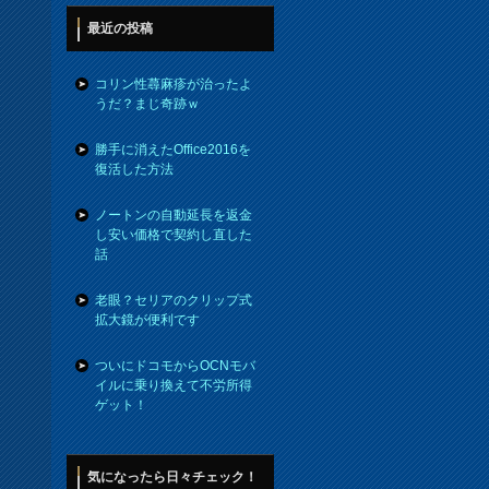
最近の投稿
コリン性蕁麻疹が治ったよ
うだ？まじ奇跡ｗ
勝手に消えたOffice2016を
復活した方法
ノートンの自動延長を返金
し安い価格で契約し直した
話
老眼？セリアのクリップ式
拡大鏡が便利です
ついにドコモからOCNモバ
イルに乗り換えて不労所得
ゲット！
気になったら日々チェック！