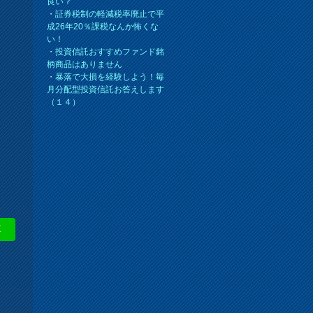
良い？
・
証券税制の軽減税率廃止で平
成26年20％課税なんか怖くな
い！
・
投資信託おすすめファンド銘
柄商品はありません
・
暴落で大損を経験しよう！毎
月分配型投資信託お答えします
（１４）
E