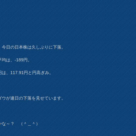
、今日の日本株は久しぶりに下落。
均は、-189円。
は、117.91円と円高ぎみ。
ダウが連日の下落を見せています。
かな～？ （＾＿＾）