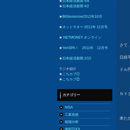
★
日本経済新聞 5/9
★
日本経済新聞 4/2
★
BIGtomorrow2012年10月
★
ネットマネー 2011年 12月号
★
NETMONEY オンライン
さて
★
YenSPA！ 2011年 12月号
日経平
★
日本経済新聞 2/15
ラジオ紹介
ドル円
★
こちカブ①
★
こちカブ②
ＮＹ
カテゴリー
NISA
工業高校
来た
相場分析
便利TOOL