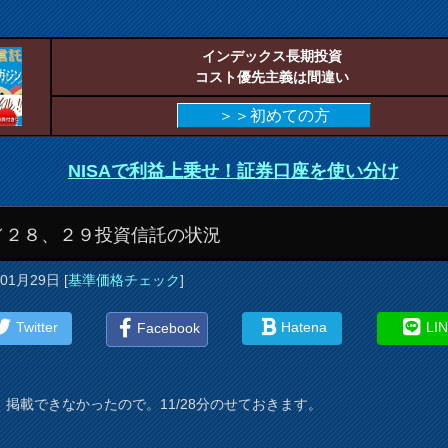
インデックス長期投資
コスト優先主義は間違い
＞＞初めての方
NISAで利益上乗せ！証券口座を使い分け
／２８、２９投資信託の状況
年01月29日
[
基準価格チェック
]
Twitter
Hatena
LI
Facebook
、掲載できなかったので。11/28分のせておきます。