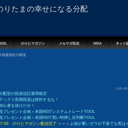
のりたまの幸せになる分配
OOL
のりたマガジン
メルマガ目次
NISA
ネット
９投資信託の状況
スポンサ
分配型の投資信託運用格言
デックス長期投資は絶対するな！
初心者を抜けだせ！
員プレゼント企画＞米国REITシステムトレードTOOL
員プレゼント企画＞米国REIT買い時押し目判断TOOL
8 07:05 のりたマガジン配信完了
＝＝＞
上値が重いダウが下落でも実は