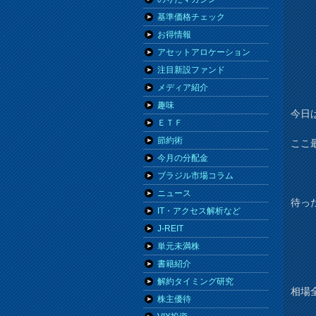
基準価格チェック
お得情報
アセットアロケーション
注目新設ファンド
メディア紹介
趣味
今日は
ＥＴＦ
節約術
ここ
今月の分配金
ブラジル市場コラム
ニュース
待っ
IT・アクセス解析など
J-REIT
単元未満株
書籍紹介
解約タイミング研究
相場
株主優待