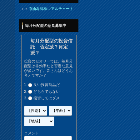
＞＞
原油為替株レアルチャート
毎月分配型の意見募集中
毎月分配型の投資信
託 否定派？肯定
派？
投資のセオリーでは、毎月分
配型は非効率だと否定な意見
が多いです。皆さんはどうお
考えですか？
良い投資商品だ
どちらでもない
投資してはダメ
コメント