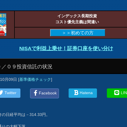
インデックス長期投資
コスト優先主義は間違い
＞＞初めての方
NISAで利益上乗せ！証券口座を使い分け
０／０９投資信託の状況
年10月09日
[
基準価格チェック
]
Twitter
Hatena
LI
Facebook
の日経平均は－314.33円。
通りの大幅下落。