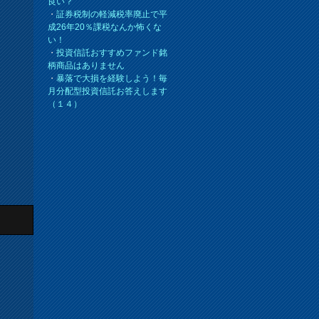
良い？
・
証券税制の軽減税率廃止で平
成26年20％課税なんか怖くな
い！
・
投資信託おすすめファンド銘
柄商品はありません
・
暴落で大損を経験しよう！毎
月分配型投資信託お答えします
（１４）