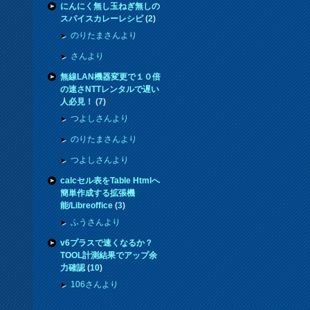
にんにく無し玉ねぎ無しの
スパイスカレーレシピ
(
2
)
のりたまさんより
さんより
無線LAN機器変更で１０倍
の速さNTTレンタルで遅い
人必見！
(
7
)
つよしさんより
のりたまさんより
つよしさんより
calcセル表をTable Htmlへ
簡単作成する拡張機
能/Libreoffice
(
3
)
ふうさんより
v6プラスで速くなるか？
TOOL計測結果でアップ余
力確認
(
10
)
106さんより