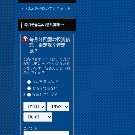
＞＞
原油為替株レアルチャート
毎月分配型の意見募集中
毎月分配型の投資信
託 否定派？肯定
派？
投資のセオリーでは、毎月分
配型は非効率だと否定な意見
が多いです。皆さんはどうお
考えですか？
良い投資商品だ
どちらでもない
投資してはダメ
コメント