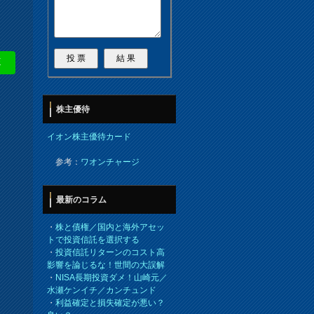
E
株主優待
イオン株主優待カード
参考：
ワオンチャージ
最新のコラム
・
株と債権／国内と海外アセッ
トで投資信託を選択する
・
投資信託リターンのコスト高
影響を論じるな！世間の大誤解
・
NISA長期投資ダメ！山崎元／
水瀬ケンイチ／カンチュンド
・
利益確定と損失確定が悪い？