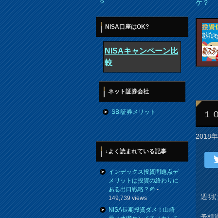
ら
ケ？
NISA口座はOK?
NISAキャンペーン比
較
ネット証券会社
SBI証券メリット
１
2018
↓よく読まれている記事
インデックス投資問題点デ
メリットは投資の終わりに
ある出口戦略？＠
-
週明け
149,739 views
NISA長期投資ダメ！山崎
予想