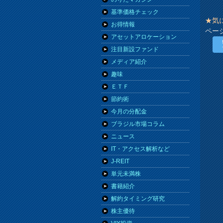
基準価格チェック
★気
お得情報
ペー
アセットアロケーション
注目新設ファンド
メディア紹介
趣味
ＥＴＦ
節約術
今月の分配金
ブラジル市場コラム
ニュース
IT・アクセス解析など
J-REIT
単元未満株
書籍紹介
解約タイミング研究
株主優待