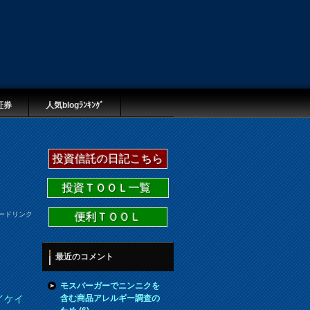
証券
人気blogﾗﾝｷﾝｸﾞ
投資信託の日記こちら
投資ＴＯＯＬ一覧
ードリンク
便利ＴＯＯＬ
最近のコメント
モスバーガーでニンニクを
含む商品アレルギー調査の
イケイ