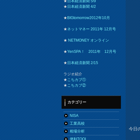
★
日本経済新聞 5/9
★
日本経済新聞 4/2
★
BIGtomorrow2012年10月
★
ネットマネー 2011年 12月号
★
NETMONEY オンライン
★
YenSPA！ 2011年 12月号
★
日本経済新聞 2/15
ラジオ紹介
★
こちカブ①
★
こちカブ②
カテゴリー
NISA
工業高校
今日の
相場分析
便利TOOL