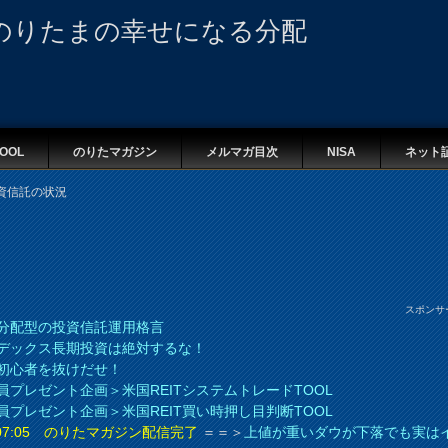
のりたまの幸せになる分配
OOL
のりたマガジン
メルマガ目次
NISA
ネット
資信託の状況
スポンサ
分配型の投資信託運用格言
デックス長期投資は絶対するな！
初心者を抜けだせ！
員プレゼント企画＞米国REITシステムトレードTOOL
員プレゼント企画＞米国REIT買い時押し目判断TOOL
8 07:05 のりたマガジン配信完了
＝＝＞
上値が重いダウが下落でも実は