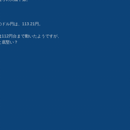
ドル円は、113.21円。
は112円台まで動いたようですが、
と底堅い？