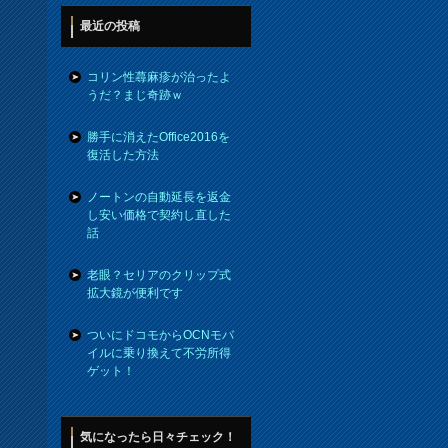
最近の投稿
コリン性蕁麻疹が治ったよ
うだ？まじ奇跡ｗ
勝手に消えたOffice2016を
復活した方法
ノートンの自動延長を返金
し安い価格で契約し直した
話
老眼？セリアのクリップ式
拡大鏡が便利です
ついにドコモからOCNモバ
イルに乗り換えて不労所得
ゲット！
気になったら日々チェック！