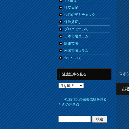
VIX投資
積立日記
今月の実力チェック
保険見直し
ブログについて
日本市場コラム
欧州市場
米国市場コラム
金について
スポ
過去記事を見る
お
＝＞
投資信託の過去成績を見る
ときの注意点