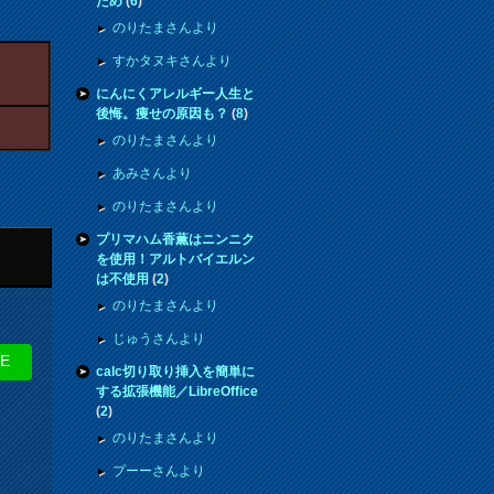
ため
(
6
)
のりたまさんより
すかタヌキさんより
にんにくアレルギー人生と
後悔。痩せの原因も？
(
8
)
のりたまさんより
あみさんより
のりたまさんより
プリマハム香薫はニンニク
を使用！アルトバイエルン
は不使用
(
2
)
のりたまさんより
じゅうさんより
NE
calc切り取り挿入を簡単に
する拡張機能／LibreOffice
(
2
)
のりたまさんより
プーーさんより