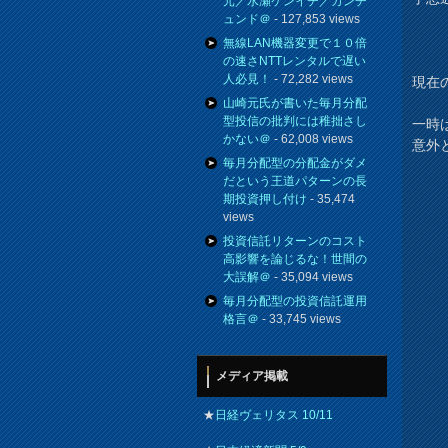
元／水瀬ケンイチ／カンチ
ュンド＠
- 127,853 views
無線LAN機器変更で１０倍
の速さNTTレンタルで遅い
人必見！
- 72,282 views
現在の
山崎元氏が書いた毎月分配
型投信の批判には稚拙さし
一時
かない＠
- 62,008 views
意外
毎月分配型の分配金がダメ
だという王道パターンの長
期投資押し付け
- 35,474
views
投資信託リターンのコスト
高影響を論じるな！世間の
大誤解＠
- 35,094 views
毎月分配型の投資信託運用
格言＠
- 33,745 views
メディア掲載
★
日経ヴェリタス 10/11