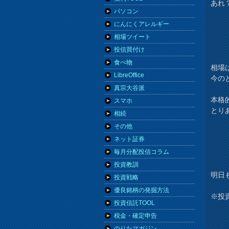
あれ
パソコン
にんにくアレルギー
相場ツイート
投信買付け
食べ物
相場
LibreOffice
今の
真宗大谷派
本格
スマホ
とり
相続
その他
ネット証券
毎月分配投信コラム
投資教訓
明日
投資戦略
優良銘柄の発掘方法
※投
投資信託TOOL
税金・確定申告
のりたマガジン