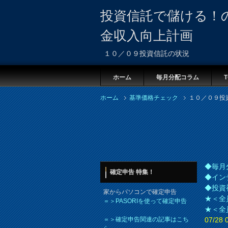
投資信託で儲ける！
金収入向上計画
１０／０９投資信託の状況
ホーム
毎月分配コラム
T
ホーム
基準価格チェック
１０／０９投
◆毎月
確定申告 特集！
◆イン
◆投資
家からパソコンで確定申告
★＜全
＝＞PASORIを使って確定申告
★＜全
＝＞確定申告関連の記事はこち
07/2