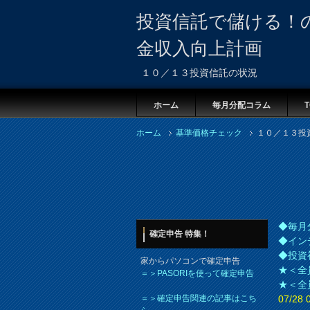
投資信託で儲ける！
金収入向上計画
１０／１３投資信託の状況
ホーム
毎月分配コラム
T
ホーム
基準価格チェック
１０／１３投
◆毎月
確定申告 特集！
◆イン
◆投資
家からパソコンで確定申告
★＜全
＝＞PASORIを使って確定申告
★＜全
＝＞確定申告関連の記事はこち
07/2