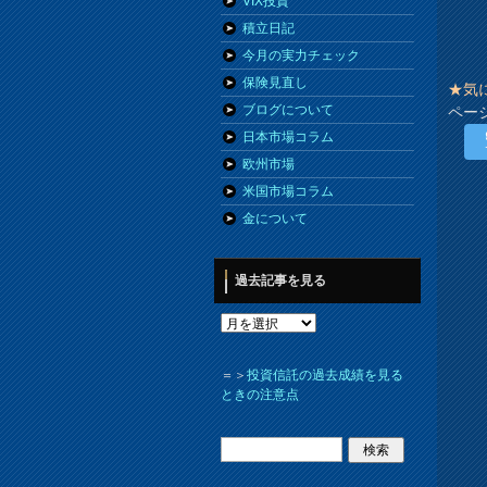
VIX投資
積立日記
今月の実力チェック
保険見直し
★気
ブログについて
ペー
日本市場コラム
欧州市場
米国市場コラム
金について
過去記事を見る
＝＞
投資信託の過去成績を見る
ときの注意点