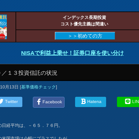
インデックス長期投資
コスト優先主義は間違い
＞＞初めての方
NISAで利益上乗せ！証券口座を使い分け
０／１３投資信託の状況
年10月13日
[
基準価格チェック
]
Twitter
Hatena
LI
Facebook
の日経平均は、－６５．７６円。
の米国市場は小幅にプラスでしたが、