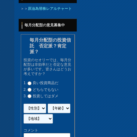
＞＞
原油為替株レアルチャート
毎月分配型の意見募集中
毎月分配型の投資信
託 否定派？肯定
派？
投資のセオリーでは、毎月分
配型は非効率だと否定な意見
が多いです。皆さんはどうお
考えですか？
良い投資商品だ
どちらでもない
投資してはダメ
コメント