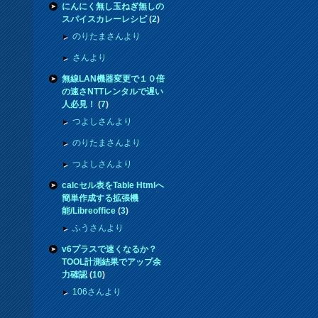
にんにく無し玉ねぎ無しの
スパイスカレーレシピ
(
2
)
のりたまさんより
さんより
無線LAN機器変更で１０倍
の速さNTTレンタルで遅い
人必見！
(
7
)
つよしさんより
のりたまさんより
つよしさんより
calcセル表をTable Htmlへ
簡単作成する拡張機
能/Libreoffice
(
3
)
ふうさんより
v6プラスで速くなるか？
TOOL計測結果でアップ余
力確認
(
10
)
106さんより