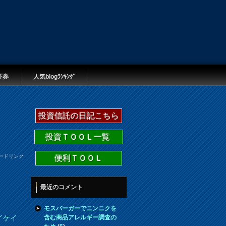
証券
人気blogﾗﾝｷﾝｸﾞ
投資信託の日記こちら
投資ＴＯＯＬ一覧
ードリンク
便利ＴＯＯＬ
最近のコメント
モスバーガーでニンニクを
含む商品アレルギー調査の
イケイ