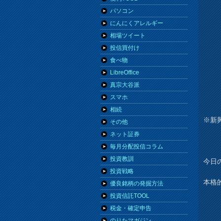
パソコン
にんにくアレルギー
相場ツイート
投信買付け
食べ物
LibreOffice
真宗大谷派
スマホ
相続
※新
その他
ネット証券
毎月分配投信コラム
投資教訓
今日の
投資戦略
本格
優良銘柄の発掘方法
投資信託TOOL
税金・確定申告
のりたマガジン