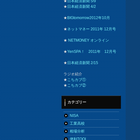
★
日本経済新聞 5/9
★
日本経済新聞 4/2
★
BIGtomorrow2012年10月
★
ネットマネー 2011年 12月号
★
NETMONEY オンライン
★
YenSPA！ 2011年 12月号
★
日本経済新聞 2/15
ラジオ紹介
★
こちカブ①
★
こちカブ②
カテゴリー
NISA
工業高校
相場分析
便利TOOL