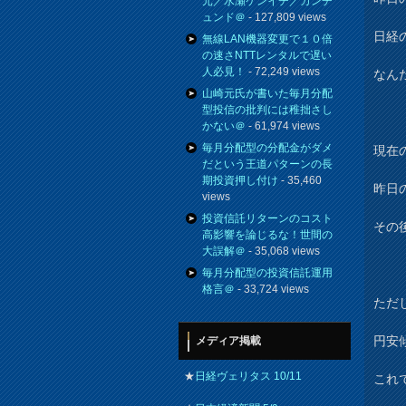
元／水瀬ケンイチ／カンチ
ュンド＠
- 127,809 views
日経
無線LAN機器変更で１０倍
の速さNTTレンタルで遅い
人必見！
- 72,249 views
なん
山崎元氏が書いた毎月分配
型投信の批判には稚拙さし
かない＠
- 61,974 views
毎月分配型の分配金がダメ
現在の
だという王道パターンの長
期投資押し付け
- 35,460
昨日
views
投資信託リターンのコスト
その
高影響を論じるな！世間の
大誤解＠
- 35,068 views
毎月分配型の投資信託運用
格言＠
- 33,724 views
ただ
円安
メディア掲載
★
日経ヴェリタス 10/11
これ