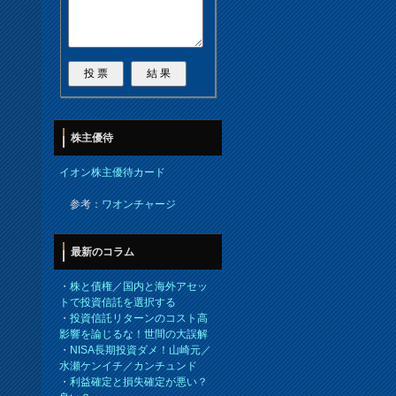
株主優待
イオン株主優待カード
参考：
ワオンチャージ
最新のコラム
・
株と債権／国内と海外アセッ
トで投資信託を選択する
・
投資信託リターンのコスト高
影響を論じるな！世間の大誤解
・
NISA長期投資ダメ！山崎元／
水瀬ケンイチ／カンチュンド
・
利益確定と損失確定が悪い？