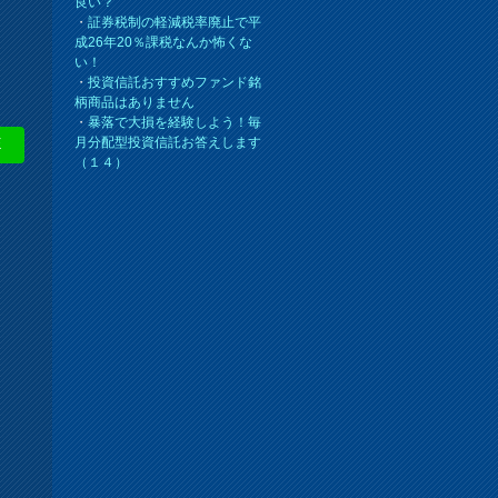
良い？
・
証券税制の軽減税率廃止で平
成26年20％課税なんか怖くな
い！
・
投資信託おすすめファンド銘
柄商品はありません
・
暴落で大損を経験しよう！毎
月分配型投資信託お答えします
E
（１４）