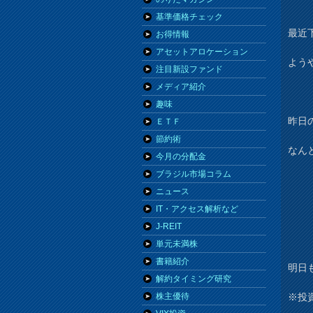
基準価格チェック
最近
お得情報
アセットアロケーション
よう
注目新設ファンド
メディア紹介
趣味
昨日
ＥＴＦ
節約術
なん
今月の分配金
ブラジル市場コラム
ニュース
IT・アクセス解析など
J-REIT
単元未満株
書籍紹介
明日
解約タイミング研究
※投
株主優待