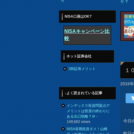
ら
ケ？
NISA口座はOK?
NISAキャンペーン比
較
ネット証券会社
SBI証券メリット
１
2016
↓よく読まれている記事
インデックス投資問題点デ
メリットは投資の終わりに
ある出口戦略？＠
-
今日
149,682 views
NISA長期投資ダメ！山崎
昨日