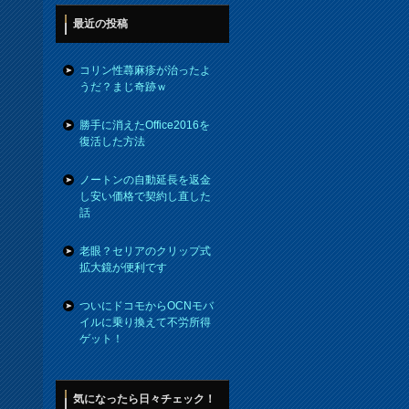
最近の投稿
コリン性蕁麻疹が治ったよ
うだ？まじ奇跡ｗ
勝手に消えたOffice2016を
復活した方法
ノートンの自動延長を返金
し安い価格で契約し直した
話
老眼？セリアのクリップ式
拡大鏡が便利です
ついにドコモからOCNモバ
イルに乗り換えて不労所得
ゲット！
気になったら日々チェック！