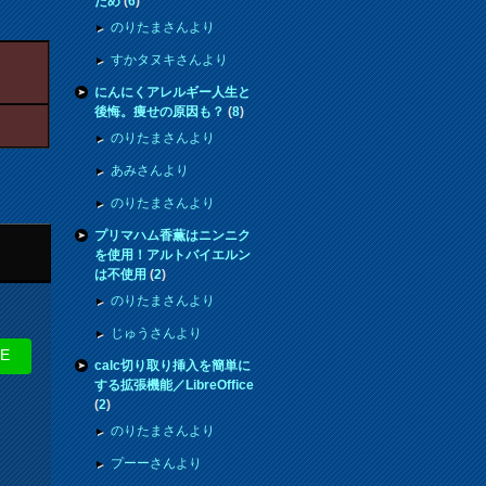
ため
(
6
)
のりたまさんより
すかタヌキさんより
にんにくアレルギー人生と
後悔。痩せの原因も？
(
8
)
のりたまさんより
あみさんより
のりたまさんより
プリマハム香薫はニンニク
を使用！アルトバイエルン
は不使用
(
2
)
のりたまさんより
じゅうさんより
NE
calc切り取り挿入を簡単に
する拡張機能／LibreOffice
(
2
)
のりたまさんより
プーーさんより