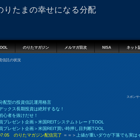
のりたまの幸せになる分配
OOL
のりたマガジン
メルマガ目次
NISA
ネット
資信託の状況
スポンサ
分配型の投資信託運用格言
デックス長期投資は絶対するな！
初心者を抜けだせ！
員プレゼント企画＞米国REITシステムトレードTOOL
員プレゼント企画＞米国REIT買い時押し目判断TOOL
8 07:05 のりたマガジン配信完了
＝＝＞
上値が重いダウが下落でも実は