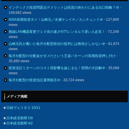
インデックス投資問題点デメリットは投資の終わりにある出口戦略？＠
-
149,682 views
NISA長期投資ダメ！山崎元／水瀬ケンイチ／カンチュンド＠
- 127,809
views
無線LAN機器変更で１０倍の速さNTTレンタルで遅い人必見！
- 72,249
views
山崎元氏が書いた毎月分配型投信の批判には稚拙さしかない＠
- 61,974
views
毎月分配型の分配金がダメだという王道パターンの長期投資押し付け
-
35,460 views
投資信託リターンのコスト高影響を論じるな！世間の大誤解＠
- 35,068
views
毎月分配型の投資信託運用格言＠
- 33,724 views
メディア掲載
★
日経ヴェリタス 10/11
★
日本経済新聞 5/9
★
日本経済新聞 4/2