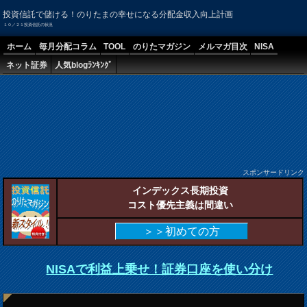
投資信託で儲ける！のりたまの幸せになる分配金収入向上計画
１０／２１投資信託の状況
ホーム
毎月分配コラム
TOOL
のりたマガジン
メルマガ目次
NISA
ネット証券
人気blogﾗﾝｷﾝｸﾞ
スポンサードリンク
インデックス長期投資
コスト優先主義は間違い
＞＞初めての方
NISAで利益上乗せ！証券口座を使い分け