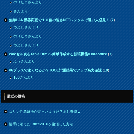
のりたまさんより
さんより
無線LAN機器変更で１０倍の速さNTTレンタルで遅い人必見！
(
7
)
つよしさんより
のりたまさんより
つよしさんより
calcセル表をTable Htmlへ簡単作成する拡張機能/Libreoffice
(
3
)
ふうさんより
v6プラスで速くなるか？TOOL計測結果でアップ余力確認
(
10
)
106さんより
最近の投稿
コリン性蕁麻疹が治ったようだ？まじ奇跡ｗ
勝手に消えたOffice2016を復活した方法