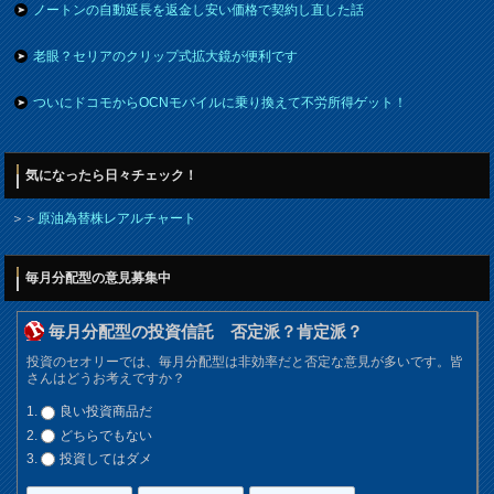
ノートンの自動延長を返金し安い価格で契約し直した話
老眼？セリアのクリップ式拡大鏡が便利です
ついにドコモからOCNモバイルに乗り換えて不労所得ゲット！
気になったら日々チェック！
＞＞
原油為替株レアルチャート
毎月分配型の意見募集中
毎月分配型の投資信託 否定派？肯定派？
投資のセオリーでは、毎月分配型は非効率だと否定な意見が多いです。皆
さんはどうお考えですか？
良い投資商品だ
どちらでもない
投資してはダメ