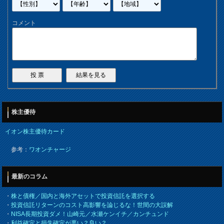
コメント
株主優待
イオン株主優待カード
参考：
ワオンチャージ
最新のコラム
・
株と債権／国内と海外アセットで投資信託を選択する
・
投資信託リターンのコスト高影響を論じるな！世間の大誤解
・
NISA長期投資ダメ！山崎元／水瀬ケンイチ／カンチュンド
・
利益確定と損失確定が悪い？良い？