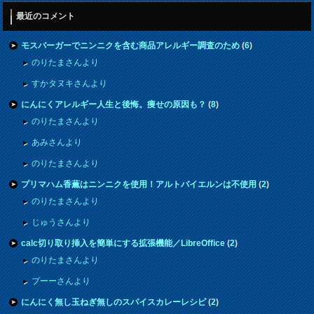
最近のコメント
モスバーガーでニンニクを含む商品アレルギー調査のため
(
6
)
のりたまさんより
すかタヌキさんより
にんにくアレルギー人生と後悔。痩せの原因も？
(
8
)
のりたまさんより
あみさんより
のりたまさんより
プリマハム香薫はニンニクを使用！アルトバイエルンは不使用
(
2
)
のりたまさんより
じゅうさんより
calc切り取り挿入を簡単にする拡張機能／LibreOffice
(
2
)
のりたまさんより
プーーさんより
にんにく無し玉ねぎ無しのスパイスカレーレシピ
(
2
)