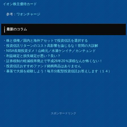
イオン株主優待カード
参考：
ワオンチャージ
最新のコラム
・
株と債権／国内と海外アセットで投資信託を選択する
・
投資信託リターンのコスト高影響を論じるな！世間の大誤解
・
NISA長期投資ダメ！山崎元／水瀬ケンイチ／カンチュンド
・
利益確定と損失確定が悪い？良い？
・
証券税制の軽減税率廃止で平成26年20％課税なんか怖くない！
・
投資信託おすすめファンド銘柄商品はありません
・
暴落で大損を経験しよう！毎月分配型投資信託お答えします（１４）
スポンサードリンク