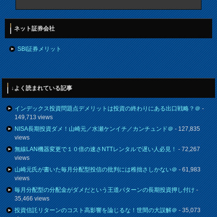
ネット証券会社
SBI証券メリット
↓よく読まれている記事
インデックス投資問題点デメリットは投資の終わりにある出口戦略？＠
-
149,713 views
NISA長期投資ダメ！山崎元／水瀬ケンイチ／カンチュンド＠
- 127,835
views
無線LAN機器変更で１０倍の速さNTTレンタルで遅い人必見！
- 72,267
views
山崎元氏が書いた毎月分配型投信の批判には稚拙さしかない＠
- 61,983
views
毎月分配型の分配金がダメだという王道パターンの長期投資押し付け
-
35,466 views
投資信託リターンのコスト高影響を論じるな！世間の大誤解＠
- 35,073