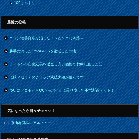
106さんより
最近の投稿
コリン性蕁麻疹が治ったようだ？まじ奇跡ｗ
勝手に消えたOffice2016を復活した方法
ノートンの自動延長を返金し安い価格で契約し直した話
老眼？セリアのクリップ式拡大鏡が便利です
ついにドコモからOCNモバイルに乗り換えて不労所得ゲット！
気になったら日々チェック！
＞＞
原油為替株レアルチャート