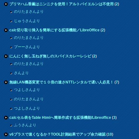
プリマハム香薫はニンニクを使用！アルトバイエルンは不使用
(
2
)
のりたまさんより
じゅうさんより
calc切り取り挿入を簡単にする拡張機能／LibreOffice
(
2
)
のりたまさんより
プーーさんより
にんにく無し玉ねぎ無しのスパイスカレーレシピ
(
2
)
のりたまさんより
さんより
無線LAN機器変更で１０倍の速さNTTレンタルで遅い人必見！
(
7
)
つよしさんより
のりたまさんより
つよしさんより
calcセル表をTable Htmlへ簡単作成する拡張機能/Libreoffice
(
3
)
ふうさんより
v6プラスで速くなるか？TOOL計測結果でアップ余力確認
(
10
)