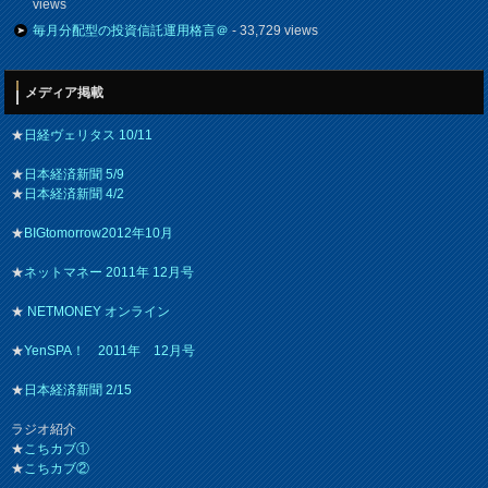
views
毎月分配型の投資信託運用格言＠
- 33,729 views
メディア掲載
★
日経ヴェリタス 10/11
★
日本経済新聞 5/9
★
日本経済新聞 4/2
★
BIGtomorrow2012年10月
★
ネットマネー 2011年 12月号
★
NETMONEY オンライン
★
YenSPA！ 2011年 12月号
★
日本経済新聞 2/15
ラジオ紹介
★
こちカブ①
★
こちカブ②