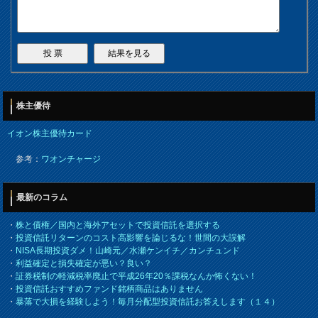
株主優待
イオン株主優待カード
参考：
ワオンチャージ
最新のコラム
・
株と債権／国内と海外アセットで投資信託を選択する
・
投資信託リターンのコスト高影響を論じるな！世間の大誤解
・
NISA長期投資ダメ！山崎元／水瀬ケンイチ／カンチュンド
・
利益確定と損失確定が悪い？良い？
・
証券税制の軽減税率廃止で平成26年20％課税なんか怖くない！
・
投資信託おすすめファンド銘柄商品はありません
・
暴落で大損を経験しよう！毎月分配型投資信託お答えします（１４）