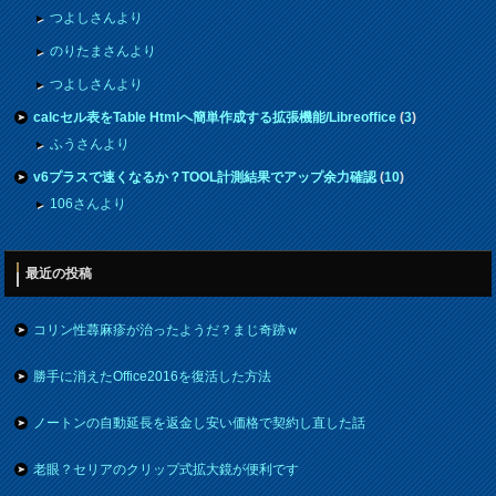
つよしさんより
のりたまさんより
つよしさんより
calcセル表をTable Htmlへ簡単作成する拡張機能/Libreoffice
(
3
)
ふうさんより
v6プラスで速くなるか？TOOL計測結果でアップ余力確認
(
10
)
106さんより
最近の投稿
コリン性蕁麻疹が治ったようだ？まじ奇跡ｗ
勝手に消えたOffice2016を復活した方法
ノートンの自動延長を返金し安い価格で契約し直した話
老眼？セリアのクリップ式拡大鏡が便利です