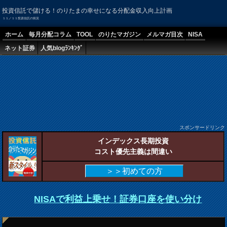
投資信託で儲ける！のりたまの幸せになる分配金収入向上計画
１１／１１投資信託の状況
ホーム
毎月分配コラム
TOOL
のりたマガジン
メルマガ目次
NISA
ネット証券
人気blogﾗﾝｷﾝｸﾞ
スポンサードリンク
インデックス長期投資
コスト優先主義は間違い
＞＞初めての方
NISAで利益上乗せ！証券口座を使い分け