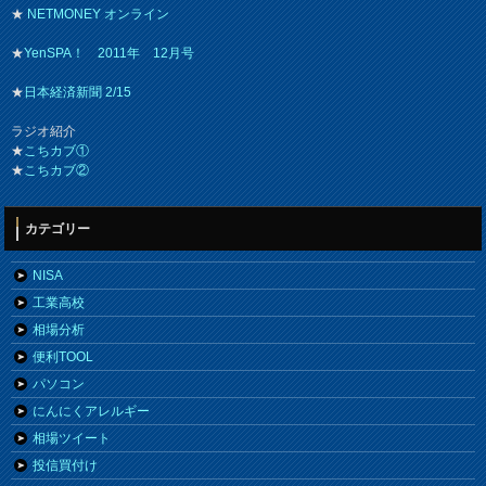
★
NETMONEY オンライン
★
YenSPA！ 2011年 12月号
★
日本経済新聞 2/15
ラジオ紹介
★
こちカブ①
★
こちカブ②
カテゴリー
NISA
工業高校
相場分析
便利TOOL
パソコン
にんにくアレルギー
相場ツイート
投信買付け