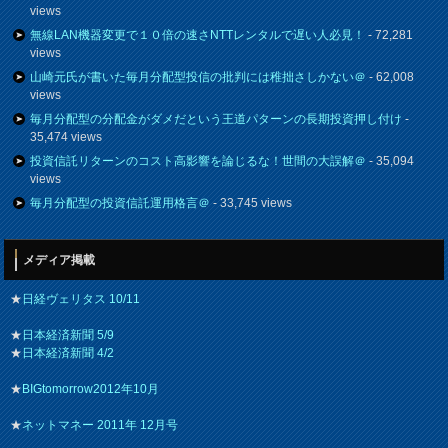
views
無線LAN機器変更で１０倍の速さNTTレンタルで遅い人必見！
- 72,281
views
山崎元氏が書いた毎月分配型投信の批判には稚拙さしかない＠
- 62,008
views
毎月分配型の分配金がダメだという王道パターンの長期投資押し付け
-
35,474 views
投資信託リターンのコスト高影響を論じるな！世間の大誤解＠
- 35,094
views
毎月分配型の投資信託運用格言＠
- 33,745 views
メディア掲載
★
日経ヴェリタス 10/11
★
日本経済新聞 5/9
★
日本経済新聞 4/2
★
BIGtomorrow2012年10月
★
ネットマネー 2011年 12月号