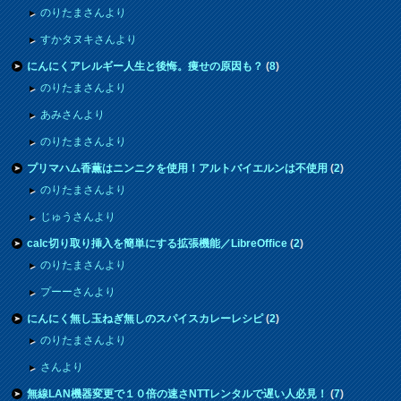
のりたまさんより
すかタヌキさんより
にんにくアレルギー人生と後悔。痩せの原因も？
(
8
)
のりたまさんより
あみさんより
のりたまさんより
プリマハム香薫はニンニクを使用！アルトバイエルンは不使用
(
2
)
のりたまさんより
じゅうさんより
calc切り取り挿入を簡単にする拡張機能／LibreOffice
(
2
)
のりたまさんより
プーーさんより
にんにく無し玉ねぎ無しのスパイスカレーレシピ
(
2
)
のりたまさんより
さんより
無線LAN機器変更で１０倍の速さNTTレンタルで遅い人必見！
(
7
)