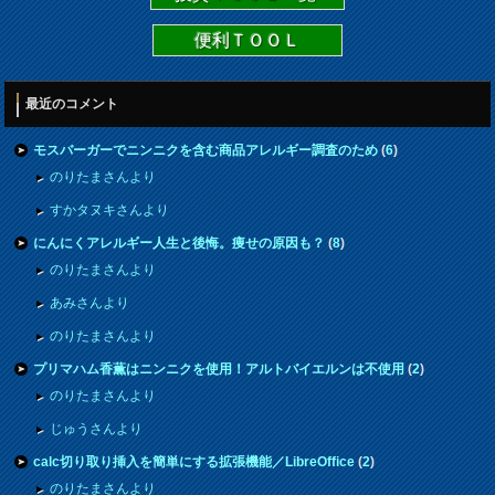
便利ＴＯＯＬ
最近のコメント
モスバーガーでニンニクを含む商品アレルギー調査のため
(
6
)
のりたまさんより
すかタヌキさんより
にんにくアレルギー人生と後悔。痩せの原因も？
(
8
)
のりたまさんより
あみさんより
のりたまさんより
プリマハム香薫はニンニクを使用！アルトバイエルンは不使用
(
2
)
のりたまさんより
じゅうさんより
calc切り取り挿入を簡単にする拡張機能／LibreOffice
(
2
)
のりたまさんより