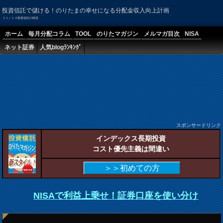
投資信託で儲ける！のりたまの幸せになる分配金収入向上計画
１１／１３投資信託の状況
ホーム
毎月分配コラム
TOOL
のりたマガジン
メルマガ目次
NISA
ネット証券
人気blogﾗﾝｷﾝｸﾞ
スポンサードリンク
インデックス長期投資
コスト優先主義は間違い
＞＞初めての方
NISAで利益上乗せ！証券口座を使い分け