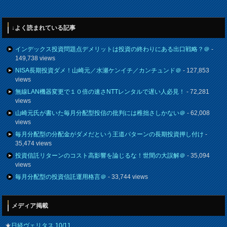
↓よく読まれている記事
インデックス投資問題点デメリットは投資の終わりにある出口戦略？＠
-
149,738 views
NISA長期投資ダメ！山崎元／水瀬ケンイチ／カンチュンド＠
- 127,853
views
無線LAN機器変更で１０倍の速さNTTレンタルで遅い人必見！
- 72,281
views
山崎元氏が書いた毎月分配型投信の批判には稚拙さしかない＠
- 62,008
views
毎月分配型の分配金がダメだという王道パターンの長期投資押し付け
-
35,474 views
投資信託リターンのコスト高影響を論じるな！世間の大誤解＠
- 35,094
views
毎月分配型の投資信託運用格言＠
- 33,744 views
メディア掲載
★
日経ヴェリタス 10/11