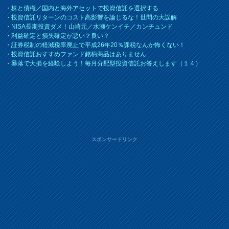
・
株と債権／国内と海外アセットで投資信託を選択する
・
投資信託リターンのコスト高影響を論じるな！世間の大誤解
・
NISA長期投資ダメ！山崎元／水瀬ケンイチ／カンチュンド
・
利益確定と損失確定が悪い？良い？
・
証券税制の軽減税率廃止で平成26年20％課税なんか怖くない！
・
投資信託おすすめファンド銘柄商品はありません
・
暴落で大損を経験しよう！毎月分配型投資信託お答えします（１４）
スポンサードリンク