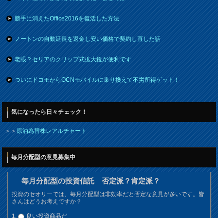
勝手に消えたOffice2016を復活した方法
ノートンの自動延長を返金し安い価格で契約し直した話
老眼？セリアのクリップ式拡大鏡が便利です
ついにドコモからOCNモバイルに乗り換えて不労所得ゲット！
気になったら日々チェック！
＞＞
原油為替株レアルチャート
毎月分配型の意見募集中
毎月分配型の投資信託 否定派？肯定派？
投資のセオリーでは、毎月分配型は非効率だと否定な意見が多いです。皆
さんはどうお考えですか？
良い投資商品だ