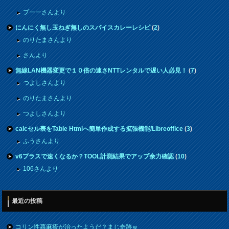
プーーさんより
にんにく無し玉ねぎ無しのスパイスカレーレシピ
(
2
)
のりたまさんより
さんより
無線LAN機器変更で１０倍の速さNTTレンタルで遅い人必見！
(
7
)
つよしさんより
のりたまさんより
つよしさんより
calcセル表をTable Htmlへ簡単作成する拡張機能/Libreoffice
(
3
)
ふうさんより
v6プラスで速くなるか？TOOL計測結果でアップ余力確認
(
10
)
106さんより
最近の投稿
コリン性蕁麻疹が治ったようだ？まじ奇跡ｗ