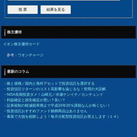
株主優待
イオン株主優待カード
参考：
ワオンチャージ
最新のコラム
・
株と債権／国内と海外アセットで投資信託を選択する
・
投資信託リターンのコスト高影響を論じるな！世間の大誤解
・
NISA長期投資ダメ！山崎元／水瀬ケンイチ／カンチュンド
・
利益確定と損失確定が悪い？良い？
・
証券税制の軽減税率廃止で平成26年20％課税なんか怖くない！
・
投資信託おすすめファンド銘柄商品はありません
・
暴落で大損を経験しよう！毎月分配型投資信託お答えします（１４）