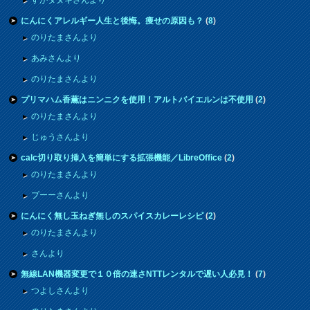
にんにくアレルギー人生と後悔。痩せの原因も？
(
8
)
のりたまさんより
あみさんより
のりたまさんより
プリマハム香薫はニンニクを使用！アルトバイエルンは不使用
(
2
)
のりたまさんより
じゅうさんより
calc切り取り挿入を簡単にする拡張機能／LibreOffice
(
2
)
のりたまさんより
プーーさんより
にんにく無し玉ねぎ無しのスパイスカレーレシピ
(
2
)
のりたまさんより
さんより
無線LAN機器変更で１０倍の速さNTTレンタルで遅い人必見！
(
7
)
つよしさんより