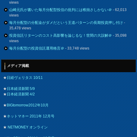
views
山崎元氏が書いた毎月分配型投信の批判には稚拙さしかない＠
- 62,013
views
毎月分配型の分配金がダメだという王道パターンの長期投資押し付け
-
35,478 views
投資信託リターンのコスト高影響を論じるな！世間の大誤解＠
- 35,098
views
毎月分配型の投資信託運用格言＠
- 33,748 views
メディア掲載
★
日経ヴェリタス 10/11
★
日本経済新聞 5/9
★
日本経済新聞 4/2
★
BIGtomorrow2012年10月
★
ネットマネー 2011年 12月号
★
NETMONEY オンライン