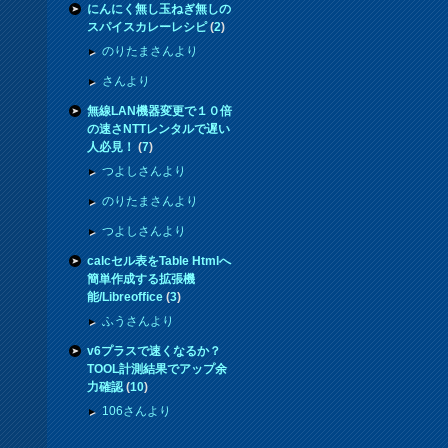
にんにく無し玉ねぎ無しの
スパイスカレーレシピ
(
2
)
のりたまさんより
さんより
無線LAN機器変更で１０倍
の速さNTTレンタルで遅い
人必見！
(
7
)
つよしさんより
のりたまさんより
つよしさんより
calcセル表をTable Htmlへ
簡単作成する拡張機
能/Libreoffice
(
3
)
ふうさんより
v6プラスで速くなるか？
TOOL計測結果でアップ余
力確認
(
10
)
106さんより