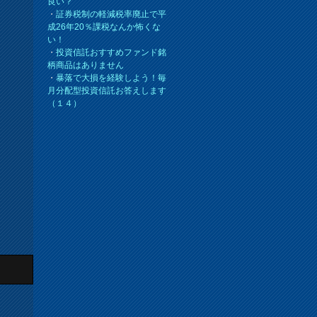
良い？
・
証券税制の軽減税率廃止で平
成26年20％課税なんか怖くな
い！
・
投資信託おすすめファンド銘
柄商品はありません
・
暴落で大損を経験しよう！毎
月分配型投資信託お答えします
（１４）