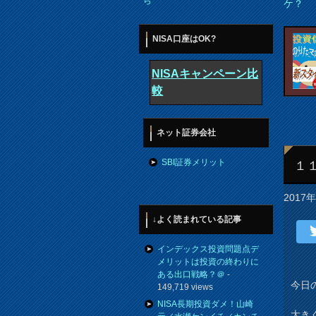
ら
ケ？
NISA口座はOK?
NISAキャンペーン比
較
ネット証券会社
SBI証券メリット
１
2017
↓よく読まれている記事
インデックス投資問題点デ
メリットは投資の終わりに
ある出口戦略？＠
-
今日の
149,719 views
NISA長期投資ダメ！山崎
大き