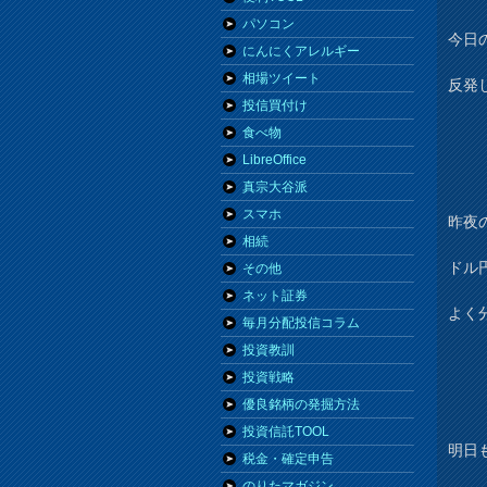
パソコン
今日の
にんにくアレルギー
相場ツイート
反発
投信買付け
食べ物
LibreOffice
真宗大谷派
スマホ
昨夜
相続
ドル
その他
ネット証券
よく
毎月分配投信コラム
投資教訓
投資戦略
優良銘柄の発掘方法
投資信託TOOL
明日
税金・確定申告
のりたマガジン