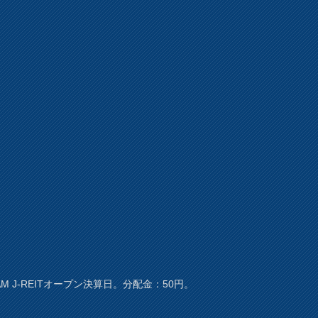
AM J-REITオープン決算日。分配金：50円。