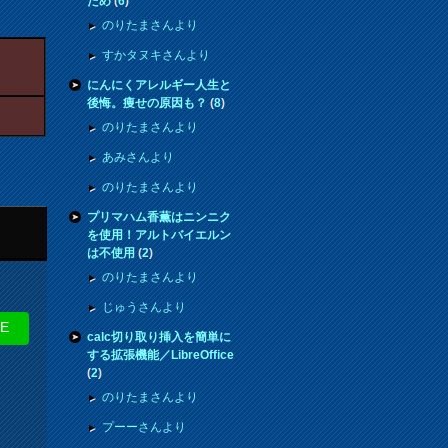
ため
(
6
)
のりたまさんより
すかタヌキさんより
にんにくアレルギー人生と
後悔。痩せの原因も？
(
8
)
のりたまさんより
あみさんより
のりたまさんより
プリマハム香薫はニンニク
を使用！アルトバイエルン
は不使用
(
2
)
のりたまさんより
じゅうさんより
NE
calc切り取り挿入を簡単に
する拡張機能／LibreOffice
(
2
)
のりたまさんより
プーーさんより