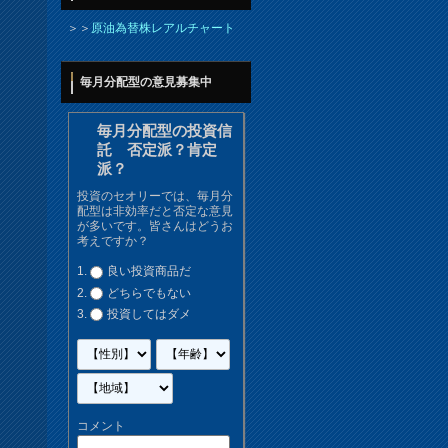
＞＞
原油為替株レアルチャート
毎月分配型の意見募集中
毎月分配型の投資信
託 否定派？肯定
派？
投資のセオリーでは、毎月分
配型は非効率だと否定な意見
が多いです。皆さんはどうお
考えですか？
良い投資商品だ
どちらでもない
投資してはダメ
コメント