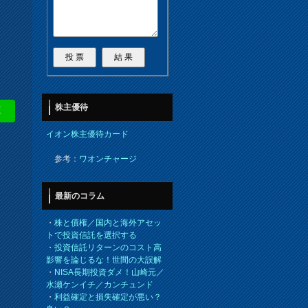
株主優待
E
イオン株主優待カード
参考：
ワオンチャージ
最新のコラム
・
株と債権／国内と海外アセッ
トで投資信託を選択する
・
投資信託リターンのコスト高
影響を論じるな！世間の大誤解
・
NISA長期投資ダメ！山崎元／
水瀬ケンイチ／カンチュンド
・
利益確定と損失確定が悪い？