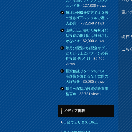
元／水瀬ケンイチ／カンチ
ュンド＠
- 127,838 views
強い
無線LAN機器変更で１０倍
の速さNTTレンタルで遅い
人必見！
- 72,268 views
山崎元氏が書いた毎月分配
型投信の批判には稚拙さし
現在の
かない＠
- 62,000 views
毎月分配型の分配金がダメ
こち
だという王道パターンの長
期投資押し付け
- 35,469
views
投資信託リターンのコスト
高影響を論じるな！世間の
大誤解＠
- 35,085 views
毎月分配型の投資信託運用
格言＠
- 33,731 views
メディア掲載
★
日経ヴェリタス 10/11