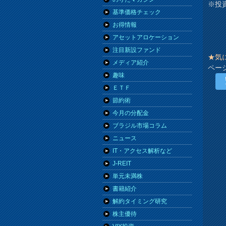
※投
基準価格チェック
お得情報
アセットアロケーション
注目新設ファンド
★気
メディア紹介
ペー
趣味
ＥＴＦ
節約術
今月の分配金
ブラジル市場コラム
ニュース
IT・アクセス解析など
J-REIT
単元未満株
書籍紹介
解約タイミング研究
株主優待