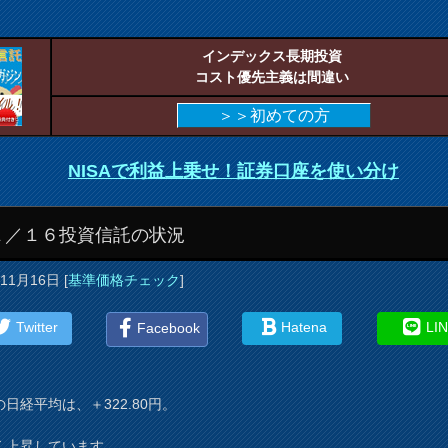
インデックス長期投資
コスト優先主義は間違い
＞＞初めての方
NISAで利益上乗せ！証券口座を使い分け
１／１６投資信託の状況
年11月16日
[
基準価格チェック
]
Twitter
Hatena
LI
Facebook
日経平均は、＋322.80円。
く上昇しています。