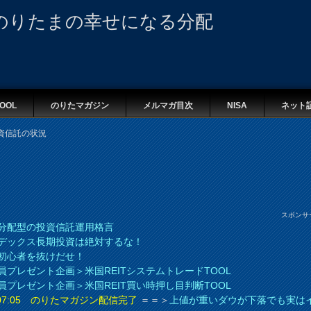
のりたまの幸せになる分配
OOL
のりたマガジン
メルマガ目次
NISA
ネット
資信託の状況
スポンサ
分配型の投資信託運用格言
デックス長期投資は絶対するな！
初心者を抜けだせ！
員プレゼント企画＞米国REITシステムトレードTOOL
員プレゼント企画＞米国REIT買い時押し目判断TOOL
8 07:05 のりたマガジン配信完了
＝＝＞
上値が重いダウが下落でも実は