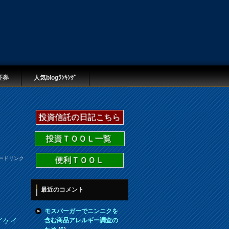
証券
人気blogﾗﾝｷﾝｸﾞ
投資信託の日記こちら
投資ＴＯＯＬ一覧
ードリンク
便利ＴＯＯＬ
最近のコメント
モスバーガーでニンニクを
含む商品アレルギー調査の
イケイ