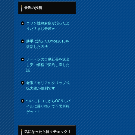
最近の投稿
コリン性蕁麻疹が治ったよ
うだ？まじ奇跡ｗ
勝手に消えたOffice2016を
復活した方法
ノートンの自動延長を返金
し安い価格で契約し直した
話
老眼？セリアのクリップ式
拡大鏡が便利です
ついにドコモからOCNモバ
イルに乗り換えて不労所得
ゲット！
気になったら日々チェック！