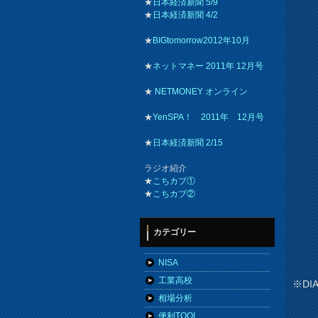
★
日本経済新聞 5/9
★
日本経済新聞 4/2
★
BIGtomorrow2012年10月
★
ネットマネー 2011年 12月号
★
NETMONEY オンライン
★
YenSPA！ 2011年 12月号
★
日本経済新聞 2/15
ラジオ紹介
★
こちカブ①
★
こちカブ②
カテゴリー
NISA
工業高校
※DI
相場分析
便利TOOL