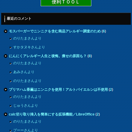
便利ＴＯＯＬ
最近のコメント
モスバーガーでニンニクを含む商品アレルギー調査のため
(
6
)
のりたまさんより
すかタヌキさんより
にんにくアレルギー人生と後悔。痩せの原因も？
(
8
)
のりたまさんより
あみさんより
のりたまさんより
プリマハム香薫はニンニクを使用！アルトバイエルンは不使用
(
2
)
のりたまさんより
じゅうさんより
calc切り取り挿入を簡単にする拡張機能／LibreOffice
(
2
)
のりたまさんより
プーーさんより