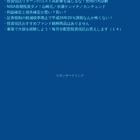
・
投資信託リターンのコスト高影響を論じるな！世間の大誤解
・
NISA長期投資ダメ！山崎元／水瀬ケンイチ／カンチュンド
・
利益確定と損失確定が悪い？良い？
・
証券税制の軽減税率廃止で平成26年20％課税なんか怖くない！
・
投資信託おすすめファンド銘柄商品はありません
・
暴落で大損を経験しよう！毎月分配型投資信託お答えします（１４）
スポンサードリンク