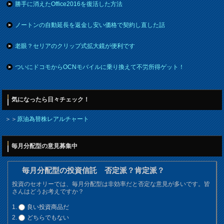
勝手に消えたOffice2016を復活した方法
ノートンの自動延長を返金し安い価格で契約し直した話
老眼？セリアのクリップ式拡大鏡が便利です
ついにドコモからOCNモバイルに乗り換えて不労所得ゲット！
気になったら日々チェック！
＞＞
原油為替株レアルチャート
毎月分配型の意見募集中
毎月分配型の投資信託 否定派？肯定派？
投資のセオリーでは、毎月分配型は非効率だと否定な意見が多いです。皆
さんはどうお考えですか？
良い投資商品だ
どちらでもない