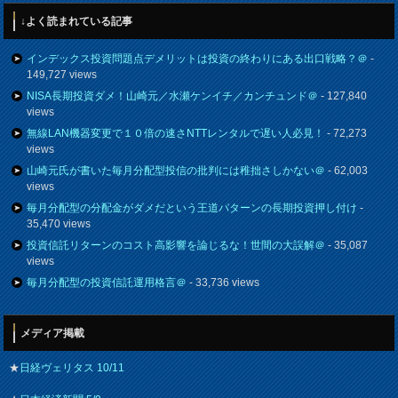
↓よく読まれている記事
インデックス投資問題点デメリットは投資の終わりにある出口戦略？＠
-
149,727 views
NISA長期投資ダメ！山崎元／水瀬ケンイチ／カンチュンド＠
- 127,840
views
無線LAN機器変更で１０倍の速さNTTレンタルで遅い人必見！
- 72,273
views
山崎元氏が書いた毎月分配型投信の批判には稚拙さしかない＠
- 62,003
views
毎月分配型の分配金がダメだという王道パターンの長期投資押し付け
-
35,470 views
投資信託リターンのコスト高影響を論じるな！世間の大誤解＠
- 35,087
views
毎月分配型の投資信託運用格言＠
- 33,736 views
メディア掲載
★
日経ヴェリタス 10/11