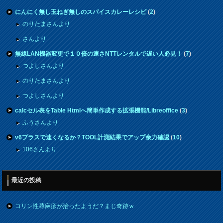
にんにく無し玉ねぎ無しのスパイスカレーレシピ
(
2
)
のりたまさんより
さんより
無線LAN機器変更で１０倍の速さNTTレンタルで遅い人必見！
(
7
)
つよしさんより
のりたまさんより
つよしさんより
calcセル表をTable Htmlへ簡単作成する拡張機能/Libreoffice
(
3
)
ふうさんより
v6プラスで速くなるか？TOOL計測結果でアップ余力確認
(
10
)
106さんより
最近の投稿
コリン性蕁麻疹が治ったようだ？まじ奇跡ｗ