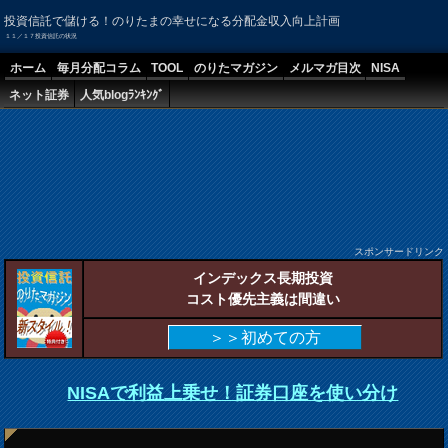
投資信託で儲ける！のりたまの幸せになる分配金収入向上計画
１１／１７投資信託の状況
ホーム
毎月分配コラム
TOOL
のりたマガジン
メルマガ目次
NISA
ネット証券
人気blogﾗﾝｷﾝｸﾞ
スポンサードリンク
インデックス長期投資
コスト優先主義は間違い
＞＞初めての方
NISAで利益上乗せ！証券口座を使い分け