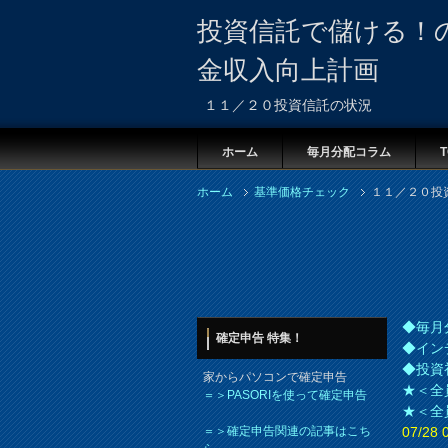
投資信託で儲ける！
金収入向上計画
１１／２０投資信託の状況
ホーム
毎月分配コラム
T
ホーム
基準価格チェック
１１／２０投
◆毎月
確定申告 特集！
◆イン
◆投資
家からパソコンで確定申告
★＜全
＝＞PASORIを使って確定申告
★＜全
＝＞確定申告関連の記事はこち
07/2