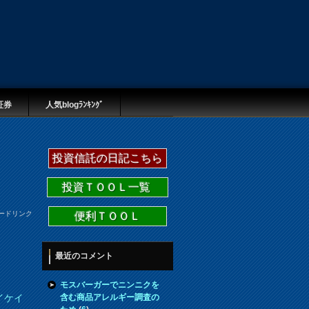
証券
人気blogﾗﾝｷﾝｸﾞ
投資信託の日記こちら
投資ＴＯＯＬ一覧
ードリンク
便利ＴＯＯＬ
最近のコメント
モスバーガーでニンニクを
含む商品アレルギー調査の
イケイ