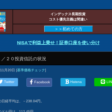
インデックス長期投資
コスト優先主義は間違い
＞＞初めての方
NISAで利益上乗せ！証券口座を使い分け
１／２０投資信託の状況
年11月20日
[
基準価格チェック
]
Twitter
Hatena
LI
Facebook
日経平均は、－238.04円。
ドル円は、112.45円。