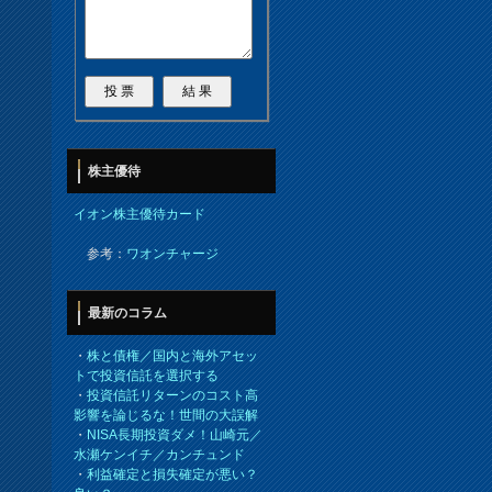
株主優待
イオン株主優待カード
参考：
ワオンチャージ
最新のコラム
・
株と債権／国内と海外アセッ
トで投資信託を選択する
・
投資信託リターンのコスト高
影響を論じるな！世間の大誤解
・
NISA長期投資ダメ！山崎元／
水瀬ケンイチ／カンチュンド
・
利益確定と損失確定が悪い？