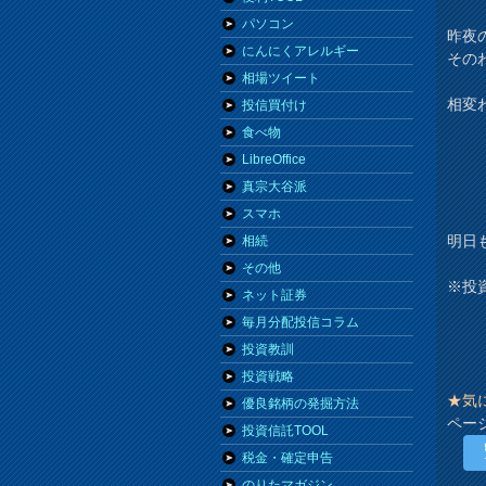
パソコン
昨夜
にんにくアレルギー
その
相場ツイート
相変
投信買付け
食べ物
LibreOffice
真宗大谷派
スマホ
明日
相続
その他
※投
ネット証券
毎月分配投信コラム
投資教訓
投資戦略
★気
優良銘柄の発掘方法
ペー
投資信託TOOL
税金・確定申告
のりたマガジン