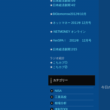
★
日本経済新聞 5/9
★
日本経済新聞 4/2
★
BIGtomorrow2012年10月
★
ネットマネー 2011年 12月号
★
NETMONEY オンライン
★
YenSPA！ 2011年 12月号
★
日本経済新聞 2/15
ラジオ紹介
★
こちカブ①
★
こちカブ②
カテゴリー
今日
NISA
工業高校
相場分析
便利TOOL