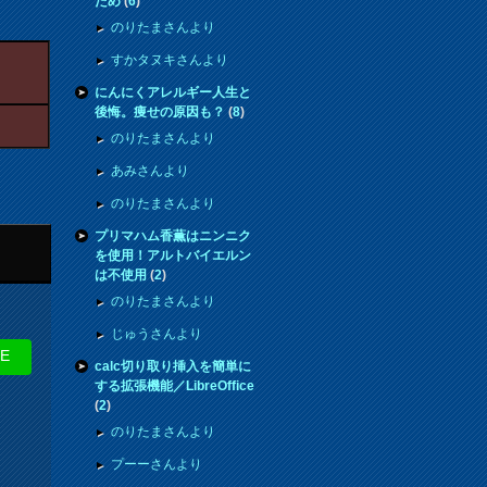
ため
(
6
)
のりたまさんより
すかタヌキさんより
にんにくアレルギー人生と
後悔。痩せの原因も？
(
8
)
のりたまさんより
あみさんより
のりたまさんより
プリマハム香薫はニンニク
を使用！アルトバイエルン
は不使用
(
2
)
のりたまさんより
じゅうさんより
NE
calc切り取り挿入を簡単に
する拡張機能／LibreOffice
(
2
)
のりたまさんより
プーーさんより