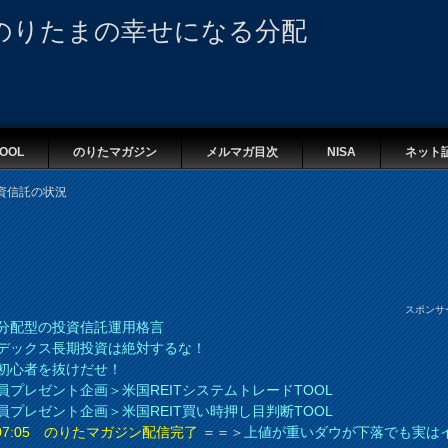
のりたまの幸せになる分配
OOL
のりたマガジン
メルマガ目次
NISA
ネット
資信託の状況
スポンサ
分配型の投資信託運用格言
デックス長期投資は絶対するな！
初心者を抜けだせ！
員プレゼント企画＞米国REITシステムトレードTOOL
員プレゼント企画＞米国REIT買い時押し目判断TOOL
8 07:05 のりたマガジン配信完了
＝＝＞
上値が重いダウが下落でも実は