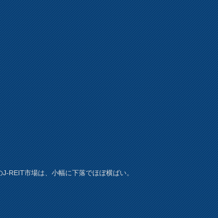
のJ-REIT市場は、小幅に下落でほぼ横ばい。