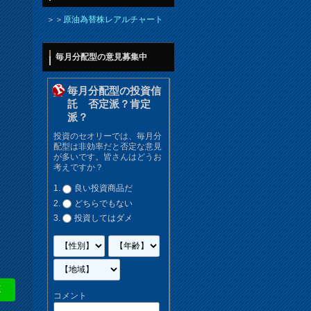
＞＞
原油為替株レアルチャート
毎月分配型の意見募集中
毎月分配型の投資信
託 否定派？肯定
派？
投資のセオリーでは、毎月分
配型は非効率だと否定な意見
が多いです。皆さんはどうお
考えですか？
良い投資商品だ
どちらでもない
投資してはダメ
E
コメント