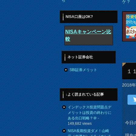
ら
ケ？
NISA口座はOK?
NISAキャンペーン比
較
ネット証券会社
SBI証券メリット
１
2018
↓よく読まれている記事
インデックス投資問題点デ
メリットは投資の終わりに
ある出口戦略？＠
-
今日の
149,682 views
NISA長期投資ダメ！山崎
現在の