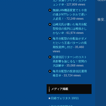
元／水瀬ケンイチ／カンチ
ュンド＠
- 127,809 views
無線LAN機器変更で１０倍
の速さNTTレンタルで遅い
人必見！
- 72,249 views
株安
山崎元氏が書いた毎月分配
型投信の批判には稚拙さし
かない＠
- 61,974 views
毎月分配型の分配金がダメ
だという王道パターンの長
期投資押し付け
- 35,460
views
投資信託リターンのコスト
高影響を論じるな！世間の
大誤解＠
- 35,068 views
毎月分配型の投資信託運用
格言＠
- 33,724 views
メディア掲載
★
日経ヴェリタス 10/11