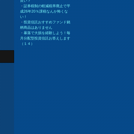
良い？
・
証券税制の軽減税率廃止で平
成26年20％課税なんか怖くな
い！
・
投資信託おすすめファンド銘
柄商品はありません
・
暴落で大損を経験しよう！毎
月分配型投資信託お答えします
（１４）