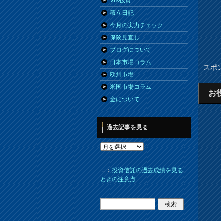
VIX投資
積立日記
今月の実力チェック
保険見直し
ブログについて
日本市場コラム
スポ
欧州市場
米国市場コラム
お
金について
過去記事を見る
＝＞
投資信託の過去成績を見る
ときの注意点