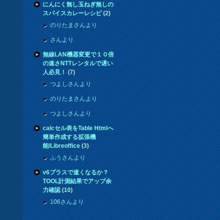
にんにく無し玉ねぎ無しの
スパイスカレーレシピ
(
2
)
のりたまさんより
さんより
無線LAN機器変更で１０倍
の速さNTTレンタルで遅い
人必見！
(
7
)
つよしさんより
のりたまさんより
つよしさんより
calcセル表をTable Htmlへ
簡単作成する拡張機
能/Libreoffice
(
3
)
ふうさんより
v6プラスで速くなるか？
TOOL計測結果でアップ余
力確認
(
10
)
106さんより