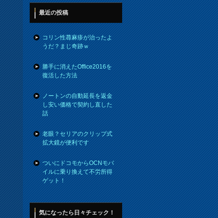
最近の投稿
コリン性蕁麻疹が治ったよ
うだ？まじ奇跡ｗ
勝手に消えたOffice2016を
復活した方法
ノートンの自動延長を返金
し安い価格で契約し直した
話
老眼？セリアのクリップ式
拡大鏡が便利です
ついにドコモからOCNモバ
イルに乗り換えて不労所得
ゲット！
気になったら日々チェック！