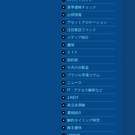
基準価格チェック
お得情報
アセットアロケーション
注目新設ファンド
メディア紹介
趣味
ＥＴＦ
節約術
今月の分配金
ブラジル市場コラム
ニュース
IT・アクセス解析など
J-REIT
単元未満株
書籍紹介
解約タイミング研究
株主優待