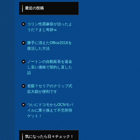
最近の投稿
コリン性蕁麻疹が治ったよ
うだ？まじ奇跡ｗ
勝手に消えたOffice2016を
復活した方法
ノートンの自動延長を返金
し安い価格で契約し直した
話
老眼？セリアのクリップ式
拡大鏡が便利です
ついにドコモからOCNモバ
イルに乗り換えて不労所得
ゲット！
気になったら日々チェック！