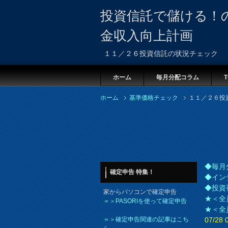
投資信託で儲ける！
金収入向上計画
１１／２６投資信託の状況チェック
ホーム
毎月分配コラム
T
ホーム
基準価格チェック
１１／２６投
◆毎月
確定申告 特集！
◆イン
◆投資
家からパソコンで確定申告
★＜全
＝＞PASORIを使って確定申告
★＜全
＝＞確定申告関連の記事はこち
07/2