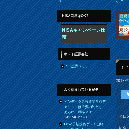
ら
ケ？
NISA口座はOK?
NISAキャンペーン比
較
ネット証券会社
SBI証券メリット
１
2014
↓よく読まれている記事
インデックス投資問題点デ
メリットは投資の終わりに
ある出口戦略？＠
-
今日
149,746 views
NISA長期投資ダメ！山崎
相変