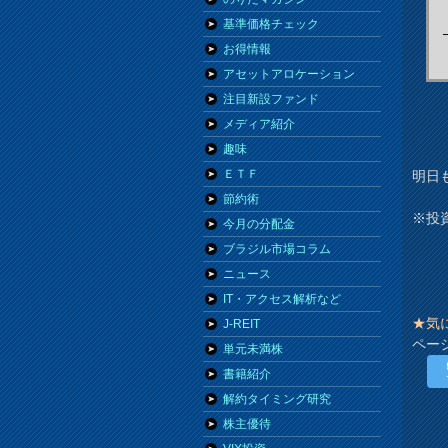
基準価格チェック
お得情報
アセットアロケーション
注目新設ファンド
メディア紹介
趣味
ＥＴＦ
明日
節約術
※投
今月の分配金
ブラジル市場コラム
ニュース
IT・アクセス解析など
★気
J-REIT
ペー
単元未満株
書籍紹介
解約タイミング研究
株主優待