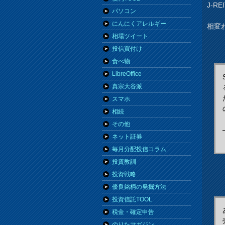
J-R
パソコン
にんにくアレルギー
相変
相場ツイート
投信買付け
食べ物
LibreOffice
真宗大谷派
スマホ
相続
その他
ネット証券
毎月分配投信コラム
投資教訓
投資戦略
優良銘柄の発掘方法
投資信託TOOL
税金・確定申告
のりたマガジン