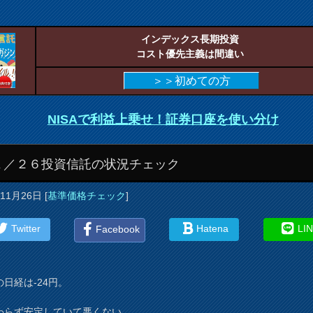
インデックス長期投資
コスト優先主義は間違い
＞＞初めての方
NISAで利益上乗せ！証券口座を使い分け
１／２６投資信託の状況チェック
年11月26日
[
基準価格チェック
]
Twitter
Hatena
LI
Facebook
の日経は-24円。
わらず安定していて悪くない。