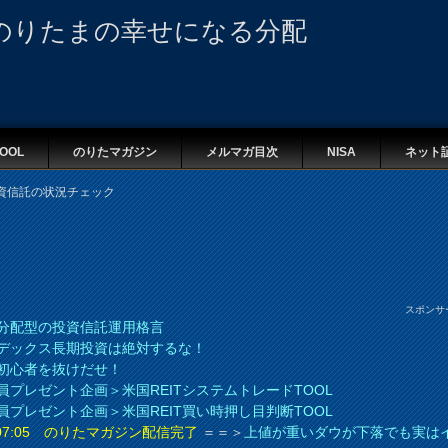
のりたまの幸せになる分配
OOL
のりたマガジン
メルマガ目次
NISA
ネット
資信託の状況チェック
スポンサ
分配型の投資信託運用格言
デックス長期投資は絶対するな！
初心者を抜けだせ！
員プレゼント企画＞米国REITシステムトレードTOOL
員プレゼント企画＞米国REIT買い時押し目判断TOOL
8 07:05 のりたマガジン配信完了
＝＝＞
上値が重いダウが下落でも実は