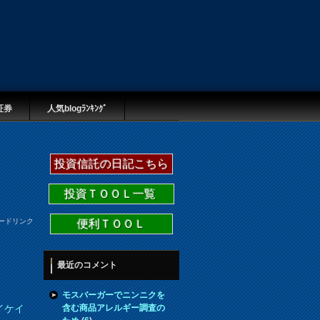
証券
人気blogﾗﾝｷﾝｸﾞ
投資信託の日記こちら
投資ＴＯＯＬ一覧
ードリンク
便利ＴＯＯＬ
最近のコメント
モスバーガーでニンニクを
含む商品アレルギー調査の
イケイ