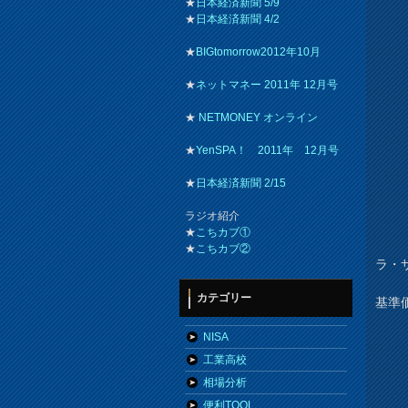
★
日本経済新聞 5/9
★
日本経済新聞 4/2
★
BIGtomorrow2012年10月
★
ネットマネー 2011年 12月号
★
NETMONEY オンライン
★
YenSPA！ 2011年 12月号
★
日本経済新聞 2/15
ラジオ紹介
★
こちカブ①
★
こちカブ②
ラ・
カテゴリー
基準
NISA
工業高校
相場分析
便利TOOL