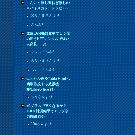
にんにく無し玉ねぎ無しの
スパイスカレーレシピ
(
2
)
のりたまさんより
さんより
無線LAN機器変更で１０倍
の速さNTTレンタルで遅い
人必見！
(
7
)
つよしさんより
のりたまさんより
つよしさんより
calcセル表をTable Htmlへ
簡単作成する拡張機
能/Libreoffice
(
3
)
ふうさんより
v6プラスで速くなるか？
TOOL計測結果でアップ余
力確認
(
10
)
106さんより