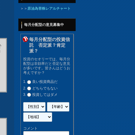
＞＞
原油為替株レアルチャート
毎月分配型の意見募集中
毎月分配型の投資信
託 否定派？肯定
で
派？
新
投資のセオリーでは、毎月分
配型は非効率だと否定な意見
が多いです。皆さんはどうお
考えですか？
良い投資商品だ
どちらでもない
投資してはダメ
コメント