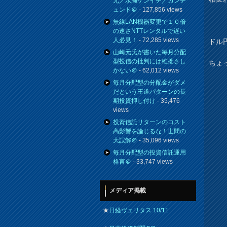
元／水瀬ケンイチ／カンチ
ュンド＠
- 127,856 views
無線LAN機器変更で１０倍
の速さNTTレンタルで遅い
人必見！
- 72,285 views
ドル円
山崎元氏が書いた毎月分配
型投信の批判には稚拙さし
ちょ
かない＠
- 62,012 views
毎月分配型の分配金がダメ
だという王道パターンの長
期投資押し付け
- 35,476
views
投資信託リターンのコスト
高影響を論じるな！世間の
大誤解＠
- 35,096 views
毎月分配型の投資信託運用
格言＠
- 33,747 views
メディア掲載
★
日経ヴェリタス 10/11