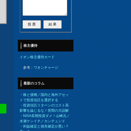
株主優待
イオン株主優待カード
参考：
ワオンチャージ
最新のコラム
・
株と債権／国内と海外アセッ
トで投資信託を選択する
・
投資信託リターンのコスト高
E
影響を論じるな！世間の大誤解
・
NISA長期投資ダメ！山崎元／
水瀬ケンイチ／カンチュンド
・
利益確定と損失確定が悪い？