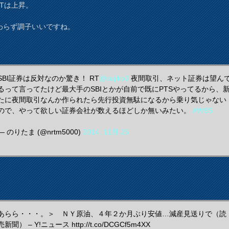
EITは上昇。
わらず調子いいですね。
SBI証券は反対なのか驚き！ RT
@sujiko3
夜間取引、ネット証券は望ん
るって言ってたけど最大手のSBIとかが自前で既にPTSやってるから、
たに夜間取引なんか作られたら先行投資無駄になるから乗り気じゃない
ので、やって欲しい証券会社が数えるほどしか無いみたい。
#WBS
— のりたま (@nrtm5000)
2014, 11月 25
あらら・・・。＞ ＮＹ原油、４年２か月ぶり安値…減産見送りで（読
売新聞） – Y!ニュース http://t.co/DCGCf5m4XX