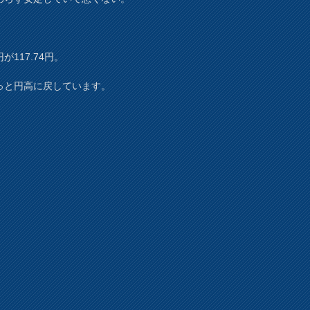
が117.74円。
っと円高に戻しています。