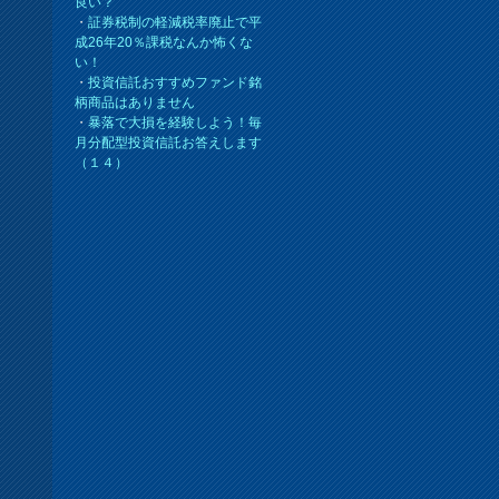
良い？
・
証券税制の軽減税率廃止で平
成26年20％課税なんか怖くな
い！
・
投資信託おすすめファンド銘
柄商品はありません
・
暴落で大損を経験しよう！毎
月分配型投資信託お答えします
（１４）