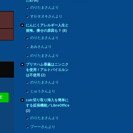
ため
(
6
)
のりたまさんより
すかタヌキさんより
にんにくアレルギー人生と
後悔。痩せの原因も？
(
8
)
のりたまさんより
あみさんより
のりたまさんより
プリマハム香薫はニンニク
を使用！アルトバイエルン
は不使用
(
2
)
のりたまさんより
じゅうさんより
NE
calc切り取り挿入を簡単に
する拡張機能／LibreOffice
(
2
)
のりたまさんより
プーーさんより