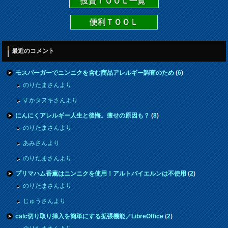
投資ＴＯＯＬ一覧
便利ＴＯＯＬ
最近のコメント
モスバーガーでニンニクを含む商品アレルギー調査のため
(
6
)
のりたまさんより
すかタヌキさんより
にんにくアレルギー人生と後悔。痩せの原因も？
(
8
)
のりたまさんより
あみさんより
のりたまさんより
プリマハム香薫はニンニクを使用！アルトバイエルンは不使用
(
2
)
のりたまさんより
じゅうさんより
calc切り取り挿入を簡単にする拡張機能／LibreOffice
(
2
)