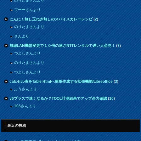
のりたまさんより
プーーさんより
にんにく無し玉ねぎ無しのスパイスカレーレシピ
(
2
)
のりたまさんより
さんより
無線LAN機器変更で１０倍の速さNTTレンタルで遅い人必見！
(
7
)
つよしさんより
のりたまさんより
つよしさんより
calcセル表をTable Htmlへ簡単作成する拡張機能/Libreoffice
(
3
)
ふうさんより
v6プラスで速くなるか？TOOL計測結果でアップ余力確認
(
10
)
106さんより
最近の投稿