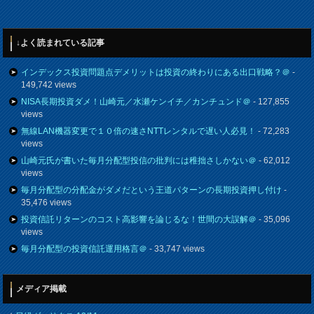
↓よく読まれている記事
インデックス投資問題点デメリットは投資の終わりにある出口戦略？＠
-
149,742 views
NISA長期投資ダメ！山崎元／水瀬ケンイチ／カンチュンド＠
- 127,855
views
無線LAN機器変更で１０倍の速さNTTレンタルで遅い人必見！
- 72,283
views
山崎元氏が書いた毎月分配型投信の批判には稚拙さしかない＠
- 62,012
views
毎月分配型の分配金がダメだという王道パターンの長期投資押し付け
-
35,476 views
投資信託リターンのコスト高影響を論じるな！世間の大誤解＠
- 35,096
views
毎月分配型の投資信託運用格言＠
- 33,747 views
メディア掲載