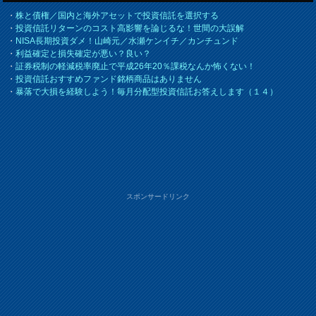
・
株と債権／国内と海外アセットで投資信託を選択する
・
投資信託リターンのコスト高影響を論じるな！世間の大誤解
・
NISA長期投資ダメ！山崎元／水瀬ケンイチ／カンチュンド
・
利益確定と損失確定が悪い？良い？
・
証券税制の軽減税率廃止で平成26年20％課税なんか怖くない！
・
投資信託おすすめファンド銘柄商品はありません
・
暴落で大損を経験しよう！毎月分配型投資信託お答えします（１４）
スポンサードリンク