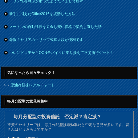
コリン性蕁麻疹が治ったようだ？まじ奇跡ｗ
勝手に消えたOffice2016を復活した方法
ノートンの自動延長を返金し安い価格で契約し直した話
老眼？セリアのクリップ式拡大鏡が便利です
ついにドコモからOCNモバイルに乗り換えて不労所得ゲット！
気になったら日々チェック！
＞＞
原油為替株レアルチャート
毎月分配型の意見募集中
毎月分配型の投資信託 否定派？肯定派？
投資のセオリーでは、毎月分配型は非効率だと否定な意見が多いです。皆
さんはどうお考えですか？