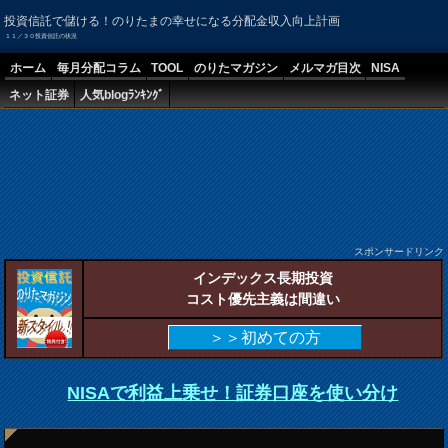
投資信託で儲ける！のりたまの幸せになる分配金収入向上計画
１１／３０投資信託の状況
ホーム
毎月分配コラム
TOOL
のりたマガジン
メルマガ目次
NISA
ネット証券
人気blogﾗﾝｷﾝｸﾞ
スポンサードリンク
インデックス長期投資
コスト優先主義は間違い
＞＞初めての方
NISAで利益上乗せ！証券口座を使い分け