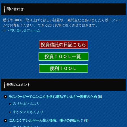
問い合わせ
返信率100％！取り上げて欲しい話題や、 疑問点などありましたら以下フォー
ムでお寄せください。 できるだけ真摯に答えさせて頂きます。
＝＞
問い合わせフォーム
投資信託の日記こちら
投資ＴＯＯＬ一覧
便利ＴＯＯＬ
最近のコメント
モスバーガーでニンニクを含む商品アレルギー調査のため
(
6
)
のりたまさんより
すかタヌキさんより
にんにくアレルギー人生と後悔。痩せの原因も？
(
8
)