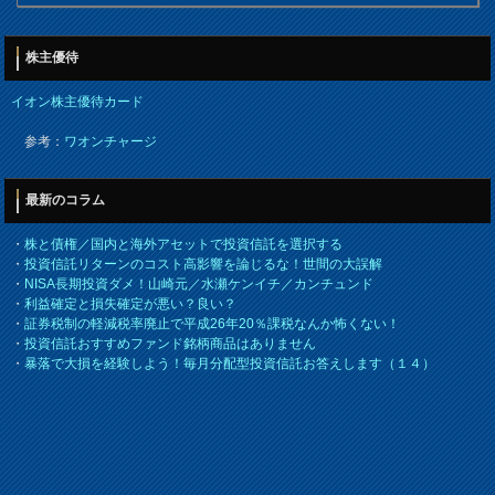
株主優待
イオン株主優待カード
参考：
ワオンチャージ
最新のコラム
・
株と債権／国内と海外アセットで投資信託を選択する
・
投資信託リターンのコスト高影響を論じるな！世間の大誤解
・
NISA長期投資ダメ！山崎元／水瀬ケンイチ／カンチュンド
・
利益確定と損失確定が悪い？良い？
・
証券税制の軽減税率廃止で平成26年20％課税なんか怖くない！
・
投資信託おすすめファンド銘柄商品はありません
・
暴落で大損を経験しよう！毎月分配型投資信託お答えします（１４）