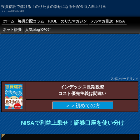
投資信託で儲ける！のりたまの幸せになる分配金収入向上計画
１１／３０投資信託の状況
ホーム
毎月分配コラム
TOOL
のりたマガジン
メルマガ目次
NISA
ネット証券
人気blogﾗﾝｷﾝｸﾞ
スポンサードリンク
インデックス長期投資
コスト優先主義は間違い
＞＞初めての方
NISAで利益上乗せ！証券口座を使い分け