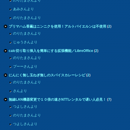
のりたまさんより
あみさんより
のりたまさんより
プリマハム香薫はニンニクを使用！アルトバイエルンは不使用
(
2
)
のりたまさんより
じゅうさんより
calc切り取り挿入を簡単にする拡張機能／LibreOffice
(
2
)
のりたまさんより
プーーさんより
にんにく無し玉ねぎ無しのスパイスカレーレシピ
(
2
)
のりたまさんより
さんより
無線LAN機器変更で１０倍の速さNTTレンタルで遅い人必見！
(
7
)
つよしさんより
のりたまさんより
つよしさんより