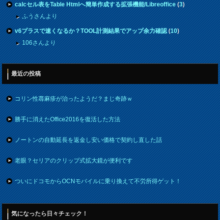
calcセル表をTable Htmlへ簡単作成する拡張機能/Libreoffice
(
3
)
ふうさんより
v6プラスで速くなるか？TOOL計測結果でアップ余力確認
(
10
)
106さんより
最近の投稿
コリン性蕁麻疹が治ったようだ？まじ奇跡ｗ
勝手に消えたOffice2016を復活した方法
ノートンの自動延長を返金し安い価格で契約し直した話
老眼？セリアのクリップ式拡大鏡が便利です
ついにドコモからOCNモバイルに乗り換えて不労所得ゲット！
気になったら日々チェック！