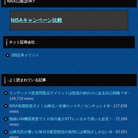
NISA口座はOK?
NISAキャンペーン比較
ネット証券会社
SBI証券メリット
↓よく読まれている記事
インデックス投資問題点デメリットは投資の終わりにある出口戦略？＠
-
149,719 views
NISA長期投資ダメ！山崎元／水瀬ケンイチ／カンチュンド＠
- 127,838
views
無線LAN機器変更で１０倍の速さNTTレンタルで遅い人必見！
- 72,268
views
山崎元氏が書いた毎月分配型投信の批判には稚拙さしかない＠
- 62,001
views