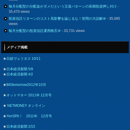
毎月分配型の分配金がダメだという王道パターンの長期投資押し付け
-
35,470 views
投資信託リターンのコスト高影響を論じるな！世間の大誤解＠
- 35,085
views
毎月分配型の投資信託運用格言＠
- 33,731 views
メディア掲載
★
日経ヴェリタス 10/11
★
日本経済新聞 5/9
★
日本経済新聞 4/2
★
BIGtomorrow2012年10月
★
ネットマネー 2011年 12月号
★
NETMONEY オンライン
★
YenSPA！ 2011年 12月号
★
日本経済新聞 2/15