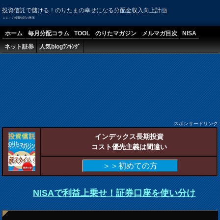
投資信託で儲ける！のりたまの幸せになる分配金収入向上計画
１１／７投資信託の状況
ホーム
毎月分配コラム
TOOL
のりたマガジン
メルマガ目次
NISA
ネット証券
人気blogﾗﾝｷﾝｸﾞ
スポンサードリンク
インデックス長期投資
コスト優先主義は間違い
＞＞初めての方
NISAで利益上乗せ！証券口座を使い分け