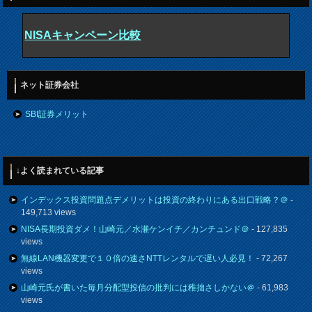
NISAキャンペーン比較
ネット証券会社
SBI証券メリット
↓よく読まれている記事
インデックス投資問題点デメリットは投資の終わりにある出口戦略？＠
-
149,713 views
NISA長期投資ダメ！山崎元／水瀬ケンイチ／カンチュンド＠
- 127,835
views
無線LAN機器変更で１０倍の速さNTTレンタルで遅い人必見！
- 72,267
views
山崎元氏が書いた毎月分配型投信の批判には稚拙さしかない＠
- 61,983
views