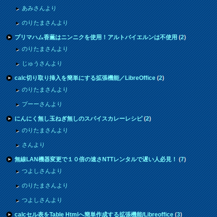
あみさんより
のりたまさんより
プリマハム香薫はニンニクを使用！アルトバイエルンは不使用
(
2
)
のりたまさんより
じゅうさんより
calc切り取り挿入を簡単にする拡張機能／LibreOffice
(
2
)
のりたまさんより
プーーさんより
にんにく無し玉ねぎ無しのスパイスカレーレシピ
(
2
)
のりたまさんより
さんより
無線LAN機器変更で１０倍の速さNTTレンタルで遅い人必見！
(
7
)
つよしさんより
のりたまさんより
つよしさんより
calcセル表をTable Htmlへ簡単作成する拡張機能/Libreoffice
(
3
)