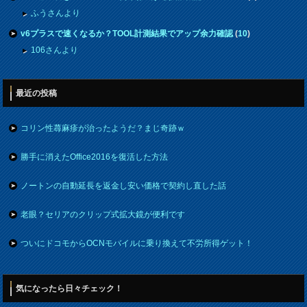
ふうさんより
v6プラスで速くなるか？TOOL計測結果でアップ余力確認
(
10
)
106さんより
最近の投稿
コリン性蕁麻疹が治ったようだ？まじ奇跡ｗ
勝手に消えたOffice2016を復活した方法
ノートンの自動延長を返金し安い価格で契約し直した話
老眼？セリアのクリップ式拡大鏡が便利です
ついにドコモからOCNモバイルに乗り換えて不労所得ゲット！
気になったら日々チェック！