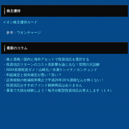
株主優待
イオン株主優待カード
参考：
ワオンチャージ
最新のコラム
・
株と債権／国内と海外アセットで投資信託を選択する
・
投資信託リターンのコスト高影響を論じるな！世間の大誤解
・
NISA長期投資ダメ！山崎元／水瀬ケンイチ／カンチュンド
・
利益確定と損失確定が悪い？良い？
・
証券税制の軽減税率廃止で平成26年20％課税なんか怖くない！
・
投資信託おすすめファンド銘柄商品はありません
・
暴落で大損を経験しよう！毎月分配型投資信託お答えします（１４）