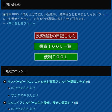
問い合わせ
返信率100％！取り上げて欲しい話題や、 疑問点などありましたら以下フォー
ムでお寄せください。 できるだけ真摯に答えさせて頂きます。
＝＞
問い合わせフォーム
投資信託の日記こちら
投資ＴＯＯＬ一覧
便利ＴＯＯＬ
最近のコメント
モスバーガーでニンニクを含む商品アレルギー調査のため
(
6
)
のりたまさんより
すかタヌキさんより
にんにくアレルギー人生と後悔。痩せの原因も？
(
8
)
のりたまさんより