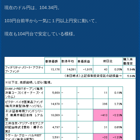
現在のドル円は、104.34円。
103円台前半から一気に１円以上円安に動いて、
現在も104円台で安定している模様。