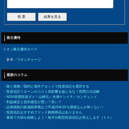
株主優待
イオン株主優待カード
参考：
ワオンチャージ
最新のコラム
・
株と債権／国内と海外アセットで投資信託を選択する
・
投資信託リターンのコスト高影響を論じるな！世間の大誤解
・
NISA長期投資ダメ！山崎元／水瀬ケンイチ／カンチュンド
・
利益確定と損失確定が悪い？良い？
・
証券税制の軽減税率廃止で平成26年20％課税なんか怖くない！
・
投資信託おすすめファンド銘柄商品はありません
・
暴落で大損を経験しよう！毎月分配型投資信託お答えします（１４）