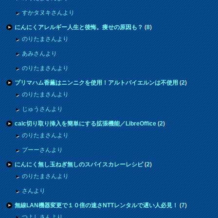
すかタヌキさんより
にんにくアレルギー人生と後悔。痩せの原因も？
(
8
)
のりたまさんより
あみさんより
のりたまさんより
プリマハム香薫はニンニクを使用！アルトバイエルンは不使用
(
2
)
のりたまさんより
じゅうさんより
calc切り取り挿入を簡単にする拡張機能／LibreOffice
(
2
)
のりたまさんより
プーーさんより
にんにく無し玉ねぎ無しのスパイスカレーレシピ
(
2
)
のりたまさんより
さんより
無線LAN機器変更で１０倍の速さNTTレンタルで遅い人必見！
(
7
)
つよしさんより