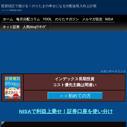
投資信託で儲ける！のりたまの幸せになる分配金収入向上計画
１２／０３投資信託の状況
ホーム
毎月分配コラム
TOOL
のりたマガジン
メルマガ目次
NISA
ネット証券
人気blogﾗﾝｷﾝｸﾞ
スポンサードリンク
インデックス長期投資
コスト優先主義は間違い
＞＞初めての方
NISAで利益上乗せ！証券口座を使い分け