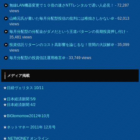
無線LAN機器変更で１０倍の速さNTTレンタルで遅い人必見！
- 72,287
views
山崎元氏が書いた毎月分配型投信の批判には稚拙さしかない＠
- 62,013
views
毎月分配型の分配金がダメだという王道パターンの長期投資押し付け
-
35,481 views
投資信託リターンのコスト高影響を論じるな！世間の大誤解＠
- 35,099
views
毎月分配型の投資信託運用格言＠
- 33,749 views
メディア掲載
★
日経ヴェリタス 10/11
★
日本経済新聞 5/9
★
日本経済新聞 4/2
★
BIGtomorrow2012年10月
★
ネットマネー 2011年 12月号
★
NETMONEY オンライン