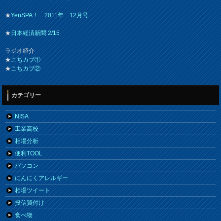
★
YenSPA！ 2011年 12月号
★
日本経済新聞 2/15
ラジオ紹介
★
こちカブ①
★
こちカブ②
カテゴリー
NISA
工業高校
相場分析
便利TOOL
パソコン
にんにくアレルギー
相場ツイート
投信買付け
食べ物