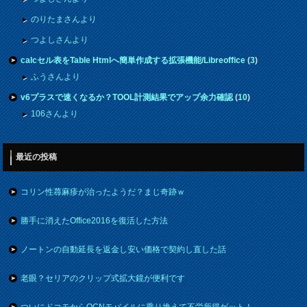
のりたまさんより
つよしさんより
calcセル表をTable Htmlへ簡単作成する拡張機能/Libreoffice
(
3
)
ふうさんより
v6プラスで速くなるか？TOOL計測結果でアップ余力確認
(
10
)
106さんより
最近の投稿
コリン性蕁麻疹が治ったようだ？まじ奇跡ｗ
勝手に消えたOffice2016を復活した方法
ノートンの自動延長を返金し安い価格で契約し直した話
老眼？セリアのクリップ式拡大鏡が便利です