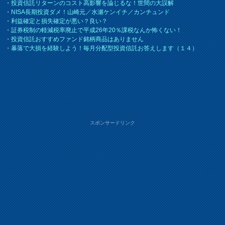
・
投資信託リターンのコスト高影響を論じるな！世間の大誤解
・
NISA長期投資ダメ！山崎元／水瀬ケンイチ／カンチュンド
・
利益確定と損失確定が悪い？良い？
・
証券税制の軽減税率廃止で平成26年20％課税なんか怖くない！
・
投資信託おすすめファンド銘柄商品はありません
・
暴落で大損を経験しよう！毎月分配型投資信託お答えします（１４）
スポンサードリンク