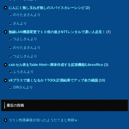
にんにく無し玉ねぎ無しのスパイスカレーレシピ
(
2
)
のりたまさんより
さんより
無線LAN機器変更で１０倍の速さNTTレンタルで遅い人必見！
(
7
)
つよしさんより
のりたまさんより
つよしさんより
calcセル表をTable Htmlへ簡単作成する拡張機能/Libreoffice
(
3
)
ふうさんより
v6プラスで速くなるか？TOOL計測結果でアップ余力確認
(
10
)
106さんより
最近の投稿
コリン性蕁麻疹が治ったようだ？まじ奇跡ｗ