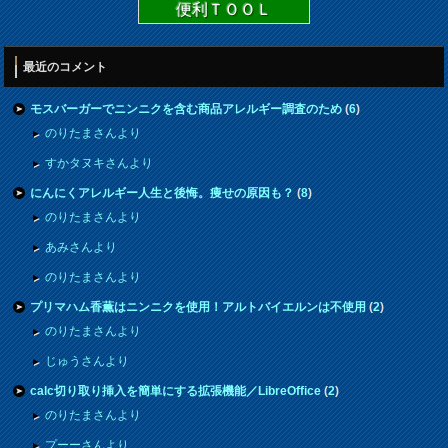
便利ＴＯＯＬ
最近のコメント
モスバーガーでニンニクを含む商品アレルギー調査のため
(
6
)
のりたまさんより
すかタヌキさんより
にんにくアレルギー人生と後悔。痩せの原因も？
(
8
)
のりたまさんより
あみさんより
のりたまさんより
プリマハム香薫はニンニクを使用！アルトバイエルンは不使用
(
2
)
のりたまさんより
じゅうさんより
calc切り取り挿入を簡単にする拡張機能／LibreOffice
(
2
)
のりたまさんより
プーーさんより