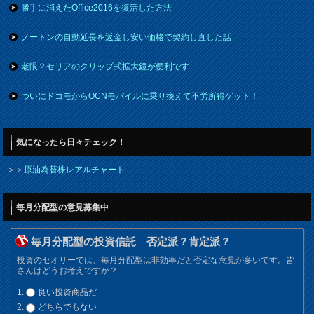
勝手に消えたOffice2016を復活した方法
ノートンの自動延長を返金し安い価格で契約し直した話
老眼？セリアのクリップ式拡大鏡が便利です
ついにドコモからOCNモバイルに乗り換えて不労所得ゲット！
気になったら日々チェック！
＞＞
原油為替株レアルチャート
毎月分配型の意見募集中
毎月分配型の投資信託 否定派？肯定派？
投資のセオリーでは、毎月分配型は非効率だと否定な意見が多いです。皆
さんはどうお考えですか？
良い投資商品だ
どちらでもない