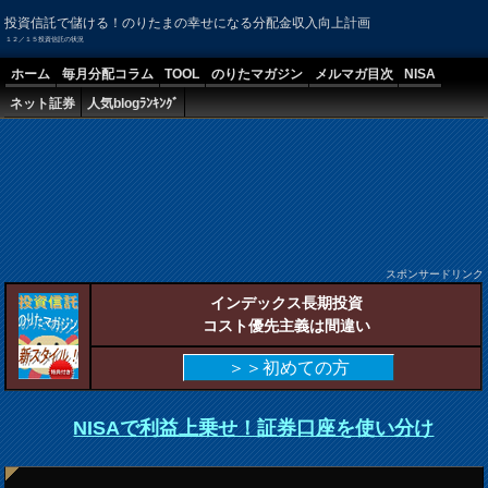
投資信託で儲ける！のりたまの幸せになる分配金収入向上計画
１２／１５投資信託の状況
ホーム
毎月分配コラム
TOOL
のりたマガジン
メルマガ目次
NISA
ネット証券
人気blogﾗﾝｷﾝｸﾞ
スポンサードリンク
インデックス長期投資
コスト優先主義は間違い
＞＞初めての方
NISAで利益上乗せ！証券口座を使い分け