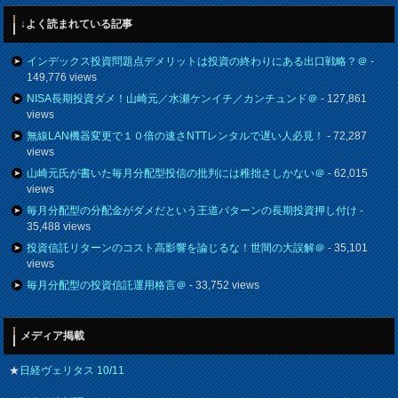
↓よく読まれている記事
インデックス投資問題点デメリットは投資の終わりにある出口戦略？＠
-
149,776 views
NISA長期投資ダメ！山崎元／水瀬ケンイチ／カンチュンド＠
- 127,861
views
無線LAN機器変更で１０倍の速さNTTレンタルで遅い人必見！
- 72,287
views
山崎元氏が書いた毎月分配型投信の批判には稚拙さしかない＠
- 62,015
views
毎月分配型の分配金がダメだという王道パターンの長期投資押し付け
-
35,488 views
投資信託リターンのコスト高影響を論じるな！世間の大誤解＠
- 35,101
views
毎月分配型の投資信託運用格言＠
- 33,752 views
メディア掲載
★
日経ヴェリタス 10/11