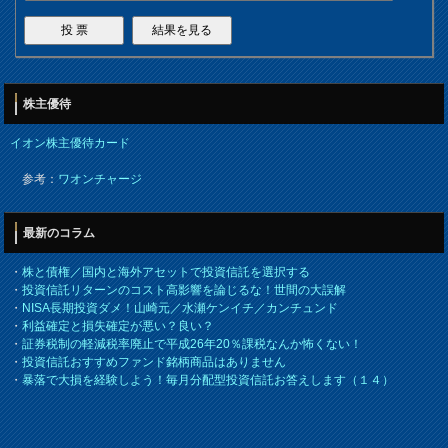
株主優待
イオン株主優待カード
参考：
ワオンチャージ
最新のコラム
・
株と債権／国内と海外アセットで投資信託を選択する
・
投資信託リターンのコスト高影響を論じるな！世間の大誤解
・
NISA長期投資ダメ！山崎元／水瀬ケンイチ／カンチュンド
・
利益確定と損失確定が悪い？良い？
・
証券税制の軽減税率廃止で平成26年20％課税なんか怖くない！
・
投資信託おすすめファンド銘柄商品はありません
・
暴落で大損を経験しよう！毎月分配型投資信託お答えします（１４）