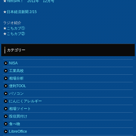
★
YenSPA！ 2011年 12月号
★
日本経済新聞 2/15
ラジオ紹介
★
こちカブ①
★
こちカブ②
カテゴリー
NISA
工業高校
相場分析
便利TOOL
パソコン
にんにくアレルギー
相場ツイート
投信買付け
食べ物
LibreOffice