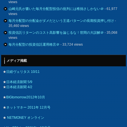
views
山崎元氏が書いた毎月分配型投信の批判には稚拙さしかない＠
- 61,977
views
毎月分配型の分配金がダメだという王道パターンの長期投資押し付け
-
35,460 views
投資信託リターンのコスト高影響を論じるな！世間の大誤解＠
- 35,068
views
毎月分配型の投資信託運用格言＠
- 33,724 views
メディア掲載
★
日経ヴェリタス 10/11
★
日本経済新聞 5/9
★
日本経済新聞 4/2
★
BIGtomorrow2012年10月
★
ネットマネー 2011年 12月号
★
NETMONEY オンライン