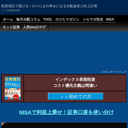
投資信託で儲ける！のりたまの幸せになる分配金収入向上計画
１２／５投資信託の状況
ホーム
毎月分配コラム
TOOL
のりたマガジン
メルマガ目次
NISA
ネット証券
人気blogﾗﾝｷﾝｸﾞ
スポンサードリンク
インデックス長期投資
コスト優先主義は間違い
＞＞初めての方
NISAで利益上乗せ！証券口座を使い分け