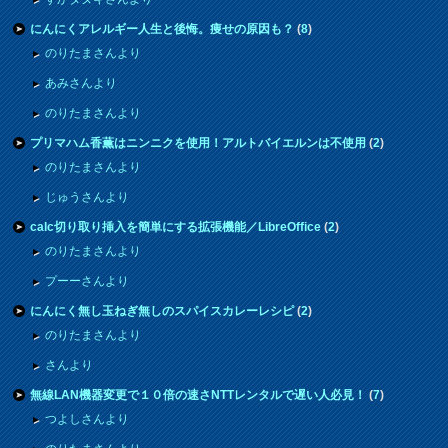
にんにくアレルギー人生と後悔。痩せの原因も？
(
8
)
のりたまさんより
あみさんより
のりたまさんより
プリマハム香薫はニンニクを使用！アルトバイエルンは不使用
(
2
)
のりたまさんより
じゅうさんより
calc切り取り挿入を簡単にする拡張機能／LibreOffice
(
2
)
のりたまさんより
プーーさんより
にんにく無し玉ねぎ無しのスパイスカレーレシピ
(
2
)
のりたまさんより
さんより
無線LAN機器変更で１０倍の速さNTTレンタルで遅い人必見！
(
7
)
つよしさんより