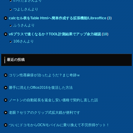
のりたまさんより
つよしさんより
calcセル表をTable Htmlへ簡単作成する拡張機能/Libreoffice
(
3
)
ふうさんより
v6プラスで速くなるか？TOOL計測結果でアップ余力確認
(
10
)
106さんより
最近の投稿
コリン性蕁麻疹が治ったようだ？まじ奇跡ｗ
勝手に消えたOffice2016を復活した方法
ノートンの自動延長を返金し安い価格で契約し直した話
老眼？セリアのクリップ式拡大鏡が便利です
ついにドコモからOCNモバイルに乗り換えて不労所得ゲット！