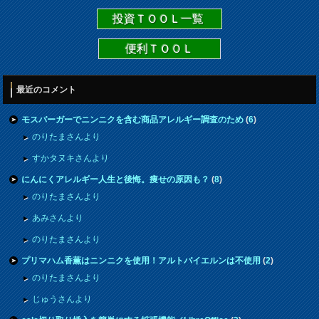
投資ＴＯＯＬ一覧
便利ＴＯＯＬ
最近のコメント
モスバーガーでニンニクを含む商品アレルギー調査のため
(
6
)
のりたまさんより
すかタヌキさんより
にんにくアレルギー人生と後悔。痩せの原因も？
(
8
)
のりたまさんより
あみさんより
のりたまさんより
プリマハム香薫はニンニクを使用！アルトバイエルンは不使用
(
2
)
のりたまさんより
じゅうさんより