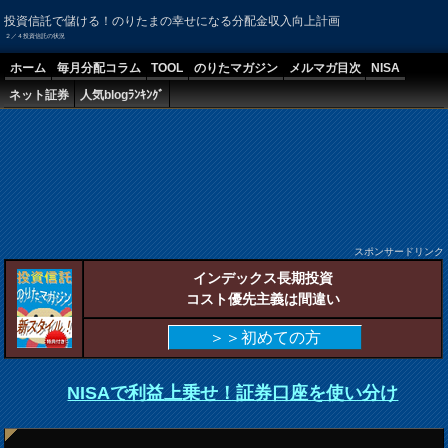
投資信託で儲ける！のりたまの幸せになる分配金収入向上計画
２／４投資信託の状況
ホーム
毎月分配コラム
TOOL
のりたマガジン
メルマガ目次
NISA
ネット証券
人気blogﾗﾝｷﾝｸﾞ
スポンサードリンク
インデックス長期投資
コスト優先主義は間違い
＞＞初めての方
NISAで利益上乗せ！証券口座を使い分け