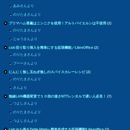
あみさんより
のりたまさんより
プリマハム香薫はニンニクを使用！アルトバイエルンは不使用
(
2
)
のりたまさんより
じゅうさんより
calc切り取り挿入を簡単にする拡張機能／LibreOffice
(
2
)
のりたまさんより
プーーさんより
にんにく無し玉ねぎ無しのスパイスカレーレシピ
(
2
)
のりたまさんより
さんより
無線LAN機器変更で１０倍の速さNTTレンタルで遅い人必見！
(
7
)
つよしさんより
のりたまさんより
つよしさんより
calcセル表をTable Htmlへ簡単作成する拡張機能/Libreoffice
(
3
)