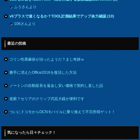
ふうさんより
v6プラスで速くなるか？TOOL計測結果でアップ余力確認
(
10
)
106さんより
最近の投稿
コリン性蕁麻疹が治ったようだ？まじ奇跡ｗ
勝手に消えたOffice2016を復活した方法
ノートンの自動延長を返金し安い価格で契約し直した話
老眼？セリアのクリップ式拡大鏡が便利です
ついにドコモからOCNモバイルに乗り換えて不労所得ゲット！
気になったら日々チェック！