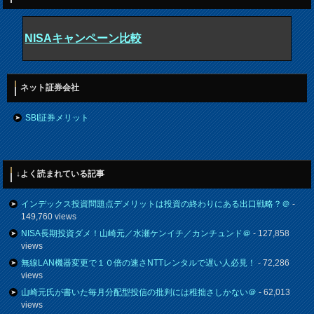
NISAキャンペーン比較
ネット証券会社
SBI証券メリット
↓よく読まれている記事
インデックス投資問題点デメリットは投資の終わりにある出口戦略？＠
-
149,760 views
NISA長期投資ダメ！山崎元／水瀬ケンイチ／カンチュンド＠
- 127,858
views
無線LAN機器変更で１０倍の速さNTTレンタルで遅い人必見！
- 72,286
views
山崎元氏が書いた毎月分配型投信の批判には稚拙さしかない＠
- 62,013
views