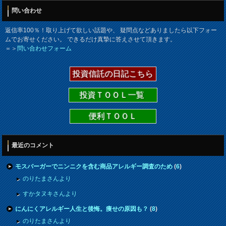
問い合わせ
返信率100％！取り上げて欲しい話題や、 疑問点などありましたら以下フォー
ムでお寄せください。 できるだけ真摯に答えさせて頂きます。
＝＞
問い合わせフォーム
投資信託の日記こちら
投資ＴＯＯＬ一覧
便利ＴＯＯＬ
最近のコメント
モスバーガーでニンニクを含む商品アレルギー調査のため
(
6
)
のりたまさんより
すかタヌキさんより
にんにくアレルギー人生と後悔。痩せの原因も？
(
8
)
のりたまさんより