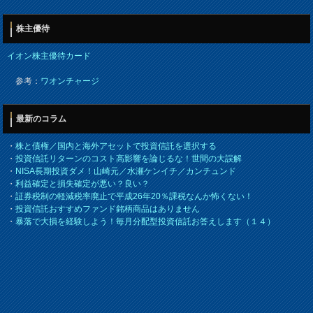
株主優待
イオン株主優待カード
参考：
ワオンチャージ
最新のコラム
・
株と債権／国内と海外アセットで投資信託を選択する
・
投資信託リターンのコスト高影響を論じるな！世間の大誤解
・
NISA長期投資ダメ！山崎元／水瀬ケンイチ／カンチュンド
・
利益確定と損失確定が悪い？良い？
・
証券税制の軽減税率廃止で平成26年20％課税なんか怖くない！
・
投資信託おすすめファンド銘柄商品はありません
・
暴落で大損を経験しよう！毎月分配型投資信託お答えします（１４）