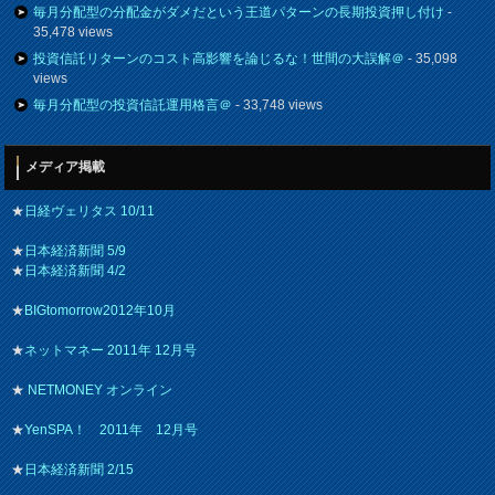
毎月分配型の分配金がダメだという王道パターンの長期投資押し付け
-
35,478 views
投資信託リターンのコスト高影響を論じるな！世間の大誤解＠
- 35,098
views
毎月分配型の投資信託運用格言＠
- 33,748 views
メディア掲載
★
日経ヴェリタス 10/11
★
日本経済新聞 5/9
★
日本経済新聞 4/2
★
BIGtomorrow2012年10月
★
ネットマネー 2011年 12月号
★
NETMONEY オンライン
★
YenSPA！ 2011年 12月号
★
日本経済新聞 2/15