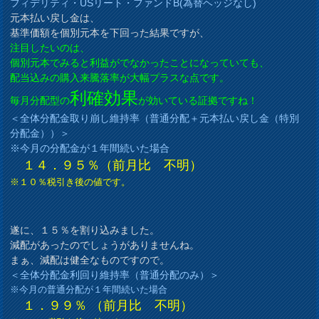
フィデリティ・USリート・ファンドB(為替ヘッジなし)
元本払い戻し金は、
基準価額を個別元本を下回った結果ですが、
注目したいのは、
個別元本でみると利益がでなかったことになっていても、
配当込みの購入来騰落率が大幅プラスな点です。
利確効果
毎月分配型の
が効いている証拠ですね！
＜全体分配金取り崩し維持率（普通分配＋元本払い戻し金（特別
分配金））＞
※今月の分配金が１年間続いた場合
１４．９５％（前月比 不明）
※１０％税引き後の値です。
遂に、１５％を割り込みました。
減配があったのでしょうがありませんね。
まぁ、減配は健全なものですので。
＜全体分配金利回り維持率（普通分配のみ）＞
※今月の普通分配が１年間続いた場合
１．９９％ （前月比 不明）