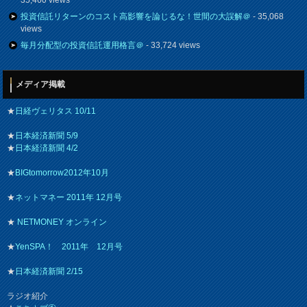
35,460 views
投資信託リターンのコスト高影響を論じるな！世間の大誤解＠
- 35,068
views
毎月分配型の投資信託運用格言＠
- 33,724 views
メディア掲載
★
日経ヴェリタス 10/11
★
日本経済新聞 5/9
★
日本経済新聞 4/2
★
BIGtomorrow2012年10月
★
ネットマネー 2011年 12月号
★
NETMONEY オンライン
★
YenSPA！ 2011年 12月号
★
日本経済新聞 2/15
ラジオ紹介