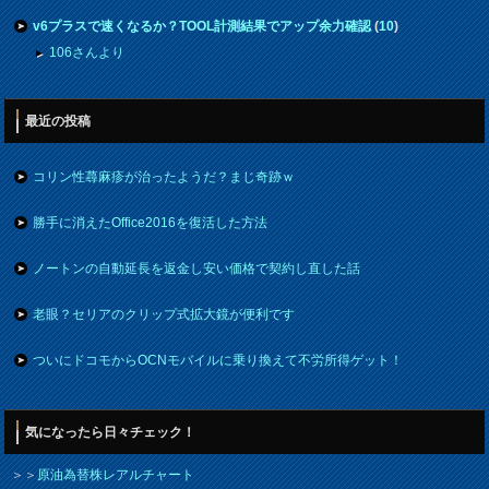
v6プラスで速くなるか？TOOL計測結果でアップ余力確認
(
10
)
106さんより
最近の投稿
コリン性蕁麻疹が治ったようだ？まじ奇跡ｗ
勝手に消えたOffice2016を復活した方法
ノートンの自動延長を返金し安い価格で契約し直した話
老眼？セリアのクリップ式拡大鏡が便利です
ついにドコモからOCNモバイルに乗り換えて不労所得ゲット！
気になったら日々チェック！
＞＞
原油為替株レアルチャート