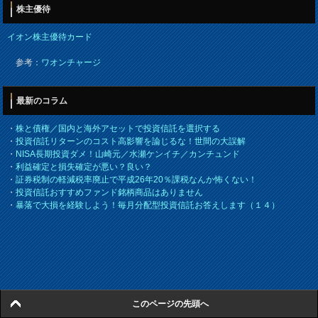
株主優待
イオン株主優待カード
参考：
ワオンチャージ
最新のコラム
・
株と債権／国内と海外アセットで投資信託を選択する
・
投資信託リターンのコスト高影響を論じるな！世間の大誤解
・
NISA長期投資ダメ！山崎元／水瀬ケンイチ／カンチュンド
・
利益確定と損失確定が悪い？良い？
・
証券税制の軽減税率廃止で平成26年20％課税なんか怖くない！
・
投資信託おすすめファンド銘柄商品はありません
・
暴落で大損を経験しよう！毎月分配型投資信託お答えします（１４）
このページの先頭へ
スポンサードリンク