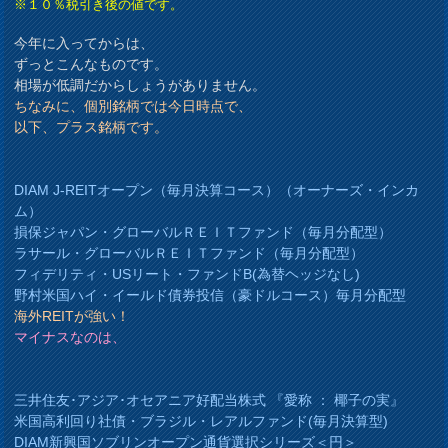
※１０％税引き後の値です。
今年に入ってからは、
ずっとこんなものです。
相場が低調だからしょうがありません。
ちなみに、個別銘柄では今日時点で、
以下、プラス銘柄です。
DIAM J-REITオープン（毎月決算コース）（オーナーズ・インカ
ム）
損保ジャパン・グローバルＲＥＩＴファンド（毎月分配型）
ラサール・グローバルＲＥＩＴファンド（毎月分配型）
フィデリティ・USリート・ファンドB(為替ヘッジなし)
野村米国ハイ・イールド債券投信（豪ドルコース）毎月分配型
海外REITが強い！
マイナスなのは、
三井住友･アジア･オセアニア好配当株式 『愛称 ： 椰子の実』
米国高利回り社債・ブラジル・レアルファンド(毎月決算型)
DIAM新興国ソブリンオープン通貨選択シリーズ＜円＞