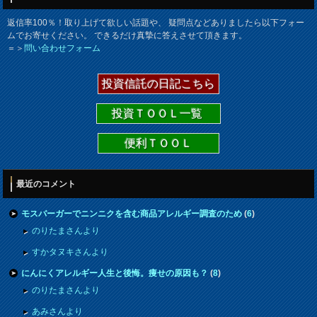
返信率100％！取り上げて欲しい話題や、 疑問点などありましたら以下フォー
ムでお寄せください。 できるだけ真摯に答えさせて頂きます。
＝＞
問い合わせフォーム
投資信託の日記こちら
投資ＴＯＯＬ一覧
便利ＴＯＯＬ
最近のコメント
モスバーガーでニンニクを含む商品アレルギー調査のため
(
6
)
のりたまさんより
すかタヌキさんより
にんにくアレルギー人生と後悔。痩せの原因も？
(
8
)
のりたまさんより
あみさんより