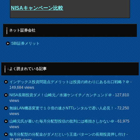
NISAキャンペーン比較
ネット証券会社
SBI証券メリット
↓よく読まれている記事
インデックス投資問題点デメリットは投資の終わりにある出口戦略？＠
-
149,684 views
NISA長期投資ダメ！山崎元／水瀬ケンイチ／カンチュンド＠
- 127,810
views
無線LAN機器変更で１０倍の速さNTTレンタルで遅い人必見！
- 72,250
views
山崎元氏が書いた毎月分配型投信の批判には稚拙さしかない＠
- 61,975
views
毎月分配型の分配金がダメだという王道パターンの長期投資押し付け
-