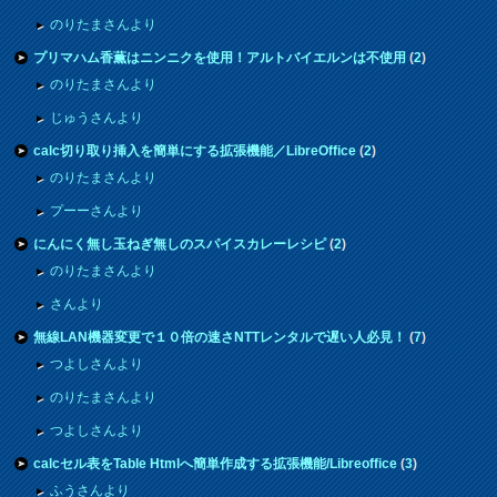
のりたまさんより
プリマハム香薫はニンニクを使用！アルトバイエルンは不使用
(
2
)
のりたまさんより
じゅうさんより
calc切り取り挿入を簡単にする拡張機能／LibreOffice
(
2
)
のりたまさんより
プーーさんより
にんにく無し玉ねぎ無しのスパイスカレーレシピ
(
2
)
のりたまさんより
さんより
無線LAN機器変更で１０倍の速さNTTレンタルで遅い人必見！
(
7
)
つよしさんより
のりたまさんより
つよしさんより
calcセル表をTable Htmlへ簡単作成する拡張機能/Libreoffice
(
3
)
ふうさんより