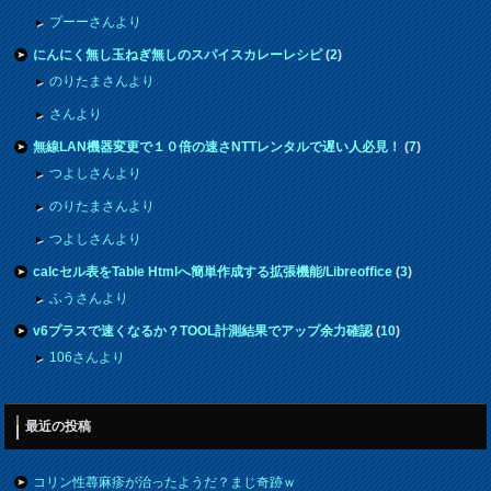
プーーさんより
にんにく無し玉ねぎ無しのスパイスカレーレシピ
(
2
)
のりたまさんより
さんより
無線LAN機器変更で１０倍の速さNTTレンタルで遅い人必見！
(
7
)
つよしさんより
のりたまさんより
つよしさんより
calcセル表をTable Htmlへ簡単作成する拡張機能/Libreoffice
(
3
)
ふうさんより
v6プラスで速くなるか？TOOL計測結果でアップ余力確認
(
10
)
106さんより
最近の投稿
コリン性蕁麻疹が治ったようだ？まじ奇跡ｗ