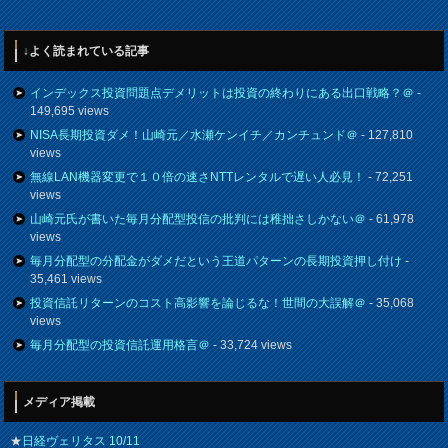
↓よく読まれている記事
インデックス投資問題点デメリットは投資の終わりにある出口戦略？＠
-
149,695 views
NISA長期投資ダメ！山崎元／水瀬ケンイチ／カンチュンド＠
- 127,810
views
無線LAN機器変更で１０倍の速さNTTレンタルで遅い人必見！
- 72,251
views
山崎元氏が書いた毎月分配型投信の批判には稚拙さしかない＠
- 61,978
views
毎月分配型の分配金がダメだという王道パターンの長期投資押し付け
-
35,461 views
投資信託リターンのコスト高影響を論じるな！世間の大誤解＠
- 35,068
views
毎月分配型の投資信託運用格言＠
- 33,724 views
メディア掲載
★
日経ヴェリタス 10/11