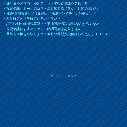
・
株と債権／国内と海外アセットで投資信託を選択する
・
投資信託リターンのコスト高影響を論じるな！世間の大誤解
・
NISA長期投資ダメ！山崎元／水瀬ケンイチ／カンチュンド
・
利益確定と損失確定が悪い？良い？
・
証券税制の軽減税率廃止で平成26年20％課税なんか怖くない！
・
投資信託おすすめファンド銘柄商品はありません
・
暴落で大損を経験しよう！毎月分配型投資信託お答えします（１４）
スポンサードリンク