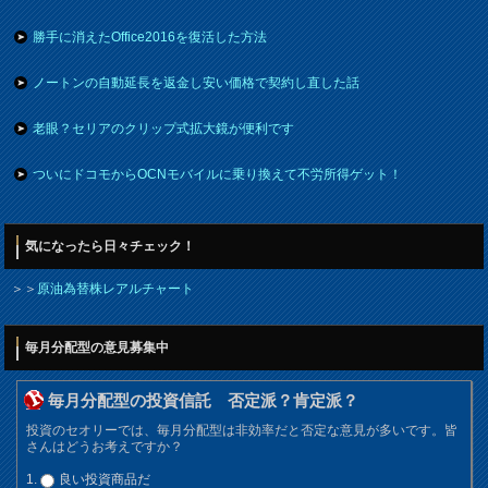
勝手に消えたOffice2016を復活した方法
ノートンの自動延長を返金し安い価格で契約し直した話
老眼？セリアのクリップ式拡大鏡が便利です
ついにドコモからOCNモバイルに乗り換えて不労所得ゲット！
気になったら日々チェック！
＞＞
原油為替株レアルチャート
毎月分配型の意見募集中
毎月分配型の投資信託 否定派？肯定派？
投資のセオリーでは、毎月分配型は非効率だと否定な意見が多いです。皆
さんはどうお考えですか？
良い投資商品だ