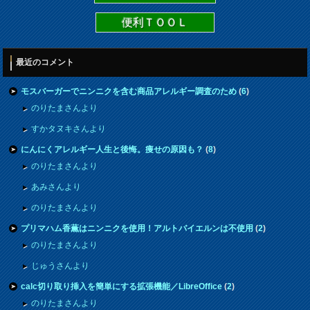
便利ＴＯＯＬ
最近のコメント
モスバーガーでニンニクを含む商品アレルギー調査のため
(
6
)
のりたまさんより
すかタヌキさんより
にんにくアレルギー人生と後悔。痩せの原因も？
(
8
)
のりたまさんより
あみさんより
のりたまさんより
プリマハム香薫はニンニクを使用！アルトバイエルンは不使用
(
2
)
のりたまさんより
じゅうさんより
calc切り取り挿入を簡単にする拡張機能／LibreOffice
(
2
)
のりたまさんより