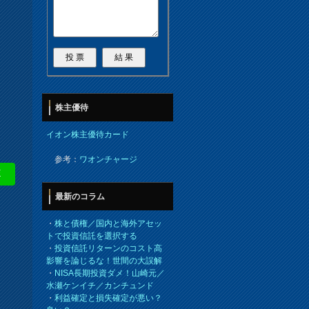
株主優待
イオン株主優待カード
参考：
ワオンチャージ
E
最新のコラム
・
株と債権／国内と海外アセッ
トで投資信託を選択する
・
投資信託リターンのコスト高
影響を論じるな！世間の大誤解
・
NISA長期投資ダメ！山崎元／
水瀬ケンイチ／カンチュンド
・
利益確定と損失確定が悪い？