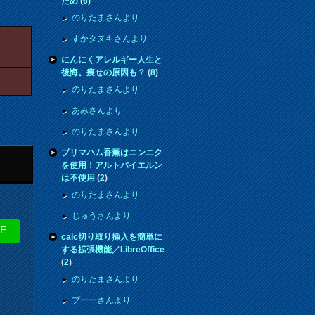
ため
(
6
)
のりたまさんより
すかタヌキさんより
にんにくアレルギー人生と
後悔。痩せの原因も？
(
8
)
のりたまさんより
あみさんより
のりたまさんより
プリマハム香薫はニンニク
を使用！アルトバイエルン
は不使用
(
2
)
のりたまさんより
じゅうさんより
NE
calc切り取り挿入を簡単に
する拡張機能／LibreOffice
(
2
)
のりたまさんより
プーーさんより