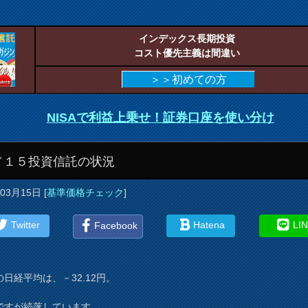
インデックス長期投資
コスト優先主義は間違い
＞＞初めての方
NISAで利益上乗せ！証券口座を使い分け
／１５投資信託の状況
年03月15日
[
基準価格チェック
]
Twitter
Hatena
LI
Facebook
の日経平均は、－32.12円。
ですが続落しています。