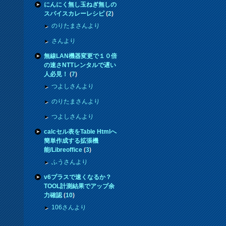
にんにく無し玉ねぎ無しの
スパイスカレーレシピ
(
2
)
のりたまさんより
さんより
無線LAN機器変更で１０倍
の速さNTTレンタルで遅い
人必見！
(
7
)
つよしさんより
のりたまさんより
つよしさんより
calcセル表をTable Htmlへ
簡単作成する拡張機
能/Libreoffice
(
3
)
ふうさんより
v6プラスで速くなるか？
TOOL計測結果でアップ余
力確認
(
10
)
106さんより