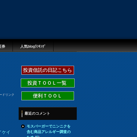
証券
人気blogﾗﾝｷﾝｸﾞ
投資信託の日記こちら
投資ＴＯＯＬ一覧
ードリンク
便利ＴＯＯＬ
最近のコメント
モスバーガーでニンニクを
含む商品アレルギー調査の
イケイ