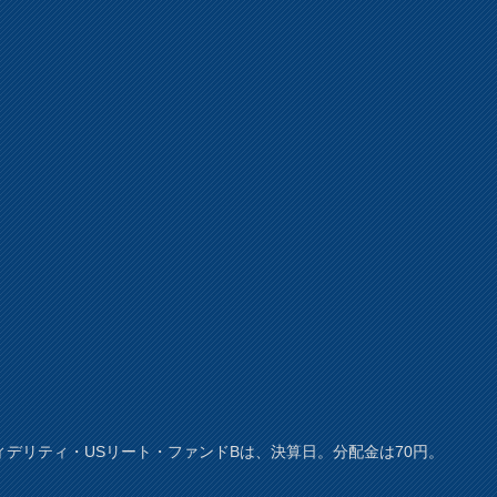
ィデリティ・USリート・ファンドBは、決算日。分配金は70円。