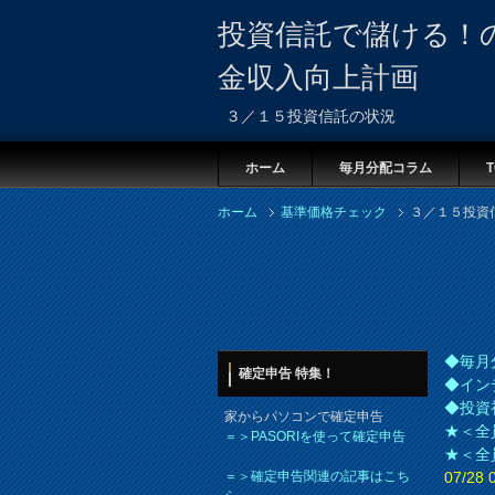
投資信託で儲ける！
金収入向上計画
３／１５投資信託の状況
ホーム
毎月分配コラム
T
ホーム
基準価格チェック
３／１５投資
◆毎月
確定申告 特集！
◆イン
◆投資
家からパソコンで確定申告
★＜全
＝＞PASORIを使って確定申告
★＜全
＝＞確定申告関連の記事はこち
07/2