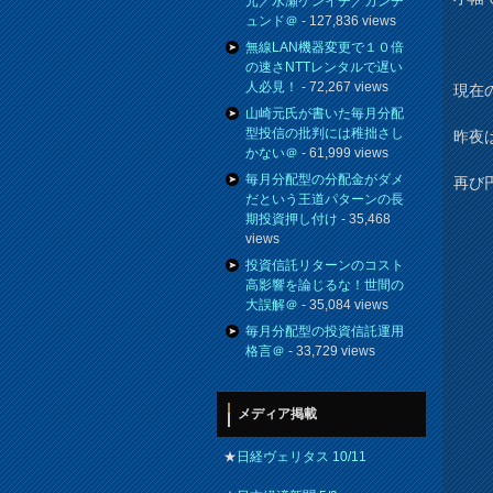
元／水瀬ケンイチ／カンチ
ュンド＠
- 127,836 views
無線LAN機器変更で１０倍
の速さNTTレンタルで遅い
人必見！
- 72,267 views
現在の
山崎元氏が書いた毎月分配
型投信の批判には稚拙さし
昨夜
かない＠
- 61,999 views
毎月分配型の分配金がダメ
再び
だという王道パターンの長
期投資押し付け
- 35,468
views
投資信託リターンのコスト
高影響を論じるな！世間の
大誤解＠
- 35,084 views
毎月分配型の投資信託運用
格言＠
- 33,729 views
メディア掲載
★
日経ヴェリタス 10/11