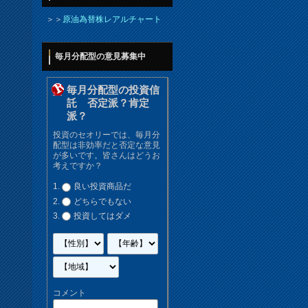
＞＞
原油為替株レアルチャート
毎月分配型の意見募集中
毎月分配型の投資信
託 否定派？肯定
派？
投資のセオリーでは、毎月分
配型は非効率だと否定な意見
が多いです。皆さんはどうお
考えですか？
良い投資商品だ
どちらでもない
投資してはダメ
コメント