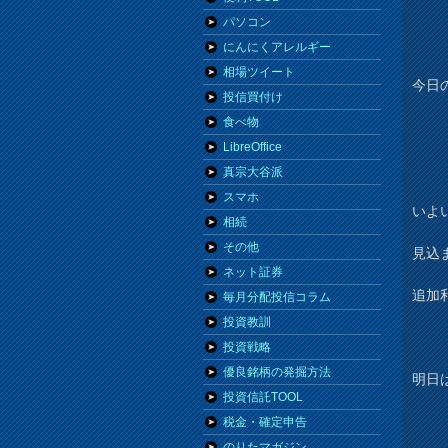
パソコン
にんにくアレルギー
相場ツイート
今日
投信買付け
食べ物
LibreOffice
真宗大谷派
スマホ
いよ
相続
その他
見込
ネット証券
追加
毎月分配投信コラム
投資教訓
投資戦略
優良銘柄の発掘方法
明日
投資信託TOOL
税金・確定申告
のりたマガジン