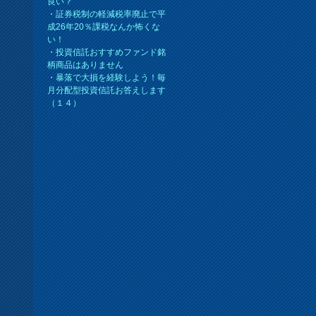
良い？
・
証券税制の軽減税率廃止で平
成26年20％課税なんか怖くな
い！
・
投資信託おすすめファンド銘
柄商品はありません
・
暴落で大損を経験しよう！毎
月分配型投資信託お答えします
（１４）