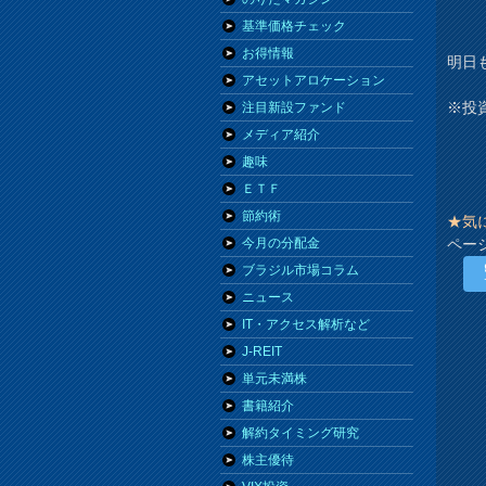
基準価格チェック
お得情報
明日
アセットアロケーション
※投
注目新設ファンド
メディア紹介
趣味
ＥＴＦ
節約術
★気
ペー
今月の分配金
ブラジル市場コラム
ニュース
IT・アクセス解析など
J-REIT
単元未満株
書籍紹介
解約タイミング研究
株主優待