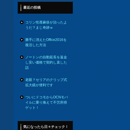
最近の投稿
コリン性蕁麻疹が治ったよ
うだ？まじ奇跡ｗ
勝手に消えたOffice2016を
復活した方法
ノートンの自動延長を返金
し安い価格で契約し直した
話
老眼？セリアのクリップ式
拡大鏡が便利です
ついにドコモからOCNモバ
イルに乗り換えて不労所得
ゲット！
気になったら日々チェック！