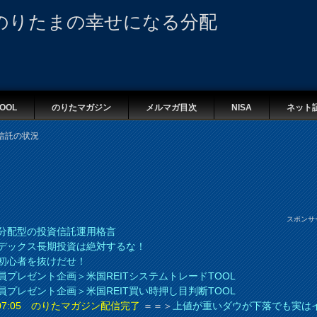
のりたまの幸せになる分配
OOL
のりたマガジン
メルマガ目次
NISA
ネット
信託の状況
スポンサ
分配型の投資信託運用格言
デックス長期投資は絶対するな！
初心者を抜けだせ！
員プレゼント企画＞米国REITシステムトレードTOOL
員プレゼント企画＞米国REIT買い時押し目判断TOOL
8 07:05 のりたマガジン配信完了
＝＝＞
上値が重いダウが下落でも実は