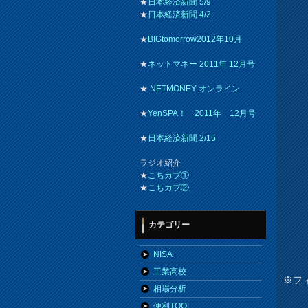
★
日本経済新聞 5/9
★
日本経済新聞 4/2
★
BIGtomorrow2012年10月
★
ネットマネー 2011年 12月号
★
NETMONEY オンライン
★
YenSPA！ 2011年 12月号
★
日本経済新聞 2/15
ラジオ紹介
★
こちカブ①
★
こちカブ②
カテゴリー
NISA
工業高校
※フ
相場分析
便利TOOL