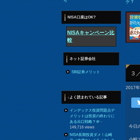
ら
ケ？
NISA口座はOK?
NISAキャンペーン比
較
ネット証券会社
SBI証券メリット
３
2017
↓よく読まれている記事
インデックス投資問題点デ
メリットは投資の終わりに
ある出口戦略？＠
-
今日
149,716 views
NISA長期投資ダメ！山崎
小幅