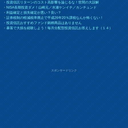
・
投資信託リターンのコスト高影響を論じるな！世間の大誤解
・
NISA長期投資ダメ！山崎元／水瀬ケンイチ／カンチュンド
・
利益確定と損失確定が悪い？良い？
・
証券税制の軽減税率廃止で平成26年20％課税なんか怖くない！
・
投資信託おすすめファンド銘柄商品はありません
・
暴落で大損を経験しよう！毎月分配型投資信託お答えします（１４）
スポンサードリンク