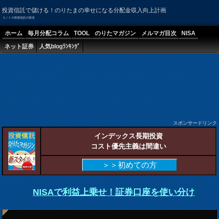
投資信託で儲ける！のりたまの幸せになる分配金収入向上計画
３／１９投資信託の状況
ホーム
毎月分配コラム
TOOL
のりたマガジン
メルマガ目次
NISA
ネット証券
人気blogﾗﾝｷﾝｸﾞ
スポンサードリンク
インデックス長期投資
コスト優先主義は間違い
＞＞初めての方
NISAで利益上乗せ！証券口座を使い分け