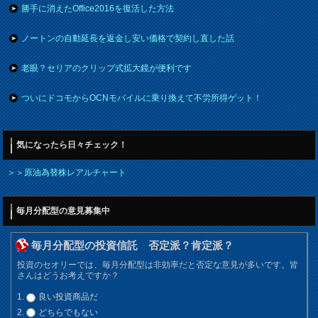
勝手に消えたOffice2016を復活した方法
ノートンの自動延長を返金し安い価格で契約し直した話
老眼？セリアのクリップ式拡大鏡が便利です
ついにドコモからOCNモバイルに乗り換えて不労所得ゲット！
気になったら日々チェック！
＞＞
原油為替株レアルチャート
毎月分配型の意見募集中
毎月分配型の投資信託 否定派？肯定派？
投資のセオリーでは、毎月分配型は非効率だと否定な意見が多いです。皆
さんはどうお考えですか？
良い投資商品だ
どちらでもない