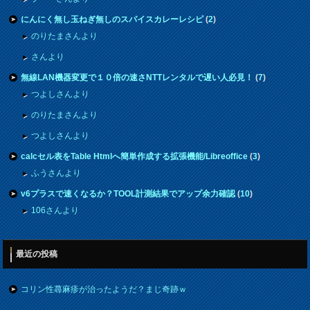
にんにく無し玉ねぎ無しのスパイスカレーレシピ
(
2
)
のりたまさんより
さんより
無線LAN機器変更で１０倍の速さNTTレンタルで遅い人必見！
(
7
)
つよしさんより
のりたまさんより
つよしさんより
calcセル表をTable Htmlへ簡単作成する拡張機能/Libreoffice
(
3
)
ふうさんより
v6プラスで速くなるか？TOOL計測結果でアップ余力確認
(
10
)
106さんより
最近の投稿
コリン性蕁麻疹が治ったようだ？まじ奇跡ｗ