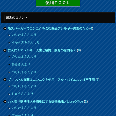
便利ＴＯＯＬ
最近のコメント
モスバーガーでニンニクを含む商品アレルギー調査のため
(
6
)
のりたまさんより
すかタヌキさんより
にんにくアレルギー人生と後悔。痩せの原因も？
(
8
)
のりたまさんより
あみさんより
のりたまさんより
プリマハム香薫はニンニクを使用！アルトバイエルンは不使用
(
2
)
のりたまさんより
じゅうさんより
calc切り取り挿入を簡単にする拡張機能／LibreOffice
(
2
)
のりたまさんより
プーーさんより