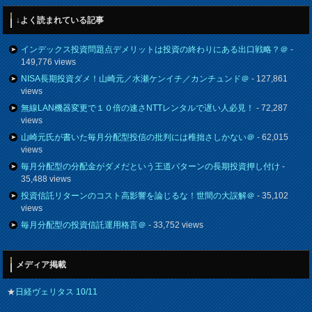
↓よく読まれている記事
インデックス投資問題点デメリットは投資の終わりにある出口戦略？＠
-
149,776 views
NISA長期投資ダメ！山崎元／水瀬ケンイチ／カンチュンド＠
- 127,861
views
無線LAN機器変更で１０倍の速さNTTレンタルで遅い人必見！
- 72,287
views
山崎元氏が書いた毎月分配型投信の批判には稚拙さしかない＠
- 62,015
views
毎月分配型の分配金がダメだという王道パターンの長期投資押し付け
-
35,488 views
投資信託リターンのコスト高影響を論じるな！世間の大誤解＠
- 35,102
views
毎月分配型の投資信託運用格言＠
- 33,752 views
メディア掲載
★
日経ヴェリタス 10/11