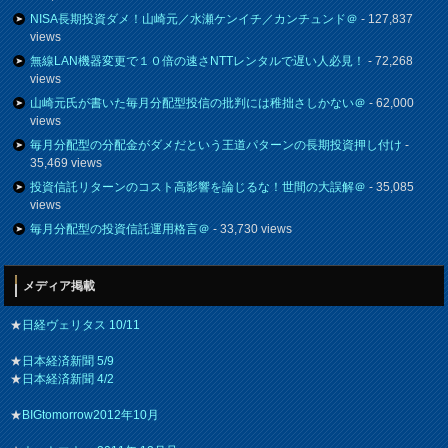
NISA長期投資ダメ！山崎元／水瀬ケンイチ／カンチュンド＠
- 127,837
views
無線LAN機器変更で１０倍の速さNTTレンタルで遅い人必見！
- 72,268
views
山崎元氏が書いた毎月分配型投信の批判には稚拙さしかない＠
- 62,000
views
毎月分配型の分配金がダメだという王道パターンの長期投資押し付け
-
35,469 views
投資信託リターンのコスト高影響を論じるな！世間の大誤解＠
- 35,085
views
毎月分配型の投資信託運用格言＠
- 33,730 views
メディア掲載
★
日経ヴェリタス 10/11
★
日本経済新聞 5/9
★
日本経済新聞 4/2
★
BIGtomorrow2012年10月