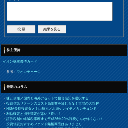
株主優待
イオン株主優待カード
参考：
ワオンチャージ
最新のコラム
・
株と債権／国内と海外アセットで投資信託を選択する
・
投資信託リターンのコスト高影響を論じるな！世間の大誤解
・
NISA長期投資ダメ！山崎元／水瀬ケンイチ／カンチュンド
・
利益確定と損失確定が悪い？良い？
・
証券税制の軽減税率廃止で平成26年20％課税なんか怖くない！
・
投資信託おすすめファンド銘柄商品はありません