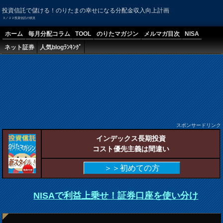
投資信託で儲ける！のりたまの幸せになる分配金収入向上計画
３／２２投資信託の状況
ホーム
毎月分配コラム
TOOL
のりたマガジン
メルマガ目次
NISA
ネット証券
人気blogﾗﾝｷﾝｸﾞ
スポンサードリンク
インデックス長期投資
コスト優先主義は間違い
＞＞初めての方
NISAで利益上乗せ！証券口座を使い分け