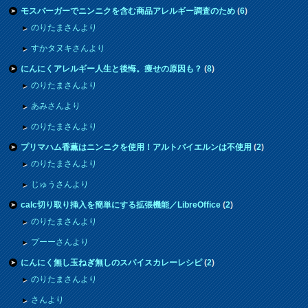
モスバーガーでニンニクを含む商品アレルギー調査のため
(
6
)
のりたまさんより
すかタヌキさんより
にんにくアレルギー人生と後悔。痩せの原因も？
(
8
)
のりたまさんより
あみさんより
のりたまさんより
プリマハム香薫はニンニクを使用！アルトバイエルンは不使用
(
2
)
のりたまさんより
じゅうさんより
calc切り取り挿入を簡単にする拡張機能／LibreOffice
(
2
)
のりたまさんより
プーーさんより
にんにく無し玉ねぎ無しのスパイスカレーレシピ
(
2
)
のりたまさんより
さんより