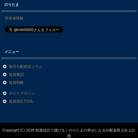
のりたま
所有者情報
メニュー
毎月分配投信コラム
投資教訓
投資戦略
のりたマガジン
投資信託TOOL
Copyright (C) 2026 投資信託で儲ける！のりたまの幸せになる分配金収入向上計
画