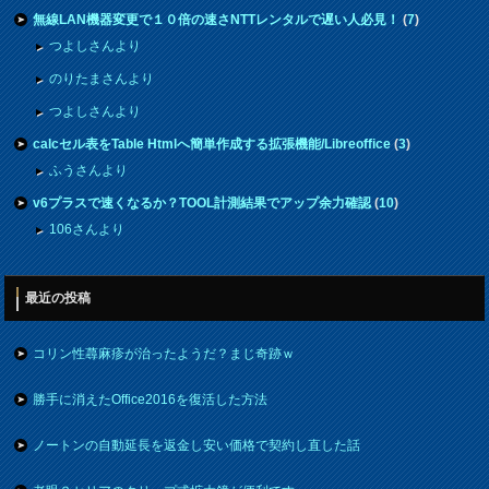
無線LAN機器変更で１０倍の速さNTTレンタルで遅い人必見！
(
7
)
つよしさんより
のりたまさんより
つよしさんより
calcセル表をTable Htmlへ簡単作成する拡張機能/Libreoffice
(
3
)
ふうさんより
v6プラスで速くなるか？TOOL計測結果でアップ余力確認
(
10
)
106さんより
最近の投稿
コリン性蕁麻疹が治ったようだ？まじ奇跡ｗ
勝手に消えたOffice2016を復活した方法
ノートンの自動延長を返金し安い価格で契約し直した話