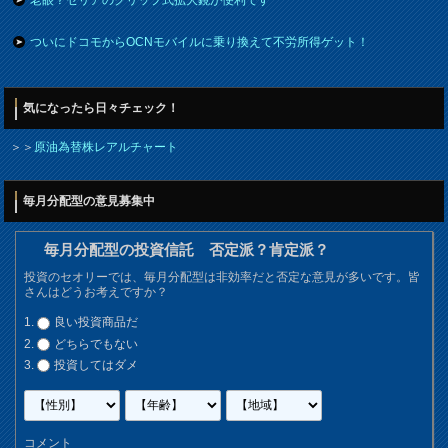
老眼？セリアのクリップ式拡大鏡が便利です
ついにドコモからOCNモバイルに乗り換えて不労所得ゲット！
気になったら日々チェック！
＞＞
原油為替株レアルチャート
毎月分配型の意見募集中
毎月分配型の投資信託 否定派？肯定派？
投資のセオリーでは、毎月分配型は非効率だと否定な意見が多いです。皆
さんはどうお考えですか？
良い投資商品だ
どちらでもない
投資してはダメ
コメント