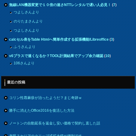
無線LAN機器変更で１０倍の速さNTTレンタルで遅い人必見！
(
7
)
つよしさんより
のりたまさんより
つよしさんより
calcセル表をTable Htmlへ簡単作成する拡張機能/Libreoffice
(
3
)
ふうさんより
v6プラスで速くなるか？TOOL計測結果でアップ余力確認
(
10
)
106さんより
最近の投稿
コリン性蕁麻疹が治ったようだ？まじ奇跡ｗ
勝手に消えたOffice2016を復活した方法
ノートンの自動延長を返金し安い価格で契約し直した話