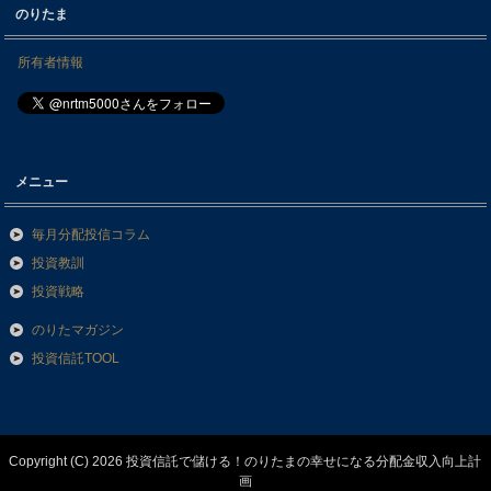
のりたま
所有者情報
メニュー
毎月分配投信コラム
投資教訓
投資戦略
のりたマガジン
投資信託TOOL
Copyright (C) 2026 投資信託で儲ける！のりたまの幸せになる分配金収入向上計
画