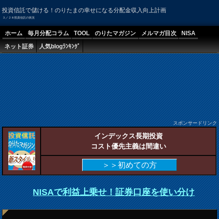
投資信託で儲ける！のりたまの幸せになる分配金収入向上計画
３／２８投資信託の状況
ホーム
毎月分配コラム
TOOL
のりたマガジン
メルマガ目次
NISA
ネット証券
人気blogﾗﾝｷﾝｸﾞ
スポンサードリンク
インデックス長期投資
コスト優先主義は間違い
＞＞初めての方
NISAで利益上乗せ！証券口座を使い分け