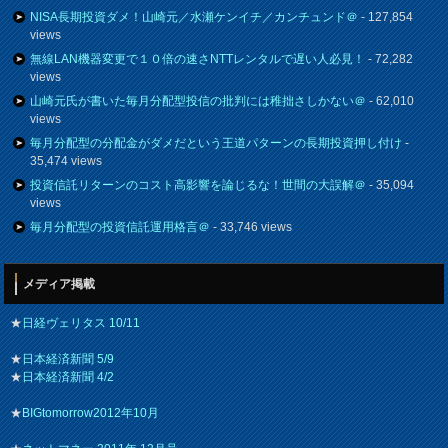
NISA長期投資ダメ！山崎元／水瀬ケンイチ／カンチュンド＠
- 127,854
views
無線LAN機器変更で１０倍の速さNTTレンタルで遅い人必見！
- 72,282
views
山崎元氏が書いた毎月分配型投信の批判には稚拙さしかない＠
- 62,010
views
毎月分配型の分配金がダメだという王道パターンの長期投資押し付け
-
35,474 views
投資信託リターンのコスト高影響を論じるな！世間の大誤解＠
- 35,094
views
毎月分配型の投資信託運用格言＠
- 33,746 views
メディア掲載
★
日経ヴェリタス 10/11
★
日本経済新聞 5/9
★
日本経済新聞 4/2
★
BIGtomorrow2012年10月