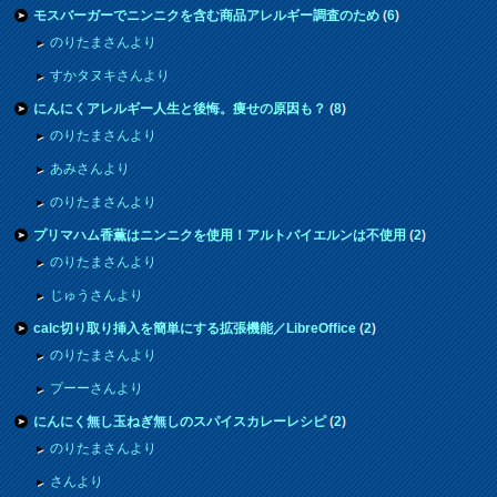
モスバーガーでニンニクを含む商品アレルギー調査のため
(
6
)
のりたまさんより
すかタヌキさんより
にんにくアレルギー人生と後悔。痩せの原因も？
(
8
)
のりたまさんより
あみさんより
のりたまさんより
プリマハム香薫はニンニクを使用！アルトバイエルンは不使用
(
2
)
のりたまさんより
じゅうさんより
calc切り取り挿入を簡単にする拡張機能／LibreOffice
(
2
)
のりたまさんより
プーーさんより
にんにく無し玉ねぎ無しのスパイスカレーレシピ
(
2
)
のりたまさんより
さんより