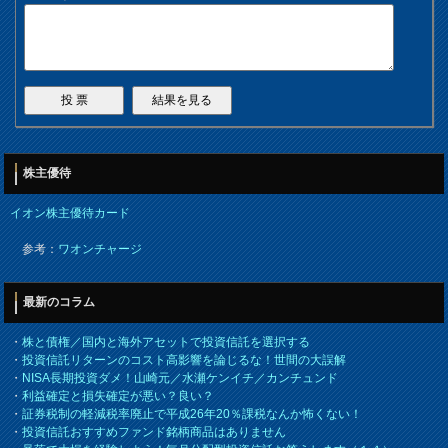
株主優待
イオン株主優待カード
参考：
ワオンチャージ
最新のコラム
・
株と債権／国内と海外アセットで投資信託を選択する
・
投資信託リターンのコスト高影響を論じるな！世間の大誤解
・
NISA長期投資ダメ！山崎元／水瀬ケンイチ／カンチュンド
・
利益確定と損失確定が悪い？良い？
・
証券税制の軽減税率廃止で平成26年20％課税なんか怖くない！
・
投資信託おすすめファンド銘柄商品はありません